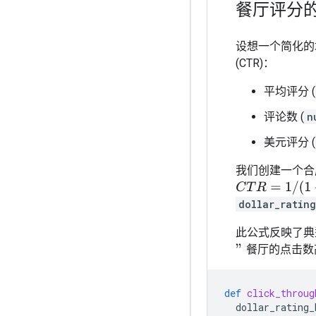
餐厅评分
设想一个简化的
(CTR)：
平均评分 (
评论数 (
n
美元评分 (
我们创建一个合
C
T
R
=
1
/
(
1
+
e
x
p
b
dollar_rating
此公式反映了典
餐
厅
的
点
击
数
"
餐
厅
的
点
击
数
def
click_throug
dollar_rating_