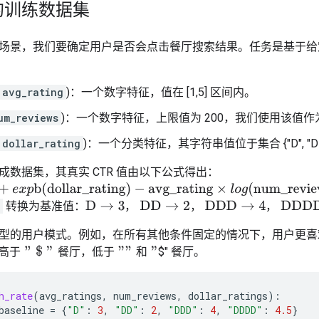
的训练数据集
场景，我们要确定用户是否会点击餐厅搜索结果。任务是基于给
avg_rating
)：一个数字特征，值在 [1,5] 区间内。
um_reviews
)：一个数字特征，上限值为 200，我们使用该值
dollar_rating
)：一个分类特征，其字符串值位于集合 {"D", "DD", 
成数据集，其真实 CTR 值由以下公式得出：
(dollar_rating)
−
avg_rating
×
l
o
g
(
num_reviews
)
/
4
)
转换为基准值：
，
，
，
D
→
3
，
DD
→
2
，
DDD
→
4
，
DDDD
→
4.5
。
型的用户模式。例如，在所有其他条件固定的情况下，用户更喜
$" 餐厅。
和
高
于
餐
厅
，
低
于
高
于
"
$
"
餐
厅
，
低
于
"
"
和
"
h_rate
(
avg_ratings
,
num_reviews
,
dollar_ratings
):
baseline
=
{
"D"
:
3
,
"DD"
:
2
,
"DDD"
:
4
,
"DDDD"
:
4.5
}