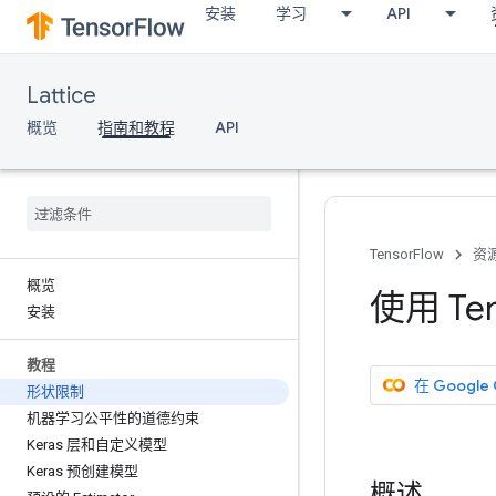
安装
学习
API
Lattice
概览
指南和教程
API
TensorFlow
资
概览
使用 Te
安装
教程
在 Google
形状限制
机器学习公平性的道德约束
Keras 层和自定义模型
Keras 预创建模型
概述