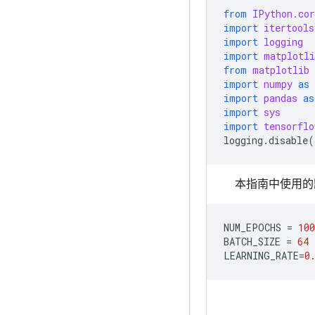
from
IPython.cor
import
itertools
import
logging
import
matplotli
from
matplotlib
import
numpy
as
import
pandas
as
import
sys
import
tensorflo
logging
.
disable
(
本指南中使用的
NUM_EPOCHS
=
100
BATCH_SIZE
=
64
LEARNING_RATE
=
0