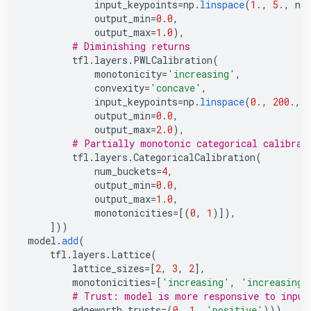
input_keypoints
=
np
.
linspace
(
1.
,
5.
,
nu
output_min
=
0.0
,
output_max
=
1.0
),
# Diminishing returns
tfl
.
layers
.
PWLCalibration
(
monotonicity
=
'increasing'
,
convexity
=
'concave'
,
input_keypoints
=
np
.
linspace
(
0.
,
200.
,
output_min
=
0.0
,
output_max
=
2.0
),
# Partially monotonic categorical calibrat
tfl
.
layers
.
CategoricalCalibration
(
num_buckets
=
4
,
output_min
=
0.0
,
output_max
=
1.0
,
monotonicities
=
[(
0
,
1
)]),
]))
model
.
add
(
tfl
.
layers
.
Lattice
(
lattice_sizes
=
[
2
,
3
,
2
],
monotonicities
=
[
'increasing'
,
'increasing'
# Trust: model is more responsive to input
edgeworth_trusts
=
(
0
,
1
,
'positive'
)))