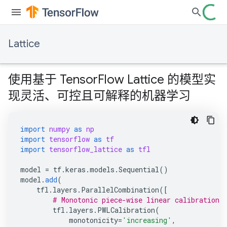
Lattice
使用基于 TensorFlow Lattice 的模型实
现灵活、可控且可解释的机器学习
import
numpy
as
np
import
tensorflow
as
tf
import
tensorflow_lattice
as
tfl
model
=
tf
.
keras
.
models
.
Sequential
()
model
.
add
(
tfl
.
layers
.
ParallelCombination
([
# Monotonic piece-wise linear calibration 
tfl
.
layers
.
PWLCalibration
(
monotonicity
=
'increasing'
,