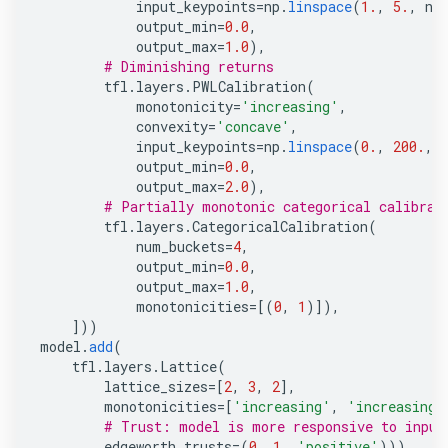
input_keypoints
=
np
.
linspace
(
1.
,
5.
,
nu
output_min
=
0.0
,
output_max
=
1.0
),
# Diminishing returns
tfl
.
layers
.
PWLCalibration
(
monotonicity
=
'increasing'
,
convexity
=
'concave'
,
input_keypoints
=
np
.
linspace
(
0.
,
200.
,
output_min
=
0.0
,
output_max
=
2.0
),
# Partially monotonic categorical calibrat
tfl
.
layers
.
CategoricalCalibration
(
num_buckets
=
4
,
output_min
=
0.0
,
output_max
=
1.0
,
monotonicities
=
[(
0
,
1
)]),
]))
model
.
add
(
tfl
.
layers
.
Lattice
(
lattice_sizes
=
[
2
,
3
,
2
],
monotonicities
=
[
'increasing'
,
'increasing'
# Trust: model is more responsive to input
edgeworth_trusts
=
(
0
,
1
,
'positive'
)))