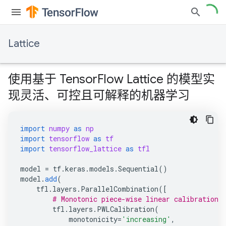
Lattice
使用基于 TensorFlow Lattice 的模型实
现灵活、可控且可解释的机器学习
import
numpy
as
np
import
tensorflow
as
tf
import
tensorflow_lattice
as
tfl
model
=
tf
.
keras
.
models
.
Sequential
()
model
.
add
(
tfl
.
layers
.
ParallelCombination
([
# Monotonic piece-wise linear calibration 
tfl
.
layers
.
PWLCalibration
(
monotonicity
=
'increasing'
,