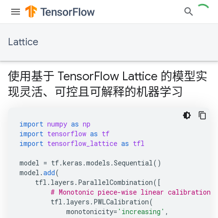
Lattice
使用基于 TensorFlow Lattice 的模型实
现灵活、可控且可解释的机器学习
import
numpy
as
np
import
tensorflow
as
tf
import
tensorflow_lattice
as
tfl
model
=
tf
.
keras
.
models
.
Sequential
()
model
.
add
(
tfl
.
layers
.
ParallelCombination
([
# Monotonic piece-wise linear calibration 
tfl
.
layers
.
PWLCalibration
(
monotonicity
=
'increasing'
,