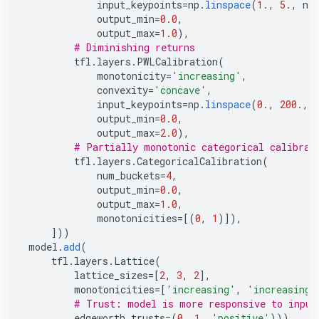
input_keypoints
=
np
.
linspace
(
1.
,
5.
,
nu
output_min
=
0.0
,
output_max
=
1.0
),
# Diminishing returns
tfl
.
layers
.
PWLCalibration
(
monotonicity
=
'increasing'
,
convexity
=
'concave'
,
input_keypoints
=
np
.
linspace
(
0.
,
200.
,
output_min
=
0.0
,
output_max
=
2.0
),
# Partially monotonic categorical calibrat
tfl
.
layers
.
CategoricalCalibration
(
num_buckets
=
4
,
output_min
=
0.0
,
output_max
=
1.0
,
monotonicities
=
[(
0
,
1
)]),
]))
model
.
add
(
tfl
.
layers
.
Lattice
(
lattice_sizes
=
[
2
,
3
,
2
],
monotonicities
=
[
'increasing'
,
'increasing'
# Trust: model is more responsive to input
edgeworth_trusts
=
(
0
,
1
,
'positive'
)))