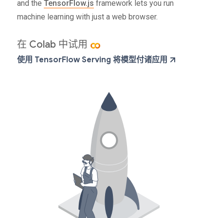
and the
TensorFlow.js
framework lets you run
machine learning with just a web browser.
在 Colab 中试用
使用 TensorFlow Serving 将模型付诸应用