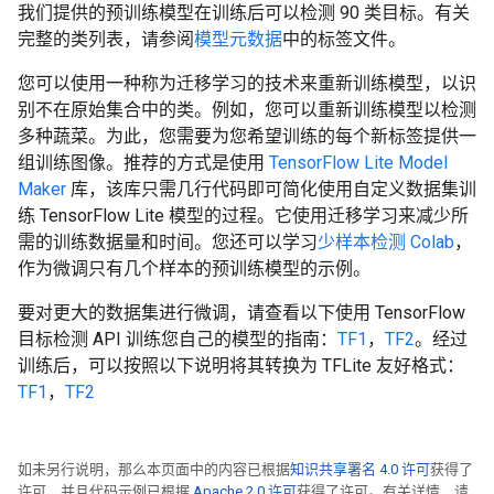
我们提供的预训练模型在训练后可以检测 90 类目标。有关
完整的类列表，请参阅
模型元数据
中的标签文件。
您可以使用一种称为迁移学习的技术来重新训练模型，以识
别不在原始集合中的类。例如，您可以重新训练模型以检测
多种蔬菜。为此，您需要为您希望训练的每个新标签提供一
组训练图像。推荐的方式是使用
TensorFlow Lite Model
Maker
库，该库只需几行代码即可简化使用自定义数据集训
练 TensorFlow Lite 模型的过程。它使用迁移学习来减少所
需的训练数据量和时间。您还可以学习
少样本检测 Colab
，
作为微调只有几个样本的预训练模型的示例。
要对更大的数据集进行微调，请查看以下使用 TensorFlow
目标检测 API 训练您自己的模型的指南：
TF1
，
TF2
。经过
训练后，可以按照以下说明将其转换为 TFLite 友好格式：
TF1
，
TF2
如未另行说明，那么本页面中的内容已根据
知识共享署名 4.0 许可
获得了
许可，并且代码示例已根据
Apache 2.0 许可
获得了许可。有关详情，请