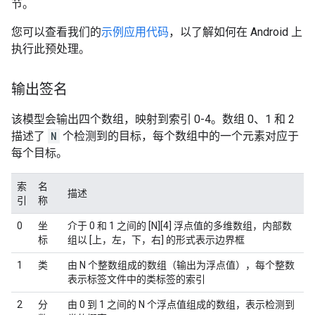
节。
您可以查看我们的
示例应用代码
，以了解如何在 Android 上
执行此预处理。
输出签名
该模型会输出四个数组，映射到索引 0-4。数组 0、1 和 2
描述了
N
个检测到的目标，每个数组中的一个元素对应于
每个目标。
索
名
描述
引
称
0
坐
介于 0 和 1 之间的 [N][4] 浮点值的多维数组，内部数
标
组以 [上，左，下，右] 的形式表示边界框
1
类
由 N 个整数组成的数组（输出为浮点值），每个整数
表示标签文件中的类标签的索引
2
分
由 0 到 1 之间的 N 个浮点值组成的数组，表示检测到