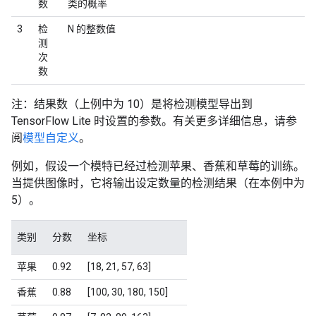
数
类的概率
3
检
N 的整数值
测
次
数
注：结果数（上例中为 10）是将检测模型导出到
TensorFlow Lite 时设置的参数。有关更多详细信息，请参
阅
模型自定义
。
例如，假设一个模特已经过检测苹果、香蕉和草莓的训练。
当提供图像时，它将输出设定数量的检测结果（在本例中为
5）。
类别
分数
坐标
苹果
0.92
[18, 21, 57, 63]
香蕉
0.88
[100, 30, 180, 150]