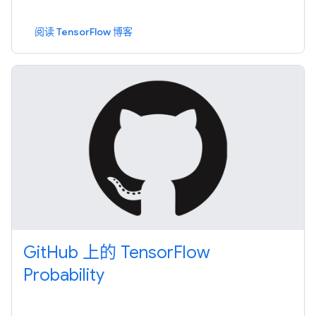
阅读 TensorFlow 博客
GitHub 上的 TensorFlow
Probability