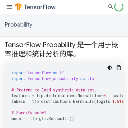
Probability
TensorFlow Probability 是一个用于概
率推理和统计分析的库。
import
tensorflow
as
tf
import
tensorflow_probability
as
tfp
# Pretend to load synthetic data set.
features
=
tfp
.
distributions
.
Normal
(
loc
=
0.
,
scale
=
labels
=
tfp
.
distributions
.
Bernoulli
(
logits
=
1.618
# Specify model.
model
=
tfp
.
glm
.
Bernoulli
()