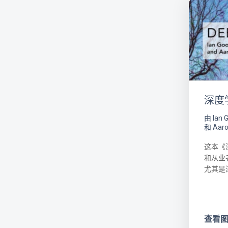
深度
由 Ian 
和 Aaro
这本《
和从业
尤其是
查看