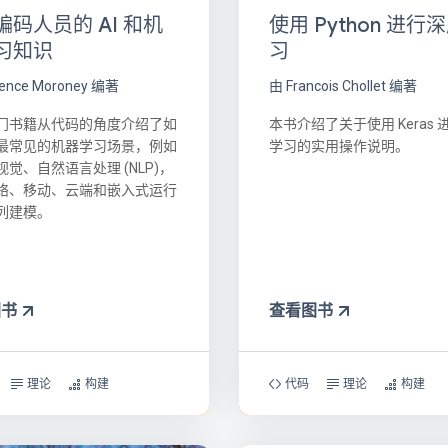
编码人员的 AI 和机
使用 Python 进行
习知识
习
rence Moroney 编著
由 Francois Chollet 编著
门书籍从代码的角度介绍了如
本书介绍了关于使用 Keras
最常见的机器学习场景，例如
学习的实用操作说明。
觉、自然语言处理 (NLP)，
络、移动、云端和嵌入式运行
列建模。
图书
查看图书
理论
构建
代码
理论
构建