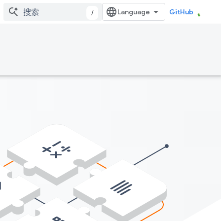
GitHub
/