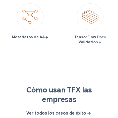
S
A
G
O
Cómo usan TFX las
p
i
m
p
o
r
a
e
empresas
t
b
i
n
i
u
l
X
Ver todos los casos de éxito