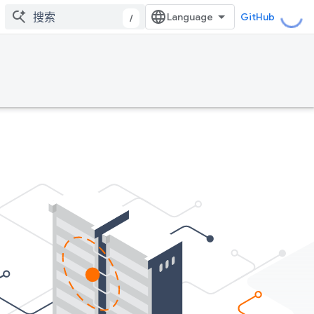
GitHub
/