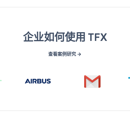
A
G
企业如何使用 TFX
i
m
r
a
查看案例研究
b
i
u
l
s