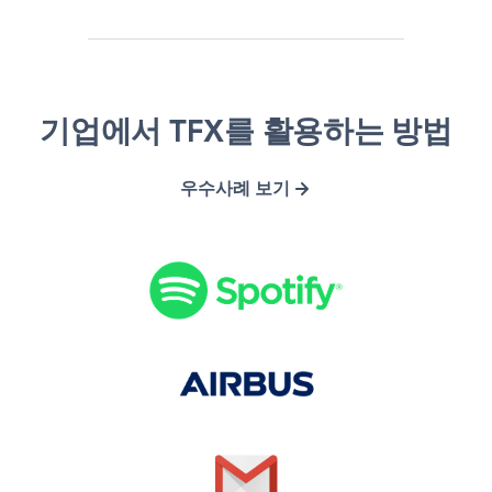
S
A
G
O
기업에서 TFX를 활용하는 방법
p
i
m
p
o
r
a
e
우수사례 보기
t
b
i
n
i
u
l
X
f
s
y