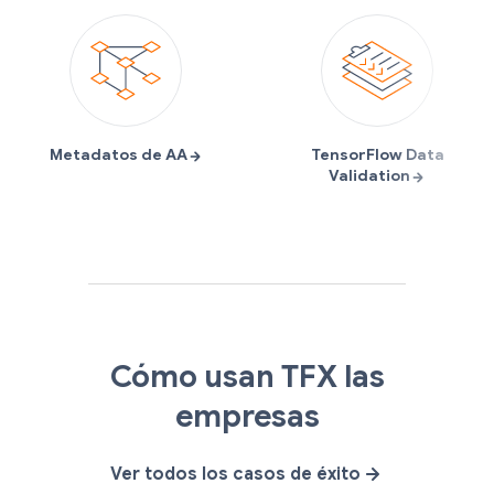
S
A
G
O
Cómo usan TFX las
p
i
m
p
o
r
a
e
empresas
t
b
i
n
i
u
l
X
Ver todos los casos de éxito