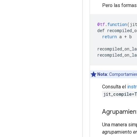
Pero las formas 
@tf
.
function
(
ji
def
recompiled_o
return
a
+
b
recompiled_on_la
recompiled_on_la
Nota:
Comportamiento
Consulta el
inst
jit_compile=
Agrupamient
Una manera simp
agrupamiento en