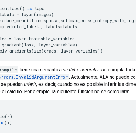
ientTape
()
as
tape
:
labels
=
layer
(
images
)
reduce_mean
(
tf
.
nn
.
sparse_softmax_cross_entropy_with_log
=
predicted_labels
,
labels
=
labels
les
=
layer
.
trainable_variables
.
gradient
(
loss
,
layer_variables
)
ply_gradients
(
zip
(
grads
,
layer_variables
))
compile
tiene una semántica
se debe compilar
: se compila toda
errors.InvalidArgumentError
. Actualmente, XLA no puede co
 se puedan
inferir
, es decir, cuando no es posible inferir las di
o el cálculo. Por ejemplo, la siguiente función no se compilará:
le
(
x
)
:
ue
(
x
)