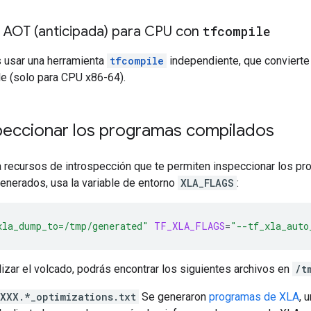
 AOT (anticipada) para CPU con
tfcompile
 usar una herramienta
tfcompile
independiente, que convierte
le (solo para CPU x86-64).
eccionar los programas compilados
 recursos de introspección que te permiten inspeccionar los pr
enerados, usa la variable de entorno
XLA_FLAGS
:
xla_dump_to=/tmp/generated"
TF_XLA_FLAGS
=
"--tf_xla_auto
izar el volcado, podrás encontrar los siguientes archivos en
/t
XXX.*_optimizations.txt
Se generaron
programas de XLA
, 