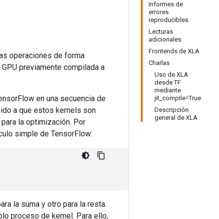
Informes de
errores
reproducibles
Lecturas
adicionales
Frontends de XLA
las operaciones de forma
Charlas
de GPU previamente compilada a
Uso de XLA
desde TF
mediante
TensorFlow en una secuencia de
jit_compile=True
ido a que estos kernels son
Descripción
general de XLA
para la optimización. Por
culo simple de TensorFlow:
para la suma y otro para la resta.
lo proceso de kernel. Para ello,