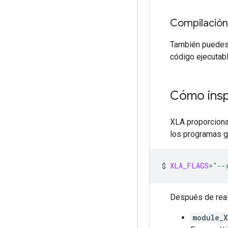
Compilación
También puedes
código ejecutab
Cómo insp
XLA proporciona
los programas g
$
XLA_FLAGS
=
"--
Después de real
module_X