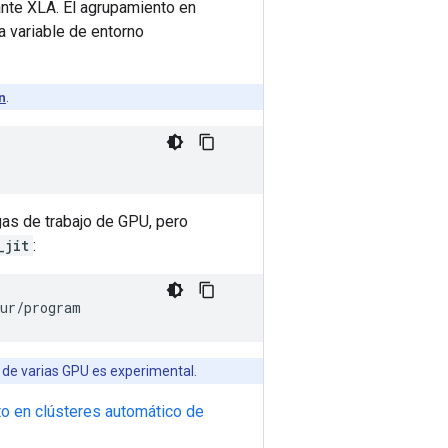
nte XLA. El agrupamiento en
a variable de entorno
n
.
gas de trabajo de GPU, pero
_jit
:
 de varias GPU es experimental.
to en clústeres automático de