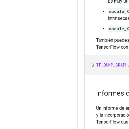
Es muy úti
module_X
intrínseca
module_X
También puedes v
TensorFlow con 
$
TF_DUMP_GRAPH
Informes 
Un informe de e
y la incorporaci
TensorFlow que s