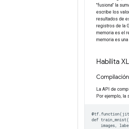
"fusiona" la sum
escribe los val
resultados de e
registros de la 
memoria es el r
memoria es una 
Habilita 
Compilación
La API de compil
Por ejemplo, la 
@
tf
.
function
(
ji
def
train_mnist
(
images
,
labe