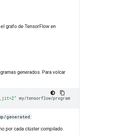
 el grafo de TensorFlow en
ogramas generados. Para volcar
_jit=2"
mp/generated
:
uno por cada clúster compilado.