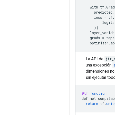
with
tf
.
Grad
predicted_
loss
=
tf
.
logits
))
layer_variab
grads
=
tape
optimizer
.
ap
La API de
jit_
una excepción
dimensiones no
sin ejecutar tod
@tf
.
function
def
not_compilab
return
tf
.
uniq