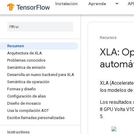
Instalación
Aprende
AP
Recursos
Resumen
XLA: Op
Arquitectura de XLA
Problemas conocidos
automá
Semántica de emisión
Desarrolla un nuevo backend para XLA
Semántica de operación
XLA (Accelerated
Formas y diseño
los modelos de 
Configuración de alias
Los resultados 
Diseño de mosaico
8 GPU Volta V100
Usa la compilación AOT
5.
Escribe llamadas personalizadas
Instructivos