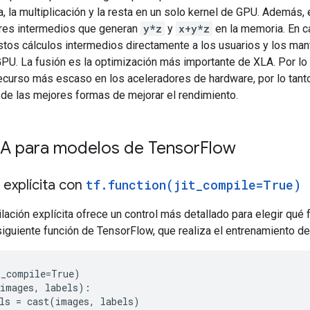
a, la multiplicación y la resta en un solo kernel de GPU. Además
ores intermedios que generan
y*z
y
x+y*z
en la memoria. En c
stos cálculos intermedios directamente a los usuarios y los man
GPU. La fusión es la optimización más importante de XLA. Por lo 
ecurso más escaso en los aceleradores de hardware, por lo tanto
de las mejores formas de mejorar el rendimiento.
XLA para modelos de Tensor
Flow
 explícita con
tf
.
function(
jit
_
compile=True)
ación explícita ofrece un control más detallado para elegir qué
siguiente función de TensorFlow, que realiza el entrenamiento 
t_compile
=
True
)
images
,
labels
):
ls
=
cast
(
images
,
labels
)