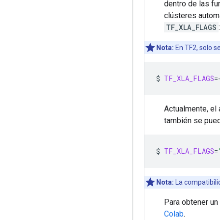
dentro de las f
clústeres automá
TF_XLA_FLAGS
:
Nota:
En TF2, solo s
$
TF_XLA_FLAGS
=
Actualmente, el
también se puede
$
TF_XLA_FLAGS
=
Nota:
La compatibili
Para obtener un
Colab
.