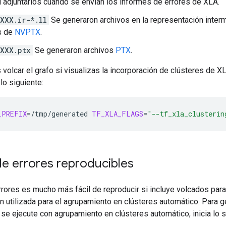
l adjuntarlos cuando se envían los informes de errores de XLA.
XXX.ir-*.ll
Se generaron archivos en la representación inte
s de
NVPTX
.
XXX.ptx
Se generaron archivos
PTX
.
olcar el grafo si visualizas la incorporación de clústeres de X
lo siguiente:
_PREFIX
=
/tmp/generated
TF_XLA_FLAGS
=
"--tf_xla_clusterin
de errores reproducibles
rrores es mucho más fácil de reproducir si incluye volcados pa
ón utilizada para el agrupamiento en clústeres automático. Para 
e ejecute con agrupamiento en clústeres automático, inicia lo s