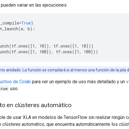
pueden variar en las ejecuciones:
t_compile
=
True
)
n_launch
(
a
,
b
)
:
unch
(
tf
.
ones
(
[
1, 10
]
),
tf
.
ones
(
[
1, 10
]
))
unch
(
tf
.
ones
(
[
1, 100
]
),
tf
.
ones
(
[
1, 100
]
))
 anidado: La función se compilará si al menos una función de la pila 
ructivo de Colab
para ver un ejemplo de uso más detallado y un
v
True
uso.
o en clústeres automático
le de usar XLA en modelos de TensorFlow sin realizar ningún ca
 clústeres automático
, que encuentra automáticamente los
clúst