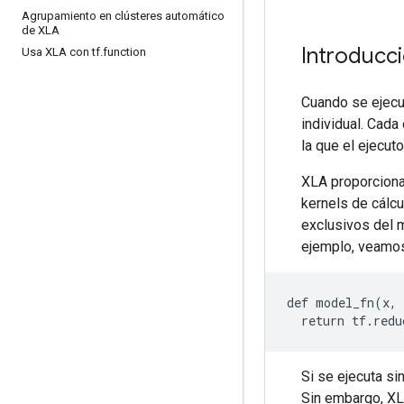
Agrupamiento en clústeres automático
de XLA
Introducc
Usa XLA con tf
.
function
Cuando se ejecu
individual. Cad
la que el ejecuto
XLA proporciona
kernels de cálc
exclusivos del 
ejemplo, veamos
def model_fn(x, 
Si se ejecuta sin
Sin embargo, XLA