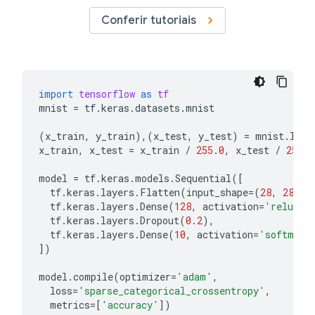
Conferir tutoriais
import
tensorflow
as
tf
mnist
=
tf
.
keras
.
datasets
.
mnist
(
x_train
,
y_train
),(
x_test
,
y_test
)
=
mnist
.
load
x_train
,
x_test
=
x_train
/
255.0
,
x_test
/
255.0
model
=
tf
.
keras
.
models
.
Sequential
([
tf
.
keras
.
layers
.
Flatten
(
input_shape
=
(
28
,
28
)),
tf
.
keras
.
layers
.
Dense
(
128
,
activation
=
'relu'
),
tf
.
keras
.
layers
.
Dropout
(
0.2
),
tf
.
keras
.
layers
.
Dense
(
10
,
activation
=
'softmax'
])
model
.
compile
(
optimizer
=
'adam'
,
loss
=
'sparse_categorical_crossentropy'
,
metrics
=
[
'accuracy'
])