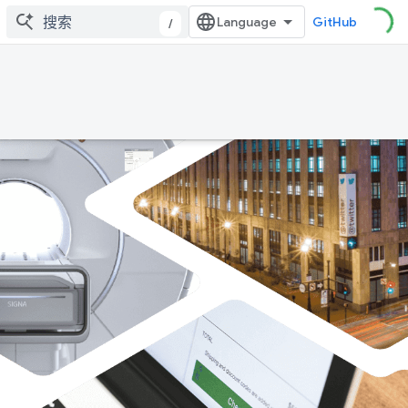
GitHub
/