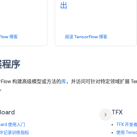
出
Flow 博客
阅读 TensorFlow 博客
展程序
orFlow 构建高级模型或方法的
库
，并访问可针对特定领域扩展 Tens
。
Board
TFX
chevron_right
Board 使用入门
TFX 开发
as 中记录训练指标
使用 Tenso