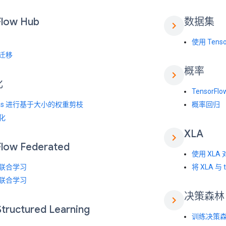
Flow Hub
数据集
chevron_right
使用 Tensor
迁移
概率
chevron_right
化
TensorFlo
ras 进行基于大小的权重剪枝
概率回归
化
XLA
chevron_right
Flow Federated
使用 XLA 
联合学习
将 XLA 与 
联合学习
决策森林
chevron_right
Structured Learning
训练决策