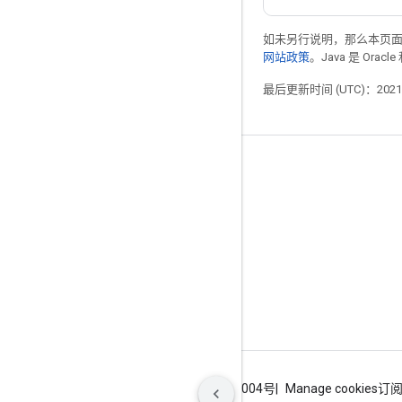
如未另行说明，那么本页
网站政策
。Java 是 Or
最后更新时间 (UTC)：2021-
掌握动态
博客
GitHub
Twitter
哔哩哔哩
条款
隐私权政策
ICP证合字B2-20070004号
Manage cookies
订阅 