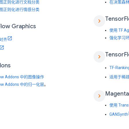
图正则化进行文档分类
在决策森
图正则化进行情感分类
Tensor
F
chevron_right
Flow Graphics
使用 TF A
强化学习
对齐
Tensor
F
chevron_right
dons
TF-Ranki
Flow Addons 中的图像操作
适用于稀疏特
Flow Addons 中的归一化层
。
Magenta
chevron_right
使用 Tran
GANSynth