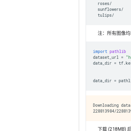
  roses/

  sunflowers/

注：所有图像均获得
import
pathlib
dataset_url
=
"h
data_dir
=
tf
.
ke
data_dir
=
pathl
Downloading data
下载 (218M