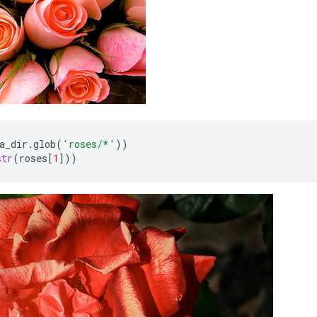
a_dir
.
glob
(
'roses/*'
))
str
(
roses
[
1
]))