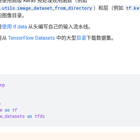
使用高级 Keras 预处理效用函数（例如
.utils.image_dataset_from_directory
）和层（例如
tf.ke
的图像目录。
将
使用 tf.data
从头编写自己的输入流水线。
将从
TensorFlow Datasets
中的大型
目录
下载数据集。
np
e
w
as
tf
w_datasets
as
tfds