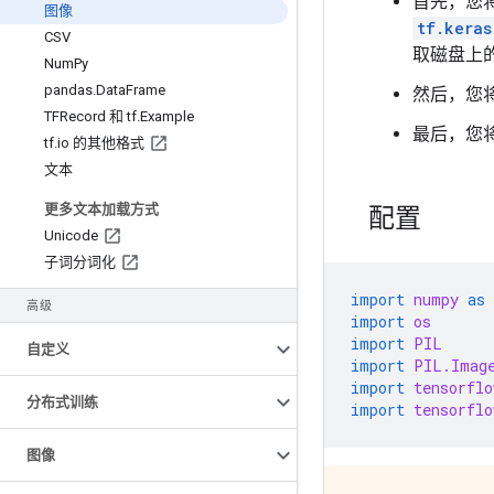
首先，您将
图像
tf.keras
CSV
取磁盘上
Num
Py
pandas
.
Data
Frame
然后，您
TFRecord 和 tf
.
Example
最后，您
tf
.
io 的其他格式
文本
更多文本加载方式
配置
Unicode
子词分词化
import
numpy
as
高级
import
os
import
PIL
自定义
import
PIL.Imag
import
tensorflo
分布式训练
import
tensorflo
图像