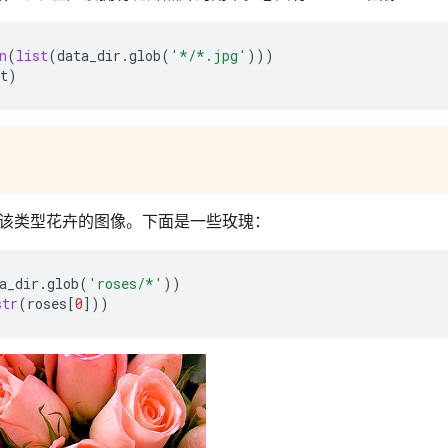
n
(
list
(
data_dir
.
glob
(
'*/*.jpg'
)))
t
)
该类型花卉的图像。下面是一些玫瑰：
a_dir
.
glob
(
'roses/*'
))
str
(
roses
[
0
]))