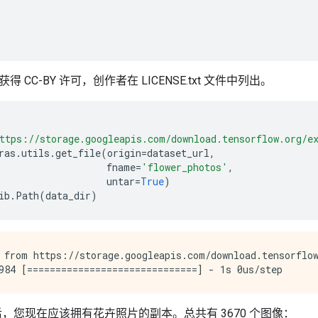
 CC-BY 许可，创作者在 LICENSE.txt 文件中列出。
ttps://storage.googleapis.com/download.tensorflow.org/e
ras
.
utils
.
get_file
(
origin
=
dataset_url
,
fname
=
'flower_photos'
,
untar
=
True
)
ib
.
Path
(
data_dir
)
 from https://storage.googleapis.com/download.tensorflow
B) 后，您现在应该拥有花卉照片的副本。总共有 3670 个图像：