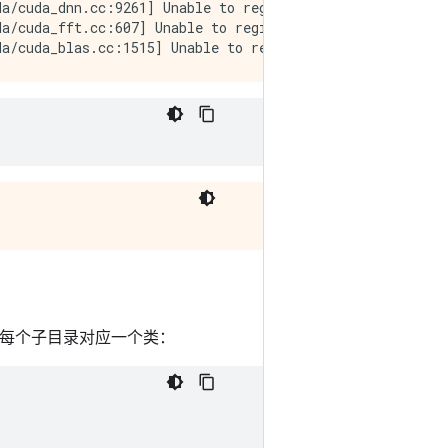
a/cuda_dnn.cc:9261] Unable to register cuDNN factory: At
a/cuda_fft.cc:607] Unable to register cuFFT factory: At
，每个子目录对应一个类：