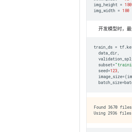
img_height
=
180
img_width
=
180
开发模型时，最
train_ds
=
tf
.
ke
data_dir
,
validation_spl
subset
=
"traini
seed
=
123
,
image_size
=
(
i
batch_size
=
bat
Found 3670 files