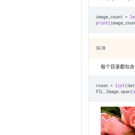
image_count
=
le
print
(
image_coun
每个目录都包含
roses
=
list
(
dat
PIL
.
Image
.
open
(