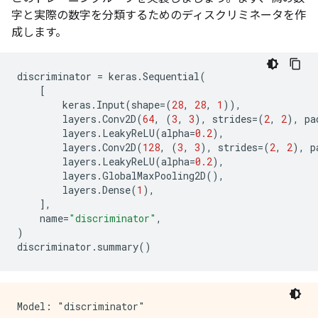
字と実際の数字を分類するためのディスクリミネータを作
成します。
discriminator
=
keras
.
Sequential
(
[
keras
.
Input
(
shape
=
(
28
,
28
,
1
)),
layers
.
Conv2D
(
64
,
(
3
,
3
),
strides
=
(
2
,
2
),
pa
layers
.
LeakyReLU
(
alpha
=
0.2
),
layers
.
Conv2D
(
128
,
(
3
,
3
),
strides
=
(
2
,
2
),
p
layers
.
LeakyReLU
(
alpha
=
0.2
),
layers
.
GlobalMaxPooling2D
(),
layers
.
Dense
(
1
),
],
name
=
"discriminator"
,
)
discriminator
.
summary
()
Model: "discriminator"
