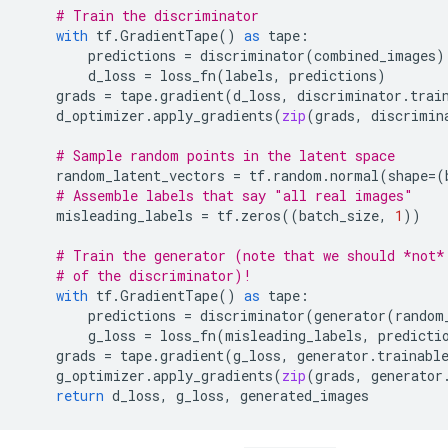
# Train the discriminator
with
tf
.
GradientTape
()
as
tape
:
predictions
=
discriminator
(
combined_images
)
d_loss
=
loss_fn
(
labels
,
predictions
)
grads
=
tape
.
gradient
(
d_loss
,
discriminator
.
trai
d_optimizer
.
apply_gradients
(
zip
(
grads
,
discrimin
# Sample random points in the latent space
random_latent_vectors
=
tf
.
random
.
normal
(
shape
=
(
# Assemble labels that say "all real images"
misleading_labels
=
tf
.
zeros
((
batch_size
,
1
))
# Train the generator (note that we should *not*
# of the discriminator)!
with
tf
.
GradientTape
()
as
tape
:
predictions
=
discriminator
(
generator
(
random
g_loss
=
loss_fn
(
misleading_labels
,
predicti
grads
=
tape
.
gradient
(
g_loss
,
generator
.
trainabl
g_optimizer
.
apply_gradients
(
zip
(
grads
,
generator
return
d_loss
,
g_loss
,
generated_images