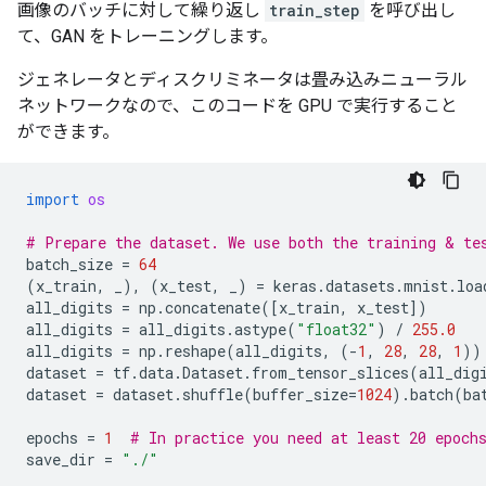
画像のバッチに対して繰り返し
train_step
を呼び出し
て、GAN をトレーニングします。
ジェネレータとディスクリミネータは畳み込みニューラル
ネットワークなので、このコードを GPU で実行すること
ができます。
import
os
# Prepare the dataset. We use both the training & te
batch_size
=
64
(
x_train
,
_
),
(
x_test
,
_
)
=
keras
.
datasets
.
mnist
.
loa
all_digits
=
np
.
concatenate
([
x_train
,
x_test
])
all_digits
=
all_digits
.
astype
(
"float32"
)
/
255.0
all_digits
=
np
.
reshape
(
all_digits
,
(
-
1
,
28
,
28
,
1
))
dataset
=
tf
.
data
.
Dataset
.
from_tensor_slices
(
all_dig
dataset
=
dataset
.
shuffle
(
buffer_size
=
1024
)
.
batch
(
ba
epochs
=
1
# In practice you need at least 20 epoch
save_dir
=
"./"