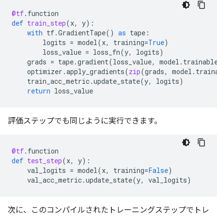
@tf
.
function
def
train_step
(
x
,
y
):
with
tf
.
GradientTape
()
as
tape
:
logits
=
model
(
x
,
training
=
True
)
loss_value
=
loss_fn
(
y
,
logits
)
grads
=
tape
.
gradient
(
loss_value
,
model
.
trainabl
optimizer
.
apply_gradients
(
zip
(
grads
,
model
.
train
train_acc_metric
.
update_state
(
y
,
logits
)
return
loss_value
評価ステップでも同じように実行できます。
@tf
.
function
def
test_step
(
x
,
y
):
val_logits
=
model
(
x
,
training
=
False
)
val_acc_metric
.
update_state
(
y
,
val_logits
)
次に、このコンパイルされたトレーニングステップでトレ