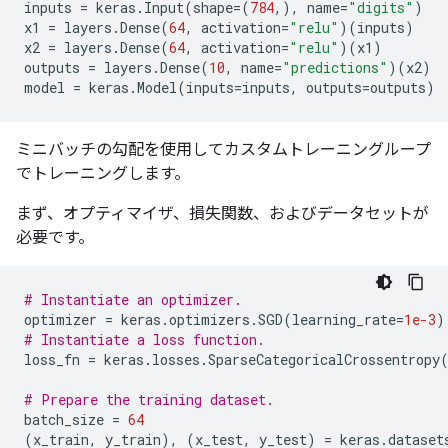
inputs
=
keras
.
Input
(
shape
=
(
784
,),
name
=
"digits"
)
x1
=
layers
.
Dense
(
64
,
activation
=
"relu"
)(
inputs
)
x2
=
layers
.
Dense
(
64
,
activation
=
"relu"
)(
x1
)
outputs
=
layers
.
Dense
(
10
,
name
=
"predictions"
)(
x2
)
model
=
keras
.
Model
(
inputs
=
inputs
,
outputs
=
outputs
)
ミニバッチの勾配を使用してカスタムトレーニングループ
でトレーニングします。
まず、オプティマイザ、損失関数、およびデータセットが
必要です。
# Instantiate an optimizer.
optimizer
=
keras
.
optimizers
.
SGD
(
learning_rate
=
1e-3
)
# Instantiate a loss function.
loss_fn
=
keras
.
losses
.
SparseCategoricalCrossentropy
# Prepare the training dataset.
batch_size
=
64
(
x_train
,
y_train
),
(
x_test
,
y_test
)
=
keras
.
dataset