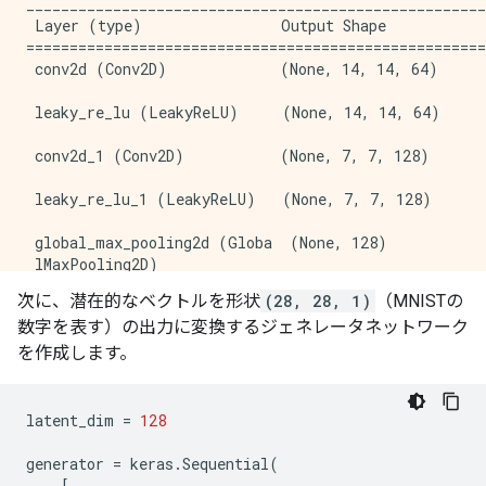
_____________________________________________________
 Layer (type)                Output Shape            
=====================================================
 conv2d (Conv2D)             (None, 14, 14, 64)      
 leaky_re_lu (LeakyReLU)     (None, 14, 14, 64)      
 conv2d_1 (Conv2D)           (None, 7, 7, 128)       
 leaky_re_lu_1 (LeakyReLU)   (None, 7, 7, 128)       
 global_max_pooling2d (Globa  (None, 128)            
 lMaxPooling2D)                                      
次に、潜在的なベクトルを形状
(28, 28, 1)
（MNISTの
 dense_4 (Dense)             (None, 1)               
数字を表す）の出力に変換するジェネレータネットワーク
=====================================================
を作成します。
Total params: 74,625

Trainable params: 74,625

Non-trainable params: 0

latent_dim
=
128
generator
=
keras
.
Sequential
(
[