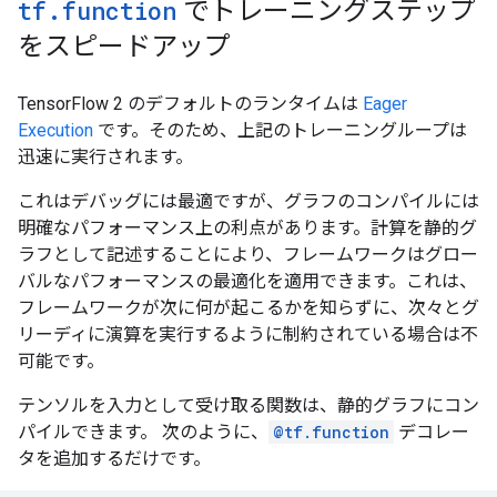
tf
.
function
でトレーニングステップ
Seen so far: 12864 samples

をスピードアップ
Training loss (for one batch) at step 400: 0.5810

Seen so far: 25664 samples

Training loss (for one batch) at step 600: 1.1715

TensorFlow 2 のデフォルトのランタイムは
Eager
Seen so far: 38464 samples

Execution
です。そのため、上記のトレーニングループは
Training acc over epoch: 0.8158

Validation acc: 0.8473

迅速に実行されます。
これはデバッグには最適ですが、グラフのコンパイルには
明確なパフォーマンス上の利点があります。計算を静的グ
ラフとして記述することにより、フレームワークはグロー
バルなパフォーマンスの最適化を適用できます。これは、
フレームワークが次に何が起こるかを知らずに、次々とグ
リーディに演算を実行するように制約されている場合は不
可能です。
テンソルを入力として受け取る関数は、静的グラフにコン
パイルできます。 次のように、
@tf.function
デコレー
タを追加するだけです。