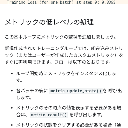
Training loss (for one batch) at step 0: 0.8363

Seen so far: 64 samples

Training loss (for one batch) at step 200: 0.7640

Seen so far: 12864 samples

メトリックの低レベルの処理
Training loss (for one batch) at step 400: 0.7739

Seen so far: 25664 samples

Training loss (for one batch) at step 600: 1.0450

この基本ループにメトリックの監視を追加しましょう。
新規作成されたトレーニングループでは、組み込みメトリ
ック（またはユーザーが作成したカスタムメトリック）を
すぐに再利用できます。フローは以下のとおりです。
ループ開始時にメトリックをインスタンス化しま
す。
各バッチの後に
metric.update_state()
を 呼び出
します。
メトリックのその時点の値を表示する必要がある場
合は、
metric.result()
を呼び出します。
メトリックの状態をクリアする必要がある場合（通