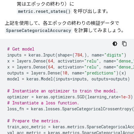
常はエポックの終わり）に
metric.reset_states()
を呼び出します。
上記を使用して、各エポックの終わりの検証データで
SparseCategoricalAccuracy
を計算してみましょう。
# Get model
inputs
=
keras
.
Input
(
shape
=
(
784
,),
name
=
"digits"
)
x
=
layers
.
Dense
(
64
,
activation
=
"relu"
,
name
=
"dense_
x
=
layers
.
Dense
(
64
,
activation
=
"relu"
,
name
=
"dense_
outputs
=
layers
.
Dense
(
10
,
name
=
"predictions"
)(
x
)
model
=
keras
.
Model
(
inputs
=
inputs
,
outputs
=
outputs
)
# Instantiate an optimizer to train the model.
optimizer
=
keras
.
optimizers
.
SGD
(
learning_rate
=
1e-3
)
# Instantiate a loss function.
loss_fn
=
keras
.
losses
.
SparseCategoricalCrossentropy
# Prepare the metrics.
train_acc_metric
=
keras
.
metrics
.
SparseCategoricalAc
val_acc_metric
=
keras
.
metrics
.
SparseCategoricalAccu