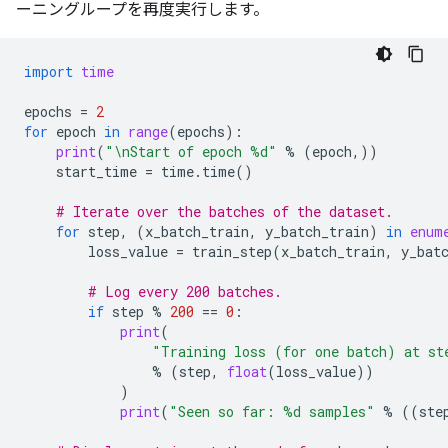
ーニングループを再度実行します。
import
time
epochs
=
2
for
epoch
in
range
(
epochs
):
print
(
"
\n
Start of epoch 
%d
"
%
(
epoch
,))
start_time
=
time
.
time
()
# Iterate over the batches of the dataset.
for
step
,
(
x_batch_train
,
y_batch_train
)
in
enum
loss_value
=
train_step
(
x_batch_train
,
y_bat
# Log every 200 batches.
if
step
%
200
==
0
:
print
(
"Training loss (for one batch) at st
%
(
step
,
float
(
loss_value
))
)
print
(
"Seen so far: 
%d
 samples"
%
((
ste