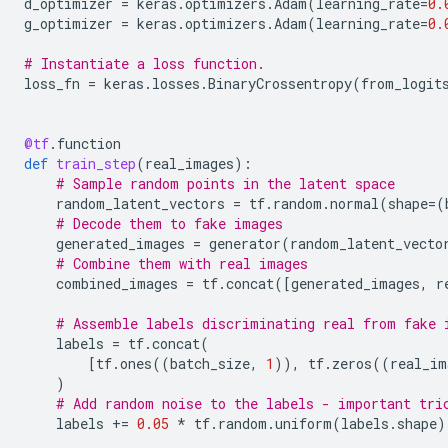
d_optimizer
=
keras
.
optimizers
.
Adam
(
learning_rate
=
0.
g_optimizer
=
keras
.
optimizers
.
Adam
(
learning_rate
=
0.
# Instantiate a loss function.
loss_fn
=
keras
.
losses
.
BinaryCrossentropy
(
from_logit
@tf
.
function
def
train_step
(
real_images
):
# Sample random points in the latent space
random_latent_vectors
=
tf
.
random
.
normal
(
shape
=
(
# Decode them to fake images
generated_images
=
generator
(
random_latent_vecto
# Combine them with real images
combined_images
=
tf
.
concat
([
generated_images
,
r
# Assemble labels discriminating real from fake 
labels
=
tf
.
concat
(
[
tf
.
ones
((
batch_size
,
1
)),
tf
.
zeros
((
real_im
)
# Add random noise to the labels - important tri
labels
+=
0.05
*
tf
.
random
.
uniform
(
labels
.
shape
)