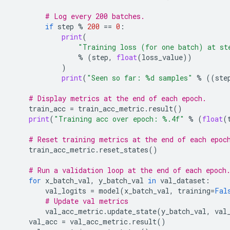
# Log every 200 batches.
if
step
%
200
==
0
:
print
(
"Training loss (for one batch) at st
%
(
step
,
float
(
loss_value
))
)
print
(
"Seen so far: 
%d
 samples"
%
((
ste
# Display metrics at the end of each epoch.
train_acc
=
train_acc_metric
.
result
()
print
(
"Training acc over epoch: 
%.4f
"
%
(
float
(
# Reset training metrics at the end of each epoc
train_acc_metric
.
reset_states
()
# Run a validation loop at the end of each epoch
for
x_batch_val
,
y_batch_val
in
val_dataset
:
val_logits
=
model
(
x_batch_val
,
training
=
Fal
# Update val metrics
val_acc_metric
.
update_state
(
y_batch_val
,
val
val_acc
=
val_acc_metric
.
result
()