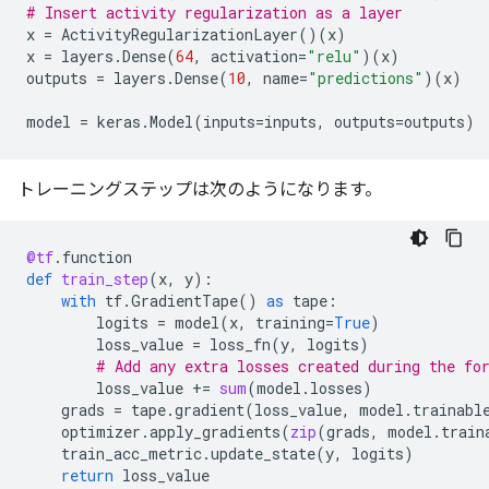
# Insert activity regularization as a layer
x
=
ActivityRegularizationLayer
()(
x
)
x
=
layers
.
Dense
(
64
,
activation
=
"relu"
)(
x
)
outputs
=
layers
.
Dense
(
10
,
name
=
"predictions"
)(
x
)
model
=
keras
.
Model
(
inputs
=
inputs
,
outputs
=
outputs
)
トレーニングステップは次のようになります。
@tf
.
function
def
train_step
(
x
,
y
):
with
tf
.
GradientTape
()
as
tape
:
logits
=
model
(
x
,
training
=
True
)
loss_value
=
loss_fn
(
y
,
logits
)
# Add any extra losses created during the fo
loss_value
+=
sum
(
model
.
losses
)
grads
=
tape
.
gradient
(
loss_value
,
model
.
trainabl
optimizer
.
apply_gradients
(
zip
(
grads
,
model
.
train
train_acc_metric
.
update_state
(
y
,
logits
)
return
loss_value