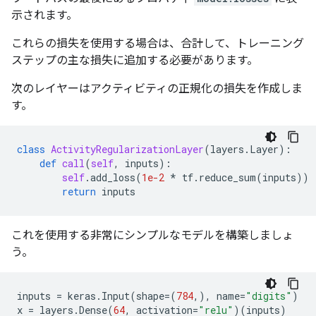
示されます。
これらの損失を使用する場合は、合計して、トレーニング
ステップの主な損失に追加する必要があります。
次のレイヤーはアクティビティの正規化の損失を作成しま
す。
class
ActivityRegularizationLayer
(
layers
.
Layer
):
def
call
(
self
,
inputs
):
self
.
add_loss
(
1e-2
*
tf
.
reduce_sum
(
inputs
))
return
inputs
これを使用する非常にシンプルなモデルを構築しましょ
う。
inputs
=
keras
.
Input
(
shape
=
(
784
,),
name
=
"digits"
)
x
=
layers
.
Dense
(
64
,
activation
=
"relu"
)(
inputs
)