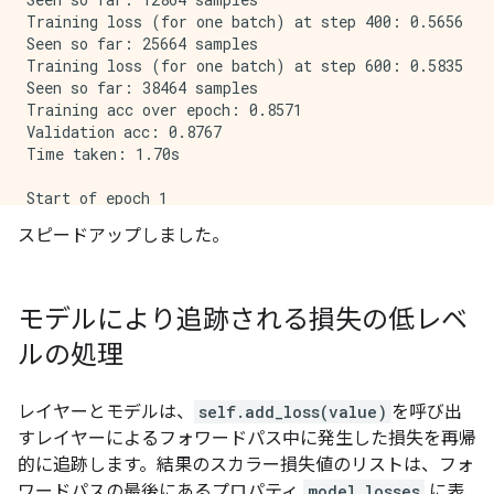
Training loss (for one batch) at step 400: 0.5656

Seen so far: 25664 samples

Training loss (for one batch) at step 600: 0.5835

Seen so far: 38464 samples

Training acc over epoch: 0.8571

Validation acc: 0.8767

Time taken: 1.70s

Start of epoch 1

Training loss (for one batch) at step 0: 0.4516

スピードアップしました。
Seen so far: 64 samples

Training loss (for one batch) at step 200: 0.6158

Seen so far: 12864 samples

Training loss (for one batch) at step 400: 0.3939

モデルにより追跡される損失の低レベ
Seen so far: 25664 samples

ルの処理
Training loss (for one batch) at step 600: 0.8957

Seen so far: 38464 samples

Training acc over epoch: 0.8758

レイヤーとモデルは、
self.add_loss(value)
を呼び出
Validation acc: 0.8852

すレイヤーによるフォワードパス中に発生した損失を再帰
的に追跡します。結果のスカラー損失値のリストは、フォ
ワードパスの最後にあるプロパティ
model.losses
に表