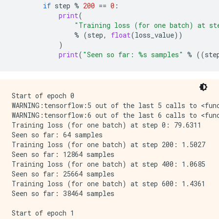
if
step
%
200
==
0
:
print
(
"Training loss (for one batch) at st
%
(
step
,
float
(
loss_value
))
)
print
(
"Seen so far: 
%s
 samples"
%
((
ste
Start of epoch 0

WARNING:tensorflow:5 out of the last 5 calls to <fun
WARNING:tensorflow:6 out of the last 6 calls to <fun
Training loss (for one batch) at step 0: 79.6311

Seen so far: 64 samples

Training loss (for one batch) at step 200: 1.5027

Seen so far: 12864 samples

Training loss (for one batch) at step 400: 1.0685

Seen so far: 25664 samples

Training loss (for one batch) at step 600: 1.4361

Seen so far: 38464 samples

Start of epoch 1
