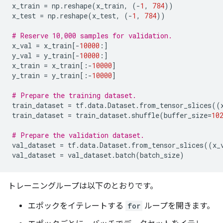
x_train
=
np
.
reshape
(
x_train
,
(
-
1
,
784
))
x_test
=
np
.
reshape
(
x_test
,
(
-
1
,
784
))
# Reserve 10,000 samples for validation.
x_val
=
x_train
[
-
10000
:]
y_val
=
y_train
[
-
10000
:]
x_train
=
x_train
[:
-
10000
]
y_train
=
y_train
[:
-
10000
]
# Prepare the training dataset.
train_dataset
=
tf
.
data
.
Dataset
.
from_tensor_slices
((
train_dataset
=
train_dataset
.
shuffle
(
buffer_size
=
10
# Prepare the validation dataset.
val_dataset
=
tf
.
data
.
Dataset
.
from_tensor_slices
((
x_
val_dataset
=
val_dataset
.
batch
(
batch_size
)
トレーニングループは以下のとおりです。
エポックをイテレートする
for
ループを開きます。