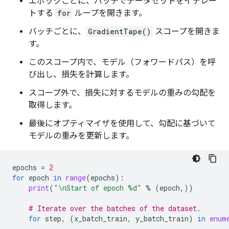
エポックごとに、バッチでデータセットをイテレー
トする
for
ループを開きます。
バッチごとに、
GradientTape()
スコープを開きま
す。
このスコープ内で、モデル（フォワードパス）を呼
び出し、損失を計算します。
スコープ外で、損失に対するモデルの重みの勾配を
取得します。
最後にオプティマイザを使用して、勾配に基づいて
モデルの重みを更新します。
epochs
=
2
for
epoch
in
range
(
epochs
):
print
(
"
\n
Start of epoch 
%d
"
%
(
epoch
,))
# Iterate over the batches of the dataset.
for
step
,
(
x_batch_train
,
y_batch_train
)
in
enum