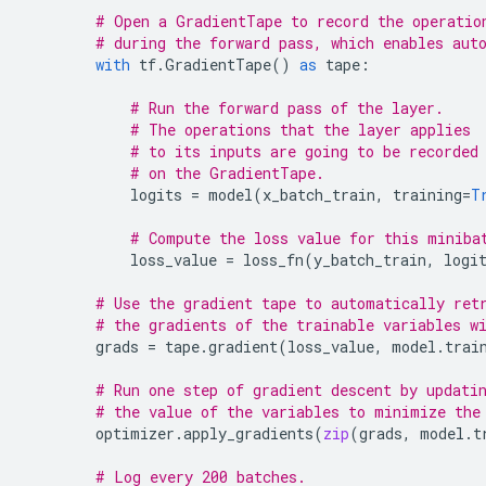
# Open a GradientTape to record the operatio
# during the forward pass, which enables aut
with
tf
.
GradientTape
()
as
tape
:
# Run the forward pass of the layer.
# The operations that the layer applies
# to its inputs are going to be recorded
# on the GradientTape.
logits
=
model
(
x_batch_train
,
training
=
T
# Compute the loss value for this miniba
loss_value
=
loss_fn
(
y_batch_train
,
logi
# Use the gradient tape to automatically ret
# the gradients of the trainable variables w
grads
=
tape
.
gradient
(
loss_value
,
model
.
trai
# Run one step of gradient descent by updati
# the value of the variables to minimize the
optimizer
.
apply_gradients
(
zip
(
grads
,
model
.
t
# Log every 200 batches.