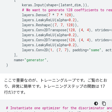
keras
.
Input
(
shape
=
(
latent_dim
,)),
# We want to generate 128 coefficients to re
layers
.
Dense
(
7
*
7
*
128
),
layers
.
LeakyReLU
(
alpha
=
0.2
),
layers
.
Reshape
((
7
,
7
,
128
)),
layers
.
Conv2DTranspose
(
128
,
(
4
,
4
),
strides
=
layers
.
LeakyReLU
(
alpha
=
0.2
),
layers
.
Conv2DTranspose
(
128
,
(
4
,
4
),
strides
=
layers
.
LeakyReLU
(
alpha
=
0.2
),
layers
.
Conv2D
(
1
,
(
7
,
7
),
padding
=
"same"
,
act
],
name
=
"generator"
,
)
ここで重要なのが、トレーニングループです。ご覧のとお
り、非常に簡単です。トレーニングステップの関数は 17
行だけです。
# Instantiate one optimizer for the discriminator an