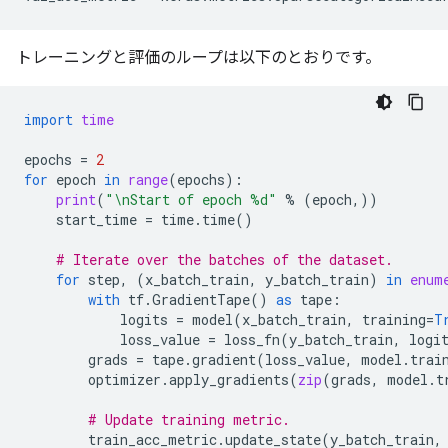
トレーニングと評価のループは以下のとおりです。
import
time
epochs
=
2
for
epoch
in
range
(
epochs
):
print
(
"
\n
Start of epoch 
%d
"
%
(
epoch
,))
start_time
=
time
.
time
()
# Iterate over the batches of the dataset.
for
step
,
(
x_batch_train
,
y_batch_train
)
in
enum
with
tf
.
GradientTape
()
as
tape
:
logits
=
model
(
x_batch_train
,
training
=
T
loss_value
=
loss_fn
(
y_batch_train
,
logi
grads
=
tape
.
gradient
(
loss_value
,
model
.
trai
optimizer
.
apply_gradients
(
zip
(
grads
,
model
.
t
# Update training metric.
train_acc_metric
.
update_state
(
y_batch_train
,