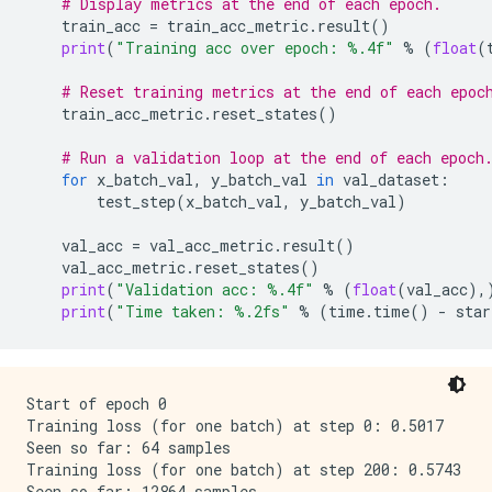
# Display metrics at the end of each epoch.
train_acc
=
train_acc_metric
.
result
()
print
(
"Training acc over epoch: 
%.4f
"
%
(
float
(
# Reset training metrics at the end of each epoc
train_acc_metric
.
reset_states
()
# Run a validation loop at the end of each epoch
for
x_batch_val
,
y_batch_val
in
val_dataset
:
test_step
(
x_batch_val
,
y_batch_val
)
val_acc
=
val_acc_metric
.
result
()
val_acc_metric
.
reset_states
()
print
(
"Validation acc: 
%.4f
"
%
(
float
(
val_acc
),
print
(
"Time taken: 
%.2f
s"
%
(
time
.
time
()
-
star
Start of epoch 0

Training loss (for one batch) at step 0: 0.5017

Seen so far: 64 samples

Training loss (for one batch) at step 200: 0.5743

Seen so far: 12864 samples
