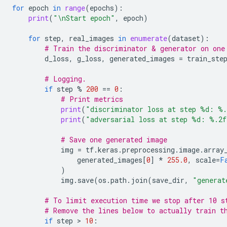
for
epoch
in
range
(
epochs
):
print
(
"
\n
Start epoch"
,
epoch
)
for
step
,
real_images
in
enumerate
(
dataset
):
# Train the discriminator & generator on one
d_loss
,
g_loss
,
generated_images
=
train_ste
# Logging.
if
step
%
200
==
0
:
# Print metrics
print
(
"discriminator loss at step 
%d
: 
%.
print
(
"adversarial loss at step 
%d
: 
%.2f
# Save one generated image
img
=
tf
.
keras
.
preprocessing
.
image
.
array
generated_images
[
0
]
*
255.0
,
scale
=
F
)
img
.
save
(
os
.
path
.
join
(
save_dir
,
"generat
# To limit execution time we stop after 10 s
# Remove the lines below to actually train t
if
step
 > 
10
: