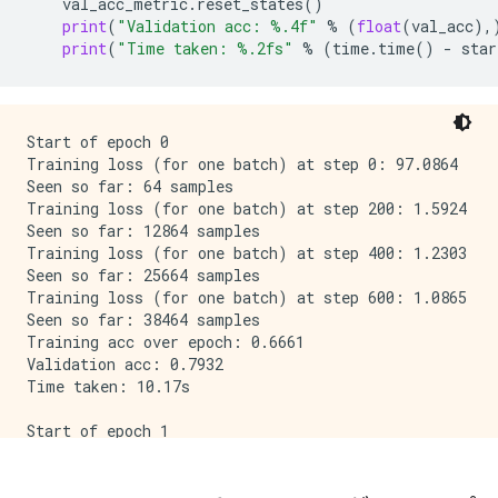
val_acc_metric
.
reset_states
()
print
(
"Validation acc: 
%.4f
"
%
(
float
(
val_acc
),
print
(
"Time taken: 
%.2f
s"
%
(
time
.
time
()
-
star
Start of epoch 0

Training loss (for one batch) at step 0: 97.0864

Seen so far: 64 samples

Training loss (for one batch) at step 200: 1.5924

Seen so far: 12864 samples

Training loss (for one batch) at step 400: 1.2303

Seen so far: 25664 samples

Training loss (for one batch) at step 600: 1.0865

Seen so far: 38464 samples

Training acc over epoch: 0.6661

Validation acc: 0.7932

Time taken: 10.17s

Start of epoch 1

Training loss (for one batch) at step 0: 1.1677

Seen so far: 64 samples

Training loss (for one batch) at step 200: 0.6562
