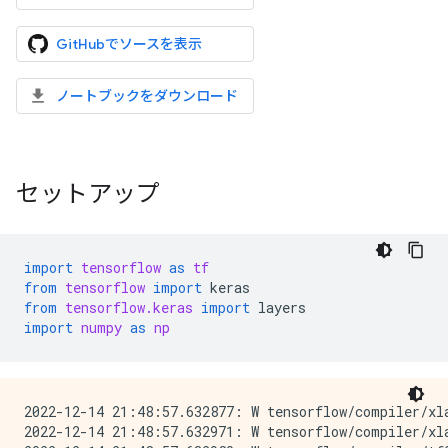
GitHubでソースを表示
ノートブックをダウンロード
セットアップ
import
tensorflow
as
tf
from
tensorflow
import
keras
from
tensorflow.keras
import
layers
import
numpy
as
np
2022-12-14 21:48:57.632877: W tensorflow/compiler/xl
2022-12-14 21:48:57.632971: W tensorflow/compiler/xl