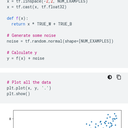
x
=
tf
.
linspace
(
-
2
,
2
,
NUM_EXAMPLES
)
x
=
tf
.
cast
(
x
,
tf
.
float32
)
def
f
(
x
):
return
x
*
TRUE_W
+
TRUE_B
# Generate some noise
noise
=
tf
.
random
.
normal
(
shape
=
[
NUM_EXAMPLES
])
# Calculate y
y
=
f
(
x
)
+
noise
# Plot all the data
plt
.
plot
(
x
,
y
,
'.'
)
plt
.
show
()