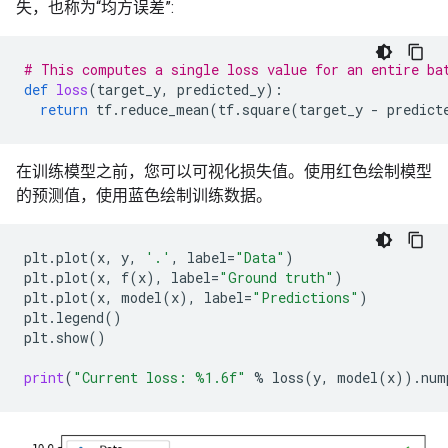
失，也称为“均方误差”:
# This computes a single loss value for an entire ba
def
loss
(
target_y
,
predicted_y
):
return
tf
.
reduce_mean
(
tf
.
square
(
target_y
-
predict
在训练模型之前，您可以可视化损失值。使用红色绘制模型
的预测值，使用蓝色绘制训练数据。
plt
.
plot
(
x
,
y
,
'.'
,
label
=
"Data"
)
plt
.
plot
(
x
,
f
(
x
),
label
=
"Ground truth"
)
plt
.
plot
(
x
,
model
(
x
),
label
=
"Predictions"
)
plt
.
legend
()
plt
.
show
()
print
(
"Current loss: 
%1.6f
"
%
loss
(
y
,
model
(
x
))
.
num