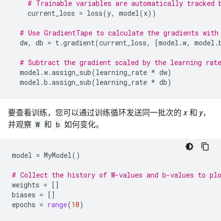
# Trainable variables are automatically tracked 
current_loss
=
loss
(
y
,
model
(
x
))
# Use GradientTape to calculate the gradients with
dw
,
db
=
t
.
gradient
(
current_loss
,
[
model
.
w
,
model
.
# Subtract the gradient scaled by the learning rat
model
.
w
.
assign_sub
(
learning_rate
*
dw
)
model
.
b
.
assign_sub
(
learning_rate
*
db
)
要查看训练，您可以通过训练循环发送同一批次的
x
和
y
，
并观察
W
和
b
如何变化。
model
=
MyModel
()
# Collect the history of W-values and b-values to pl
weights
=
[]
biases
=
[]
epochs
=
range
(
10
)