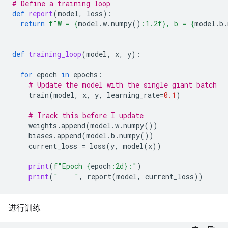
# Define a training loop
def
report
(
model
,
loss
):
return
f
"W = 
{
model
.
w
.
numpy
()
:
1.2f
}
, b = 
{
model
.
b
.
def
training_loop
(
model
,
x
,
y
):
for
epoch
in
epochs
:
# Update the model with the single giant batch
train
(
model
,
x
,
y
,
learning_rate
=
0.1
)
# Track this before I update
weights
.
append
(
model
.
w
.
numpy
())
biases
.
append
(
model
.
b
.
numpy
())
current_loss
=
loss
(
y
,
model
(
x
))
print
(
f
"Epoch 
{
epoch
:
2d
}
:"
)
print
(
"    "
,
report
(
model
,
current_loss
))
进行训练