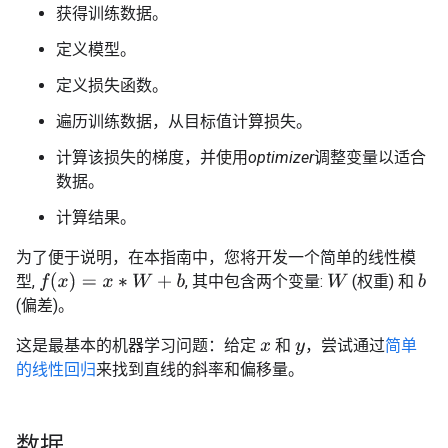
获得训练数据。
定义模型。
定义损失函数。
遍历训练数据，从目标值计算损失。
计算该损失的梯度，并使用
optimizer
调整变量以适合
数据。
计算结果。
为了便于说明，在本指南中，您将开发一个简单的线性模
f
(
x
)
=
x
∗
W
+
b
型,
, 其中包含两个变量:
(权重) 和
W
b
(偏差)。
这是最基本的机器学习问题：给定
和
，尝试通过
简单
x
y
的线性回归
来找到直线的斜率和偏移量。
数据