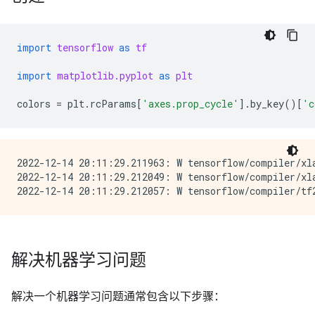
import
tensorflow
as
tf
import
matplotlib.pyplot
as
plt
colors
=
plt
.
rcParams
[
'axes.prop_cycle'
]
.
by_key
()[
'c
2022-12-14 20:11:29.211963: W tensorflow/compiler/xl
2022-12-14 20:11:29.212049: W tensorflow/compiler/xl
解决机器学习问题
解决一个机器学习问题通常包含以下步骤：