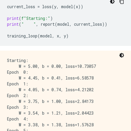
current_loss
=
loss
(
y
,
model
(
x
))
print
(
f
"Starting:"
)
print
(
"    "
,
report
(
model
,
current_loss
))
training_loop
(
model
,
x
,
y
)
Starting:

     W = 5.00, b = 0.00, loss=10.73057

Epoch  0:

     W = 4.45, b = 0.41, loss=6.58578

Epoch  1:

     W = 4.05, b = 0.74, loss=4.21202

Epoch  2:

     W = 3.75, b = 1.00, loss=2.84173

Epoch  3:

     W = 3.54, b = 1.21, loss=2.04423

Epoch  4:

     W = 3.38, b = 1.38, loss=1.57628

Epoch  5:
