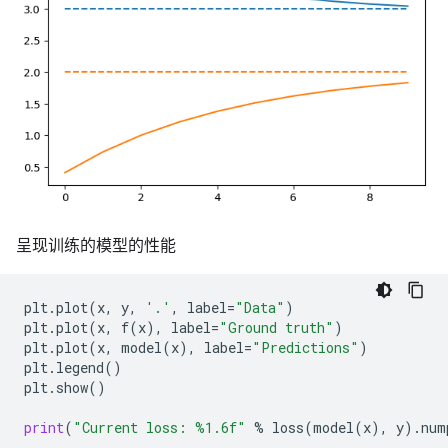
呈现训练的模型的性能
plt
.
plot
(
x
,
y
,
'.'
,
label
=
"Data"
)
plt
.
plot
(
x
,
f
(
x
),
label
=
"Ground truth"
)
plt
.
plot
(
x
,
model
(
x
),
label
=
"Predictions"
)
plt
.
legend
()
plt
.
show
()
print
(
"Current loss: 
%1.6f
"
%
loss
(
model
(
x
),
y
)
.
num