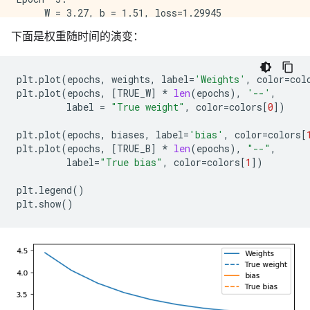
     W = 3.27, b = 1.51, loss=1.29945

Epoch  6:

下面是权重随时间的演变：
     W = 3.18, b = 1.62, loss=1.13437

Epoch  7:

     W = 3.12, b = 1.71, loss=1.03518

plt
.
plot
(
epochs
,
weights
,
label
=
'Weights'
,
color
=
col
Epoch  8:

plt
.
plot
(
epochs
,
[
TRUE_W
]
*
len
(
epochs
),
'--'
,
     W = 3.08, b = 1.78, loss=0.97515

label
=
"True weight"
,
color
=
colors
[
0
])
Epoch  9:

plt
.
plot
(
epochs
,
biases
,
label
=
'bias'
,
color
=
colors
[
plt
.
plot
(
epochs
,
[
TRUE_B
]
*
len
(
epochs
),
"--"
,
label
=
"True bias"
,
color
=
colors
[
1
])
plt
.
legend
()
plt
.
show
()