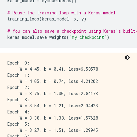
keras_model
=
MyModelKeras
()
# Reuse the training loop with a Keras model
training_loop
(
keras_model
,
x
,
y
)
# You can also save a checkpoint using Keras's built
keras_model
.
save_weights
(
"my_checkpoint"
)
Epoch  0:

     W = 4.45, b = 0.41, loss=6.58578

Epoch  1:

     W = 4.05, b = 0.74, loss=4.21202

Epoch  2:

     W = 3.75, b = 1.00, loss=2.84173

Epoch  3:

     W = 3.54, b = 1.21, loss=2.04423

Epoch  4:

     W = 3.38, b = 1.38, loss=1.57628

Epoch  5:

     W = 3.27, b = 1.51, loss=1.29945

Epoch  6:
