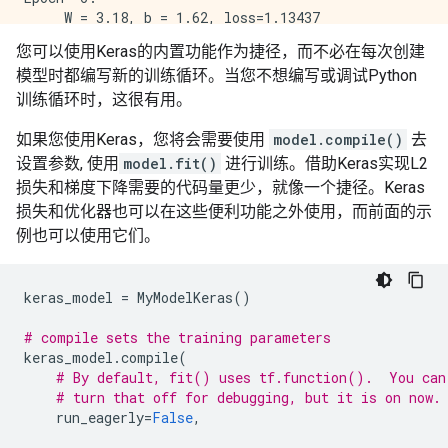
     W = 3.18, b = 1.62, loss=1.13437

Epoch  7:

您可以使用Keras的内置功能作为捷径，而不必在每次创建
     W = 3.12, b = 1.71, loss=1.03518

模型时都编写新的训练循环。当您不想编写或调试Python
Epoch  8:

     W = 3.08, b = 1.78, loss=0.97515

训练循环时，这很有用。
Epoch  9:

如果您使用Keras，您将会需要使用
model.compile()
去
设置参数, 使用
model.fit()
进行训练。借助Keras实现L2
损失和梯度下降需要的代码量更少，就像一个捷径。Keras
损失和优化器也可以在这些便利功能之外使用，而前面的示
例也可以使用它们。
keras_model
=
MyModelKeras
()
# compile sets the training parameters
keras_model
.
compile
(
# By default, fit() uses tf.function().  You can
# turn that off for debugging, but it is on now.
run_eagerly
=
False
,