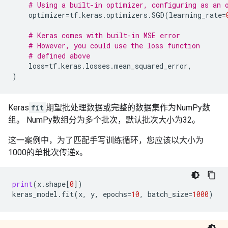
# Using a built-in optimizer, configuring as an 
optimizer
=
tf
.
keras
.
optimizers
.
SGD
(
learning_rate
=
# Keras comes with built-in MSE error
# However, you could use the loss function
# defined above
loss
=
tf
.
keras
.
losses
.
mean_squared_error
,
)
Keras
fit
期望批处理数据或完整的数据集作为NumPy数
组。 NumPy数组分为多个批次，默认批次大小为32。
这一案例中，为了匹配手写训练循环，您应该以大小为
1000的单批次传递x。
print
(
x
.
shape
[
0
])
keras_model
.
fit
(
x
,
y
,
epochs
=
10
,
batch_size
=
1000
)