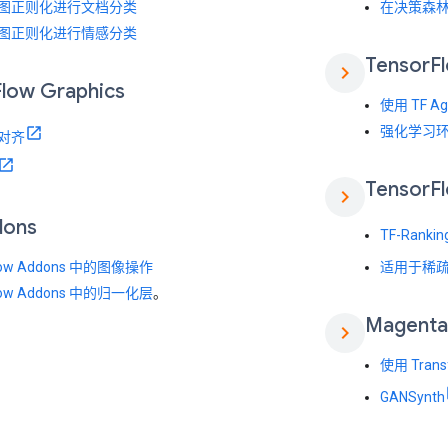
图正则化进行文档分类
在决策森
图正则化进行情感分类
Tensor
F
chevron_right
Flow Graphics
使用 TF A
强化学习
对齐
Tensor
F
chevron_right
dons
TF-Ranki
Flow Addons 中的图像操作
适用于稀疏特
Flow Addons 中的归一化层
。
Magenta
chevron_right
使用 Tran
GANSynth