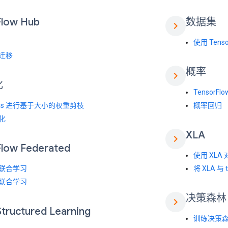
Flow Hub
数据集
chevron_right
使用 Tensor
迁移
概率
chevron_right
化
TensorFlo
ras 进行基于大小的权重剪枝
概率回归
化
XLA
chevron_right
Flow Federated
使用 XLA 
联合学习
将 XLA 与 
联合学习
决策森林
chevron_right
Structured Learning
训练决策