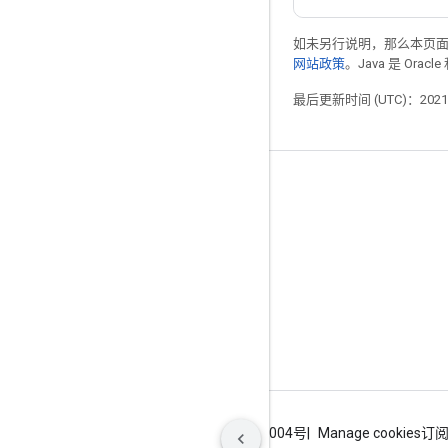
如未另行说明，那么本页
网站政策
。Java 是 Or
最后更新时间 (UTC)：2021-
掌握动态
博客
GitHub
Twitter
哔哩哔哩
条款
隐私权政策
ICP证合字B2-20070004号
Manage cookies
订阅 