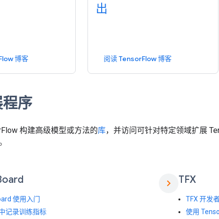
出
Flow 博客
阅读 TensorFlow 博客
展程序
orFlow 构建高级模型或方法的
库
，并访问可针对特定领域扩展 Tens
。
Board
TFX
chevron_right
Board 使用入门
TFX 开发
as 中记录训练指标
使用 Tenso