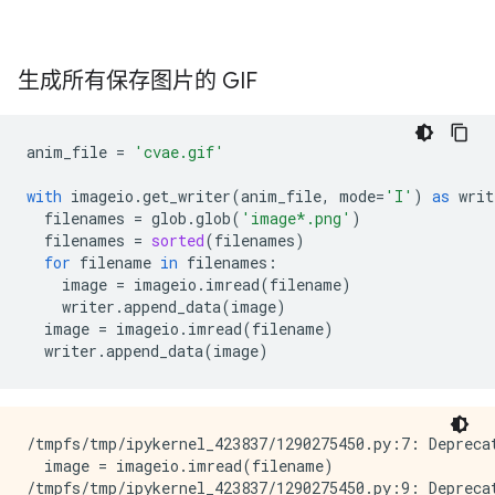
生成所有保存图片的 GIF
anim_file
=
'cvae.gif'
with
imageio
.
get_writer
(
anim_file
,
mode
=
'I'
)
as
writ
filenames
=
glob
.
glob
(
'image*.png'
)
filenames
=
sorted
(
filenames
)
for
filename
in
filenames
:
image
=
imageio
.
imread
(
filename
)
writer
.
append_data
(
image
)
image
=
imageio
.
imread
(
filename
)
writer
.
append_data
(
image
)
/tmpfs/tmp/ipykernel_423837/1290275450.py:7: Depreca
  image = imageio.imread(filename)

/tmpfs/tmp/ipykernel_423837/1290275450.py:9: Depreca