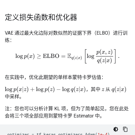
定义损失函数和优化器
VAE 通过最大化边际对数似然的证据下界（ELBO）进行训
练：
log
p
(
x
)
≥
ELBO
=
E
q
(
z
|
x
)
[
log
p
(
x
,
z
)
q
(
z
|
x
)
]
.
在实践中，优化此期望的单样本蒙特卡罗估值：
log
p
(
x
|
z
)
+
log
p
(
z
)
−
log
q
(
z
|
x
)
q
(
z
|
x
)
，其中
从
z
中采样。
注：您也可以分析计算 KL 项，但为了简单起见，您在此处
会将三个项全部应用到蒙特卡罗 Estimator 中。
optimizer
=
tf
.
keras
.
optimizers
.
Adam
(
1e-4
)