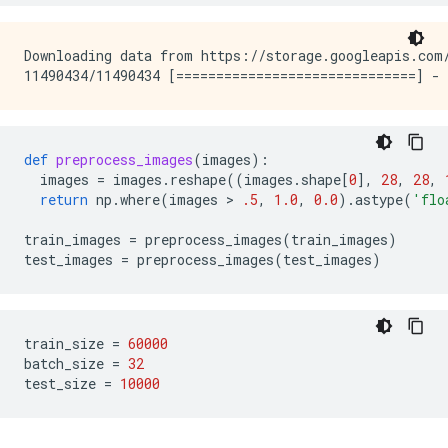
Downloading data from https://storage.googleapis.com/
def
preprocess_images
(
images
):
images
=
images
.
reshape
((
images
.
shape
[
0
],
28
,
28
,
return
np
.
where
(
images
 > 
.5
,
1.0
,
0.0
)
.
astype
(
'flo
train_images
=
preprocess_images
(
train_images
)
test_images
=
preprocess_images
(
test_images
)
train_size
=
60000
batch_size
=
32
test_size
=
10000