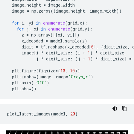
image_height
=
image_width
image
=
np
.
zeros
((
image_height
,
image_width
))
for
i
,
yi
in
enumerate
(
grid_x
):
for
j
,
xi
in
enumerate
(
grid_y
):
z
=
np
.
array
([[
xi
,
yi
]])
x_decoded
=
model
.
sample
(
z
)
digit
=
tf
.
reshape
(
x_decoded
[
0
],
(
digit_size
,
image
[
i
*
digit_size
:
(
i
+
1
)
*
digit_size
,
j
*
digit_size
:
(
j
+
1
)
*
digit_size
]
=
plt
.
figure
(
figsize
=
(
10
,
10
))
plt
.
imshow
(
image
,
cmap
=
'Greys_r'
)
plt
.
axis
(
'Off'
)
plt
.
show
()
plot_latent_images
(
model
,
20
)