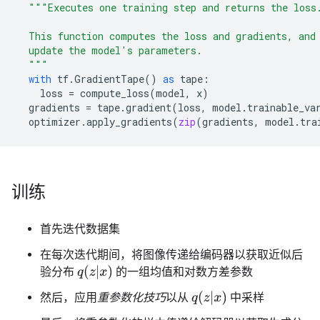
"""Executes one training step and returns the loss
  This function computes the loss and gradients, and
  update the model's parameters.
  """
with
tf
.
GradientTape
()
as
tape
:
loss
=
compute_loss
(
model
,
x
)
gradients
=
tape
.
gradient
(
loss
,
model
.
trainable_va
optimizer
.
apply_gradients
(
zip
(
gradients
,
model
.
tra
训练
首先迭代数据集
在每次迭代期间，将图像传递给编码器以获取近似后
q
(
z
|
x
)
验分布
的一组均值和对数方差参数
q
(
z
|
x
)
然后，应用
重参数化技巧
以从
中采样