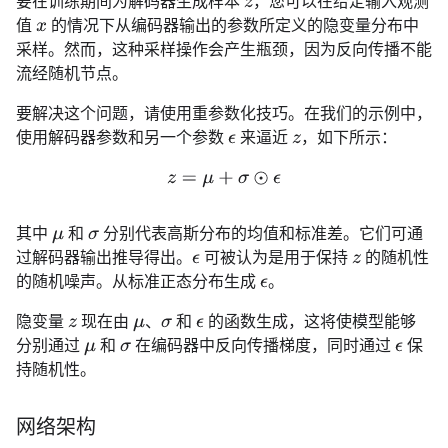
要在训练期间为解码器生成样本
，您可以在给定输入观测
z
值
的情况下从编码器输出的参数所定义的隐变量分布中
x
采样。然而，这种采样操作会产生瓶颈，因为反向传播不能
流经随机节点。
要解决这个问题，请使用重参数化技巧。在我们的示例中，
使用解码器参数和另一个参数
来逼近
，如下所示：
z
ϵ
z
=
μ
+
σ
⊙
ϵ
其中
和
分别代表高斯分布的均值和标准差。它们可通
μ
σ
过解码器输出推导得出。
可被认为是用于保持
的随机性
z
ϵ
的随机噪声。从标准正态分布生成
。
ϵ
隐变量
现在由
、
和
的函数生成，这将使模型能够
z
μ
σ
ϵ
分别通过
和
在编码器中反向传播梯度，同时通过
保
μ
σ
ϵ
持随机性。
网络架构