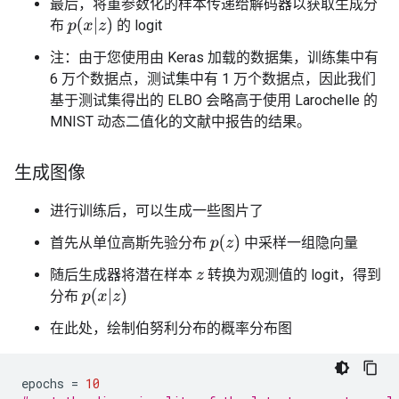
最后，将重参数化的样本传递给解码器以获取生成分
p
(
x
|
z
)
布
的 logit
注：由于您使用由 Keras 加载的数据集，训练集中有
6 万个数据点，测试集中有 1 万个数据点，因此我们
基于测试集得出的 ELBO 会略高于使用 Larochelle 的
MNIST 动态二值化的文献中报告的结果。
生成图像
进行训练后，可以生成一些图片了
p
(
z
)
首先从单位高斯先验分布
中采样一组隐向量
随后生成器将潜在样本
转换为观测值的 logit，得到
z
p
(
x
|
z
)
分布
在此处，绘制伯努利分布的概率分布图
epochs
=
10