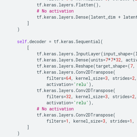
tf
.
keras
.
layers
.
Flatten
(),
# No activation
tf
.
keras
.
layers
.
Dense
(
latent_dim
+
laten
]
)
self
.
decoder
=
tf
.
keras
.
Sequential
(
[
tf
.
keras
.
layers
.
InputLayer
(
input_shape
=
(
tf
.
keras
.
layers
.
Dense
(
units
=
7
*
7
*
32
,
acti
tf
.
keras
.
layers
.
Reshape
(
target_shape
=
(
7
,
tf
.
keras
.
layers
.
Conv2DTranspose
(
filters
=
64
,
kernel_size
=
3
,
strides
=
2
,
activation
=
'relu'
),
tf
.
keras
.
layers
.
Conv2DTranspose
(
filters
=
32
,
kernel_size
=
3
,
strides
=
2
,
activation
=
'relu'
),
# No activation
tf
.
keras
.
layers
.
Conv2DTranspose
(
filters
=
1
,
kernel_size
=
3
,
strides
=
1
,
]
)