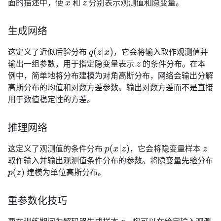
面的描述中，使
和
分别表示观测值和隐变量。
x
z
生成网络
q
(
z
|
x
)
这定义了近似后验分布
，它会将输入取作观测值并
输出一组参数，用于指定隐变量表示
的条件分布。在本
z
例中，简单地将分布建模为对角高斯分布，网络会输出分解
高斯分布的均值和对数方差参数。输出对数方差而不是直接
用于数值稳定性的方差。
推理网络
p
(
x
|
z
)
这定义了观测值的条件分布
，它会将隐变量样本
z
取作输入并输出观测值条件分布的参数。将隐变量先验分布
p
(
z
)
建模为单位高斯分布。
重参数化技巧