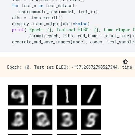
for
test_x
in
test_dataset
:
loss
(
compute_loss
(
model
,
test_x
))
elbo
=
-
loss
.
result
()
display
.
clear_output
(
wait
=
False
)
print
(
'Epoch: 
{}
, Test set ELBO: 
{}
, time elapse f
.
format
(
epoch
,
elbo
,
end_time
-
start_time
))
generate_and_save_images
(
model
,
epoch
,
test_sample