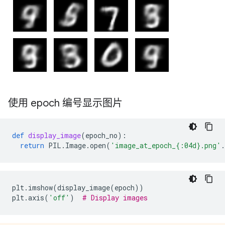
使用 epoch 编号显示图片
def
display_image
(
epoch_no
):
return
PIL
.
Image
.
open
(
'image_at_epoch_
{:04d}
.png'
.
plt
.
imshow
(
display_image
(
epoch
))
plt
.
axis
(
'off'
)
# Display images