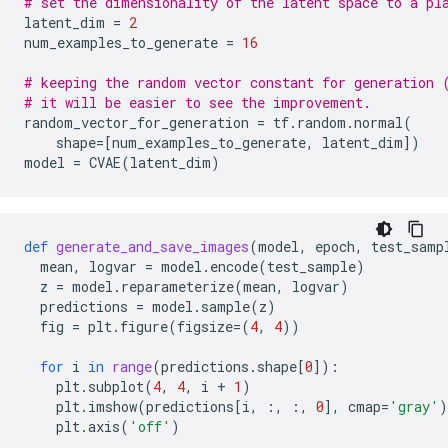
# set the dimensionality of the latent space to a pl
latent_dim
=
2
num_examples_to_generate
=
16
# keeping the random vector constant for generation 
# it will be easier to see the improvement.
random_vector_for_generation
=
tf
.
random
.
normal
(
shape
=
[
num_examples_to_generate
,
latent_dim
])
model
=
CVAE
(
latent_dim
)
def
generate_and_save_images
(
model
,
epoch
,
test_samp
mean
,
logvar
=
model
.
encode
(
test_sample
)
z
=
model
.
reparameterize
(
mean
,
logvar
)
predictions
=
model
.
sample
(
z
)
fig
=
plt
.
figure
(
figsize
=
(
4
,
4
))
for
i
in
range
(
predictions
.
shape
[
0
]):
plt
.
subplot
(
4
,
4
,
i
+
1
)
plt
.
imshow
(
predictions
[
i
,
:,
:,
0
],
cmap
=
'gray'
)
plt
.
axis
(
'off'
)