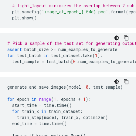
# tight_layout minimizes the overlap between 2 sub
plt
.
savefig
(
'image_at_epoch_
{:04d}
.png'
.
format
(
epo
plt
.
show
()
# Pick a sample of the test set for generating outpu
assert
batch_size
 >
=
num_examples_to_generate
for
test_batch
in
test_dataset
.
take
(
1
):
test_sample
=
test_batch
[
0
:
num_examples_to_generat
generate_and_save_images
(
model
,
0
,
test_sample
)
for
epoch
in
range
(
1
,
epochs
+
1
):
start_time
=
time
.
time
()
for
train_x
in
train_dataset
:
train_step
(
model
,
train_x
,
optimizer
)
end_time
=
time
.
time
()
loss
=
tf
.
keras
.
metrics
.
Mean
()