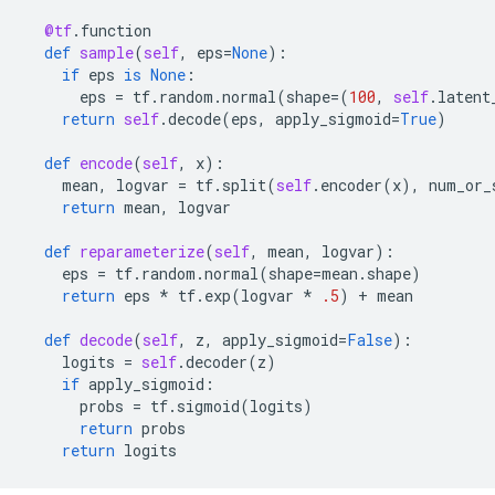
@tf
.
function
def
sample
(
self
,
eps
=
None
):
if
eps
is
None
:
eps
=
tf
.
random
.
normal
(
shape
=
(
100
,
self
.
latent
return
self
.
decode
(
eps
,
apply_sigmoid
=
True
)
def
encode
(
self
,
x
):
mean
,
logvar
=
tf
.
split
(
self
.
encoder
(
x
),
num_or_
return
mean
,
logvar
def
reparameterize
(
self
,
mean
,
logvar
):
eps
=
tf
.
random
.
normal
(
shape
=
mean
.
shape
)
return
eps
*
tf
.
exp
(
logvar
*
.5
)
+
mean
def
decode
(
self
,
z
,
apply_sigmoid
=
False
):
logits
=
self
.
decoder
(
z
)
if
apply_sigmoid
:
probs
=
tf
.
sigmoid
(
logits
)
return
probs
return
logits