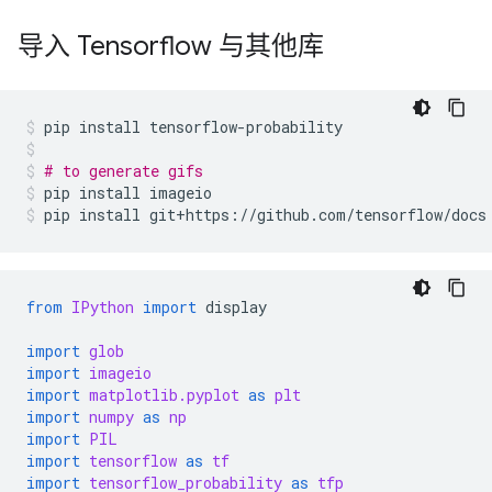
导入 Tensorflow 与其他库
pip
install
tensorflow-probability
# to generate gifs
pip
install
imageio
pip
install
git+https://github.com/tensorflow/docs
from
IPython
import
display
import
glob
import
imageio
import
matplotlib.pyplot
as
plt
import
numpy
as
np
import
PIL
import
tensorflow
as
tf
import
tensorflow_probability
as
tfp