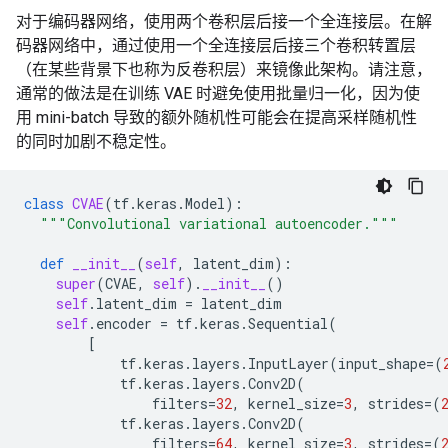
对于编码器网络，使用两个卷积层后接一个全连接层。在解
码器网络中，通过使用一个全连接层后接三个卷积转置层
（在某些背景下也称为反卷积层）来镜像此架构。请注意，
通常的做法是在训练 VAE 时避免使用批量归一化，因为使
用 mini-batch 导致的额外随机性可能会在提高采样随机性
的同时加剧不稳定性。
class
CVAE
(
tf
.
keras
.
Model
):
"""Convolutional variational autoencoder."""
def
__init__
(
self
,
latent_dim
):
super
(
CVAE
,
self
)
.
__init__
()
self
.
latent_dim
=
latent_dim
self
.
encoder
=
tf
.
keras
.
Sequential
(
[
tf
.
keras
.
layers
.
InputLayer
(
input_shape
=
(
tf
.
keras
.
layers
.
Conv2D
(
filters
=
32
,
kernel_size
=
3
,
strides
=
(
tf
.
keras
.
layers
.
Conv2D
(
filters
=
64
,
kernel_size
=
3
,
strides
=
(