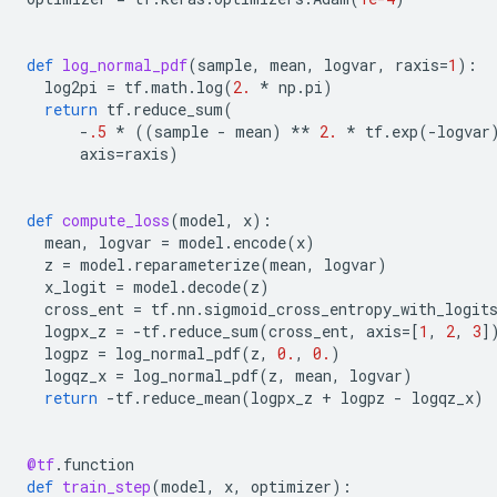
def
log_normal_pdf
(
sample
,
mean
,
logvar
,
raxis
=
1
):
log2pi
=
tf
.
math
.
log
(
2.
*
np
.
pi
)
return
tf
.
reduce_sum
(
-
.5
*
((
sample
-
mean
)
**
2.
*
tf
.
exp
(
-
logvar
axis
=
raxis
)
def
compute_loss
(
model
,
x
):
mean
,
logvar
=
model
.
encode
(
x
)
z
=
model
.
reparameterize
(
mean
,
logvar
)
x_logit
=
model
.
decode
(
z
)
cross_ent
=
tf
.
nn
.
sigmoid_cross_entropy_with_logit
logpx_z
=
-
tf
.
reduce_sum
(
cross_ent
,
axis
=
[
1
,
2
,
3
]
logpz
=
log_normal_pdf
(
z
,
0.
,
0.
)
logqz_x
=
log_normal_pdf
(
z
,
mean
,
logvar
)
return
-
tf
.
reduce_mean
(
logpx_z
+
logpz
-
logqz_x
)
@tf
.
function
def
train_step
(
model
,
x
,
optimizer
):