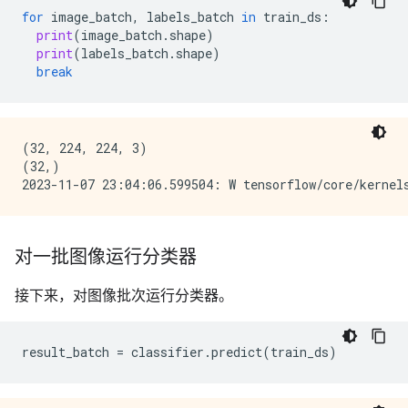
for
image_batch
,
labels_batch
in
train_ds
:
print
(
image_batch
.
shape
)
print
(
labels_batch
.
shape
)
break
(32, 224, 224, 3)

(32,)

对一批图像运行分类器
接下来，对图像批次运行分类器。
result_batch
=
classifier
.
predict
(
train_ds
)