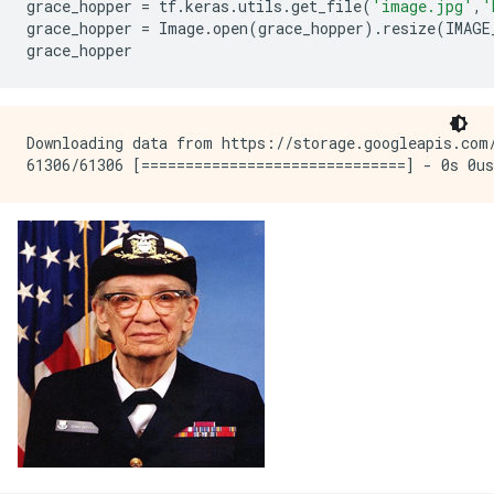
grace_hopper
=
tf
.
keras
.
utils
.
get_file
(
'image.jpg'
,
'
grace_hopper
=
Image
.
open
(
grace_hopper
)
.
resize
(
IMAGE
grace_hopper
Downloading data from https://storage.googleapis.com/