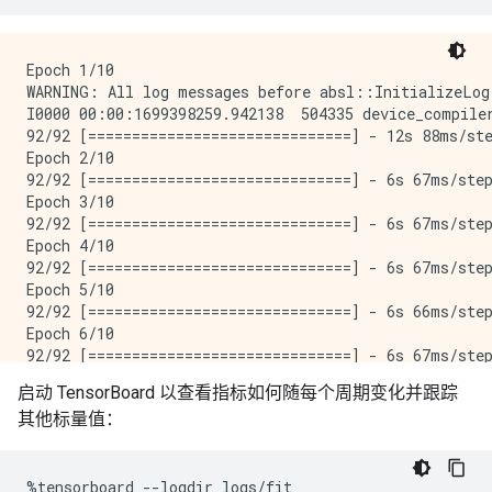
Epoch 1/10

WARNING: All log messages before absl::InitializeLog
I0000 00:00:1699398259.942138  504335 device_compile
92/92 [==============================] - 12s 88ms/ste
Epoch 2/10

92/92 [==============================] - 6s 67ms/step
Epoch 3/10

92/92 [==============================] - 6s 67ms/step
Epoch 4/10

92/92 [==============================] - 6s 67ms/step
Epoch 5/10

92/92 [==============================] - 6s 66ms/step
Epoch 6/10

92/92 [==============================] - 6s 67ms/step
Epoch 7/10

启动 TensorBoard 以查看指标如何随每个周期变化并跟踪
92/92 [==============================] - 6s 67ms/step
其他标量值：
Epoch 8/10

92/92 [==============================] - 6s 66ms/step
Epoch 9/10

92/92 [==============================] - 6s 67ms/step
%
tensorboard
--
logdir
logs
/
fit