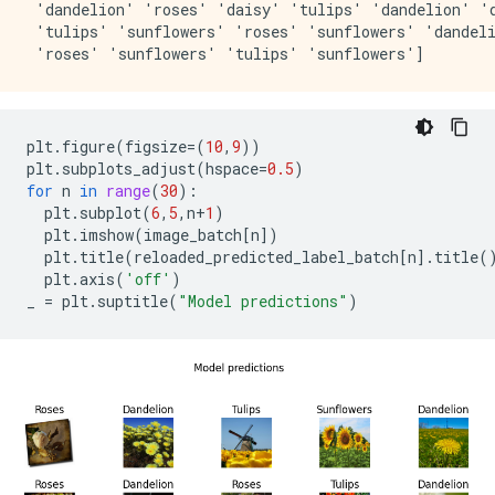
 'dandelion' 'roses' 'daisy' 'tulips' 'dandelion' 'd
 'tulips' 'sunflowers' 'roses' 'sunflowers' 'dandeli
plt
.
figure
(
figsize
=
(
10
,
9
))
plt
.
subplots_adjust
(
hspace
=
0.5
)
for
n
in
range
(
30
):
plt
.
subplot
(
6
,
5
,
n
+
1
)
plt
.
imshow
(
image_batch
[
n
])
plt
.
title
(
reloaded_predicted_label_batch
[
n
]
.
title
(
plt
.
axis
(
'off'
)
_
=
plt
.
suptitle
(
"Model predictions"
)