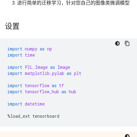
进行简单的迁移学习，针对您自己的图像类微调模型
设置
import
numpy
as
np
import
time
import
PIL.Image
as
Image
import
matplotlib.pylab
as
plt
import
tensorflow
as
tf
import
tensorflow_hub
as
hub
import
datetime
%
load_ext
tensorboard