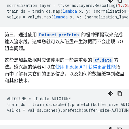
normalization_layer
=
tf
.
keras
.
layers
.
Rescaling
(
1.
/
2
train_ds
=
train_ds
.
map
(
lambda
x
,
y
:
(
normalization_
val_ds
=
val_ds
.
map
(
lambda
x
,
y
:
(
normalization_laye
第三，通过使用
Dataset.prefetch
的缓冲预提取来完成
输入流水线，这样您就可以从磁盘产生数据而不会出现 I/O
阻塞问题。
这些是加载数据时应该使用的一些最重要的
tf.data
方
法。感兴趣的读者可以在
使用 tf.data API 获得更高性能
指
南中了解有关它们的更多信息，以及如何将数据缓存到磁盘
和其他技术。
AUTOTUNE
=
tf
.
data
.
AUTOTUNE
train_ds
=
train_ds
.
cache
()
.
prefetch
(
buffer_size
=
AUT
val_ds
=
val_ds
.
cache
()
.
prefetch
(
buffer_size
=
AUTOTUN