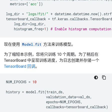
metrics
=
[
'acc'
])
log_dir
=
"logs/fit/"
+
datetime
.
datetime
.
now
()
.
strf
tensorboard_callback
=
tf
.
keras
.
callbacks
.
TensorBoar
log_dir
=
log_dir
,
histogram_freq
=
1
)
# Enable histogram computation
现在使用
Model.fit
方法来训练模型。
为了缩短本示例，您将只训练 10 个周期。为了稍后在
TensorBoard 中呈现训练进度，为日志创建并存储一个
TensorBoard 回调
。
NUM_EPOCHS
=
10
history
=
model
.
fit
(
train_ds
,
validation_data
=
val_ds
,
epochs
=
NUM_EPOCHS
,
callbacks
=
tensorboard_callback
)