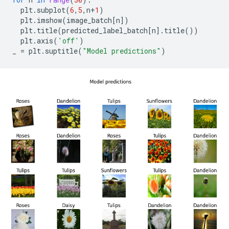
plt
.
subplot
(
6
,
5
,
n
+
1
)
plt
.
imshow
(
image_batch
[
n
])
plt
.
title
(
predicted_label_batch
[
n
]
.
title
())
plt
.
axis
(
'off'
)
_
=
plt
.
suptitle
(
"Model predictions"
)