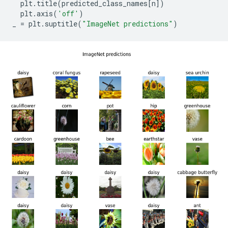
plt
.
title
(
predicted_class_names
[
n
])
plt
.
axis
(
'off'
)
_
=
plt
.
suptitle
(
"ImageNet predictions"
)