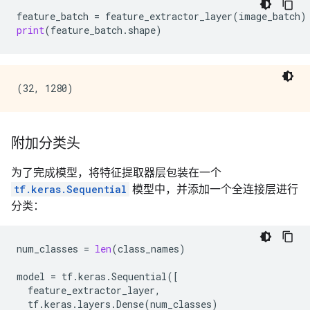
feature_batch
=
feature_extractor_layer
(
image_batch
)
print
(
feature_batch
.
shape
)
附加分类头
为了完成模型，将特征提取器层包装在一个
tf.keras.Sequential
模型中，并添加一个全连接层进行
分类：
num_classes
=
len
(
class_names
)
model
=
tf
.
keras
.
Sequential
([
feature_extractor_layer
,
tf
.
keras
.
layers
.
Dense
(
num_classes
)