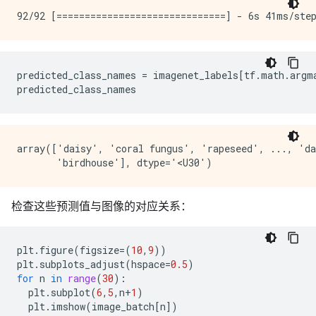
predicted_class_names
=
imagenet_labels
[
tf
.
math
.
argm
predicted_class_names
array(['daisy', 'coral fungus', 'rapeseed', ..., 'da
检查这些预测值与图像的对应关系：
plt
.
figure
(
figsize
=
(
10
,
9
))
plt
.
subplots_adjust
(
hspace
=
0.5
)
for
n
in
range
(
30
):
plt
.
subplot
(
6
,
5
,
n
+
1
)
plt
.
imshow
(
image_batch
[
n
])