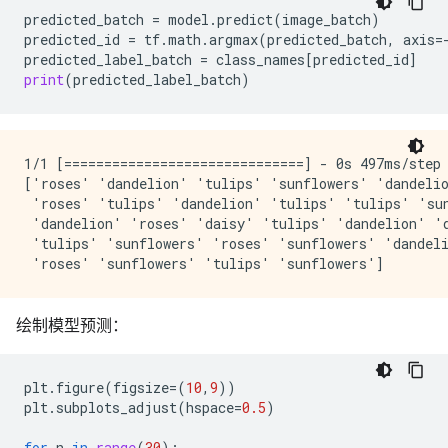
predicted_batch
=
model
.
predict
(
image_batch
)
predicted_id
=
tf
.
math
.
argmax
(
predicted_batch
,
axis
=
predicted_label_batch
=
class_names
[
predicted_id
]
print
(
predicted_label_batch
)
1/1 [==============================] - 0s 497ms/step

['roses' 'dandelion' 'tulips' 'sunflowers' 'dandelio
 'roses' 'tulips' 'dandelion' 'tulips' 'tulips' 'sun
 'dandelion' 'roses' 'daisy' 'tulips' 'dandelion' 'd
 'tulips' 'sunflowers' 'roses' 'sunflowers' 'dandeli
绘制模型预测：
plt
.
figure
(
figsize
=
(
10
,
9
))
plt
.
subplots_adjust
(
hspace
=
0.5
)
for
n
in
range
(
30
):