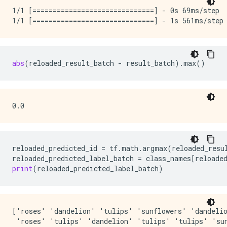
1/1 [==============================] - 0s 69ms/step

abs
(
reloaded_result_batch
-
result_batch
)
.
max
()
reloaded_predicted_id
=
tf
.
math
.
argmax
(
reloaded_resu
reloaded_predicted_label_batch
=
class_names
[
reloade
print
(
reloaded_predicted_label_batch
)
['roses' 'dandelion' 'tulips' 'sunflowers' 'dandelio
 'roses' 'tulips' 'dandelion' 'tulips' 'tulips' 'sun