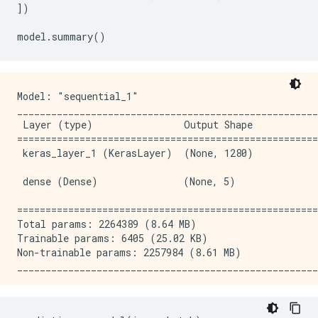
])
model
.
summary
()
Model: "sequential_1"

_____________________________________________________
 Layer (type)                Output Shape            
=====================================================
 keras_layer_1 (KerasLayer)  (None, 1280)            
 dense (Dense)               (None, 5)               
=====================================================
Total params: 2264389 (8.64 MB)

Trainable params: 6405 (25.02 KB)

Non-trainable params: 2257984 (8.61 MB)
