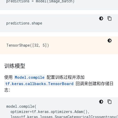
predictions
=
model
(
image_batch
)
predictions
.
shape
训练模型
使用
Model.compile
配置训练过程并添加
tf.keras.callbacks.TensorBoard
回调来创建和存储日
志：
model
.
compile
(
optimizer
=
tf
.
keras
.
optimizers
.
Adam
(),
loss
=
tf
.
keras
.
losses
.
SparseCategoricalCrossentropy