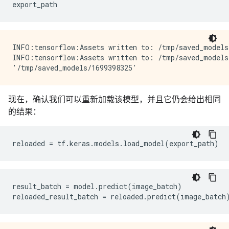
export_path
INFO:tensorflow:Assets written to: /tmp/saved_models/
INFO:tensorflow:Assets written to: /tmp/saved_models/
现在，确认我们可以重新加载该模型，并且它仍会给出相同
的结果：
reloaded
=
tf
.
keras
.
models
.
load_model
(
export_path
)
result_batch
=
model
.
predict
(
image_batch
)
reloaded_result_batch
=
reloaded
.
predict
(
image_batch