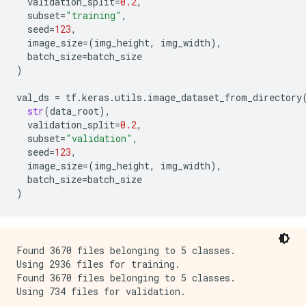
validation_split
=
0.2
,
subset
=
"training"
,
seed
=
123
,
image_size
=
(
img_height
,
img_width
),
batch_size
=
batch_size
)
val_ds
=
tf
.
keras
.
utils
.
image_dataset_from_directory
str
(
data_root
),
validation_split
=
0.2
,
subset
=
"validation"
,
seed
=
123
,
image_size
=
(
img_height
,
img_width
),
batch_size
=
batch_size
)
Found 3670 files belonging to 5 classes.

Using 2936 files for training.

Found 3670 files belonging to 5 classes.
