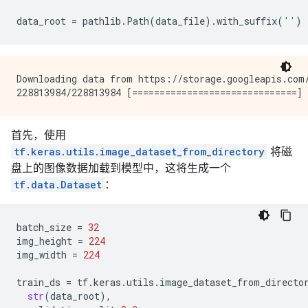
data_root
=
pathlib
.
Path
(
data_file
)
.
with_suffix
(
''
)
Downloading data from https://storage.googleapis.com/
首先，使用
tf.keras.utils.image_dataset_from_directory
将磁
盘上的图像数据加载到模型中，这将生成一个
tf.data.Dataset
：
batch_size
=
32
img_height
=
224
img_width
=
224
train_ds
=
tf
.
keras
.
utils
.
image_dataset_from_directo
str
(
data_root
),