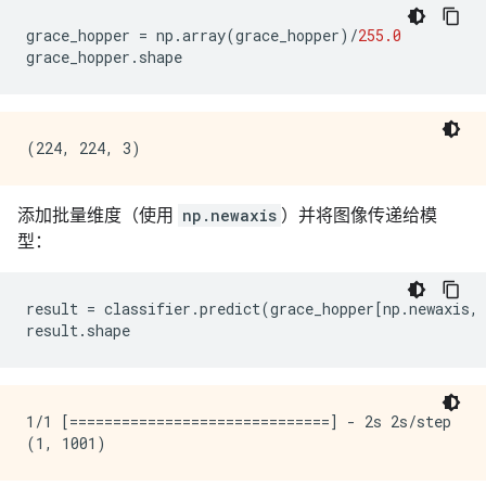
grace_hopper
=
np
.
array
(
grace_hopper
)
/
255.0
grace_hopper
.
shape
添加批量维度（使用
np.newaxis
）并将图像传递给模
型：
result
=
classifier
.
predict
(
grace_hopper
[
np
.
newaxis
,
result
.
shape
1/1 [==============================] - 2s 2s/step
