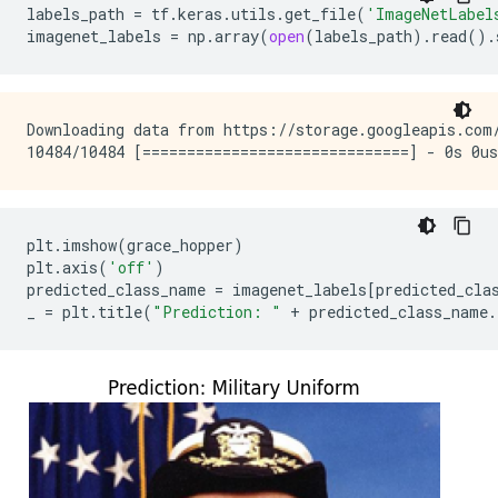
labels_path
=
tf
.
keras
.
utils
.
get_file
(
'ImageNetLabel
imagenet_labels
=
np
.
array
(
open
(
labels_path
)
.
read
()
.
Downloading data from https://storage.googleapis.com/
plt
.
imshow
(
grace_hopper
)
plt
.
axis
(
'off'
)
predicted_class_name
=
imagenet_labels
[
predicted_cla
_
=
plt
.
title
(
"Prediction: "
+
predicted_class_name
.