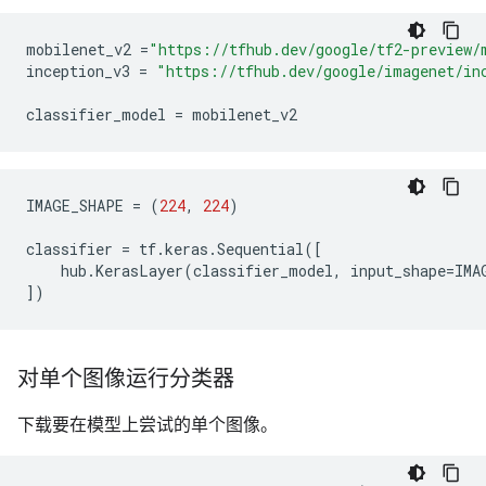
mobilenet_v2
=
"https://tfhub.dev/google/tf2-preview/
inception_v3
=
"https://tfhub.dev/google/imagenet/in
classifier_model
=
mobilenet_v2
IMAGE_SHAPE
=
(
224
,
224
)
classifier
=
tf
.
keras
.
Sequential
([
hub
.
KerasLayer
(
classifier_model
,
input_shape
=
IMA
])
对单个图像运行分类器
下载要在模型上尝试的单个图像。