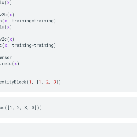
lu
(
x
)

v2b
(
x
)

b
(
x
, 
training
=
training
)

lu
(
x
)

v2c
(
x
)

c
(
x
, 
training
=
training
)

ensor
.
relu
(
x
)

entityBlock
(
1
, [
1
, 
2
, 
3