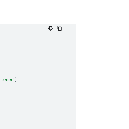
'same'
)
