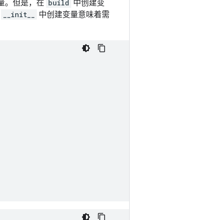
量。但是，在
build
中创建变
在
__init__
中创建变量意味着需