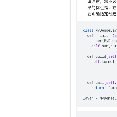
请注意，您不
量的优点是，它
要明确指定创建
class
MyDenseLay
def
__init__
(
s
super
(
MyDens
self
.
num_out
def
build
(
self
self
.
kernel
 
def
call
(
self
,
return
tf
.
ma
layer
 = 
MyDenseL