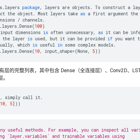
s
.
layers
package
,
layers
are
objects
.
To
construct
a
la
ct
the
object
.
Most
layers
take
as
a
first
argument
the
nsions
/
channels
.
.
layers
.
Dense
(
100
)
input
dimensions
is
often
unnecessary
,
as
it
can
be
inf
the
layer
is
used
,
but
it
can
be
provided
if
you
want
t
ually
,
which
is
useful
in
some
complex
models
.
.
layers
.
Dense
(
10
,
input_shape
=(
None
,
5
))
层的完整列表，其中包含 Dense（全连接层）、Conv2D、LSTM、Bat
种层。
,
simply
call
it
.
10
,
5
]))
ny useful methods. For example, you can inspect all var
ng `layer.variables` and trainable variables using