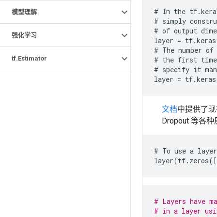
#
In
the
tf
.
kera
模型理解
#
simply
constru
#
of
output
dime
强化学习
layer
=
tf
.
keras
#
The
number
of
tf
.
Estimator
#
the
first
time
#
specify
it
man
layer
=
tf
.
keras
文档
中提供了现有
Dropout 等各
#
To
use
a
layer
layer
(
tf
.
zeros
([
# Layers have ma
# in a layer usi