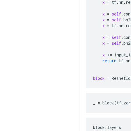
x
 = 
tf
.
nn
.
re
x
 = 
self
.
con
x
 = 
self
.
bn2
x
 = 
tf
.
nn
.
re
x
 = 
self
.
con
x
 = 
self
.
bn2
x
 += 
input_t
return
tf
.
nn
block
 = 
ResnetId