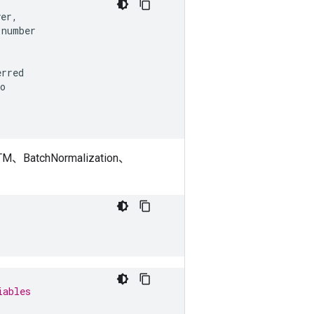
yer
,
number
erred
o
chNormalization、
iables