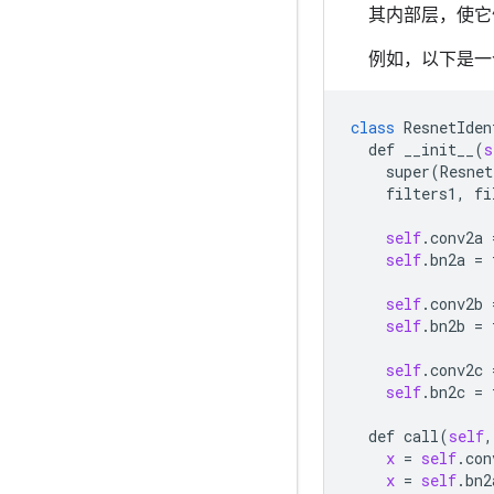
其内部层，使它
例如，以下是一个 
class
ResnetIden
def
__init__
(
s
super
(
Resnet
filters1
, 
fi
self
.
conv2a
 
self
.
bn2a
 = 
self
.
conv2b
 
self
.
bn2b
 = 
self
.
conv2c
 
self
.
bn2c
 = 
def
call
(
self
,
x
 = 
self
.
con
x
 = 
self
.
bn2