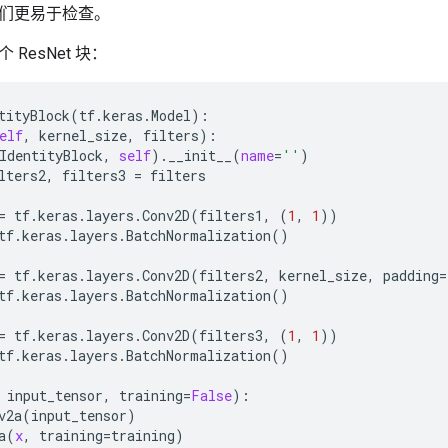
们更易于检查。
ResNet 块：
tityBlock
(
tf
.
keras
.
Model
):

elf
, 
kernel_size
, 
filters
):

IdentityBlock
, 
self
).
__init__
(
name
=
''
)

lters2
, 
filters3
 = 
filters
= 
tf
.
keras
.
layers
.
Conv2D
(
filters1
, (
1
, 
1
))

tf
.
keras
.
layers
.
BatchNormalization
()

= 
tf
.
keras
.
layers
.
Conv2D
(
filters2
, 
kernel_size
, 
padding
=
tf
.
keras
.
layers
.
BatchNormalization
()

= 
tf
.
keras
.
layers
.
Conv2D
(
filters3
, (
1
, 
1
))

tf
.
keras
.
layers
.
BatchNormalization
()

 
input_tensor
, 
training
=
False
):

v2a
(
input_tensor
)

a
(
x
, 
training
=
training
)
