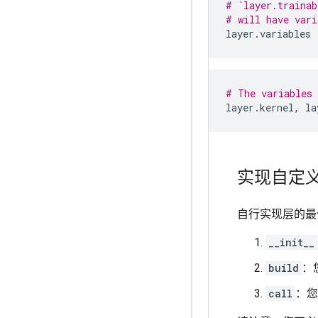
# `layer.trainab
# will have vari
layer
.
variables
# The variables 
layer
.
kernel
,
la
实现自定
自行实现层的最佳方
__init__
build
：
call
：您