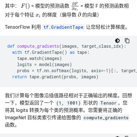
∂
F
∂
x
i
F
(
)
其中：
= 模型的预测函数
= 模型 F 的预测函数相
∂
对于每个特征
的梯度（偏导数
的向量）
x
i
TensorFlow 利用
tf.GradientTape
让您轻松计算梯度。
def
compute_gradients
(
images
,
target_class_idx
):
with
tf
.
GradientTape
()
as
tape
:
tape
.
watch
(
images
)
logits
=
model
(
images
)
probs
=
tf
.
nn
.
softmax
(
logits
,
axis
=-
1
)[:,
target
return
tape
.
gradient
(
probs
,
images
)
我们计算每个图像沿插值路径相对于正确输出的梯度。回想
一下，模型返回了一个
(1, 1001)
形状的
Tensor
，您
将其 logits 转换为每个类的预测概率。您需要将正确的
ImageNet 目标类索引传递给图像的
compute_gradients
函数。