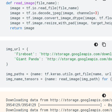
def
read_image
(
file_name
):
image
=
tf
.
io
.
read_file
(
file_name
)
image
=
tf
.
io
.
decode_jpeg
(
image
,
channels
=
3
)
image
=
tf
.
image
.
convert_image_dtype
(
image
,
tf
.
flo
image
=
tf
.
image
.
resize_with_pad
(
image
,
target_hei
return
image
img_url
=
{
'Fireboat'
:
'http://storage.googleapis.com/downl
'Giant Panda'
:
'http://storage.googleapis.com/d
}
img_paths
=
{
name
:
tf
.
keras
.
utils
.
get_file
(
name
,
url
img_name_tensors
=
{
name
:
read_image
(
img_path
)
for
Downloading data from http://storage.googleapis.com/d
3954129/3954129 [==============================] - 0s
Downloading data from http://storage.googleapis.com/d