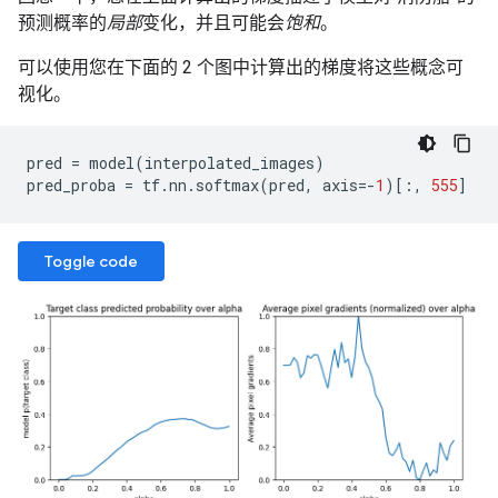
预测概率的
局部
变化，并且可能会
饱和
。
可以使用您在下面的 2 个图中计算出的梯度将这些概念可
视化。
pred
=
model
(
interpolated_images
)
pred_proba
=
tf
.
nn
.
softmax
(
pred
,
axis
=-
1
)[:,
555
]
Toggle code