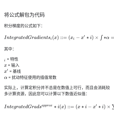
将公式解包为代码
积分梯度的公式如下：
I
n
t
e
g
r
a
t
e
d
G
r
a
d
i
e
n
t
s
i
(
x
)
::=
(
x
i
−
x
′
∗
i
)
×
∫
∗
α
=
0
1
∂
F
(
x
′
+
α
×
(
x
−
x
′
)
)
∂
x
i
d
其中：
= 特性
i
= 输入
x
x
′
= 基线
= 扰动特征使用的插值常数
α
实际上，计算定积分并不总是在数值上可行，而且会消耗较
多计算资源，因此您可以计算以下数值近似值：
I
n
t
e
g
r
a
t
e
d
G
r
a
d
s
a
p
p
r
o
x
∗
i
(
x
)
::=
(
x
∗
i
−
x
′
∗
i
)
×
∑
∗
k
=
1
m
∂
F
(
x
′
+
k
m
×
(