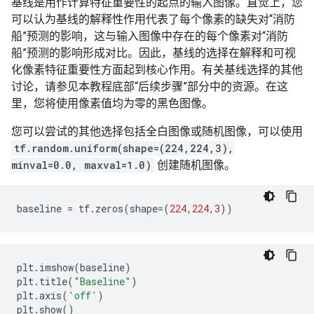
基线是用作计算特征重要性的起点的输入图像。直觉上，您
可以认为基线的解释性作用代表了每个像素的缺失对“消防
船”预测的影响，这与输入图像中存在的每个像素对“消防
船”预测的影响形成对比。因此，基线的选择在解释和可视
化像素特征重要性方面起到核心作用。有关基线选择的其他
讨论，请参见本教程底部“后续步骤”部分中的资源。在这
里，您将使用像素值均为零的黑色图像。
您可以尝试的其他选择包括全白图像或随机图像，可以使用
tf.random.uniform(shape=(224,224,3),
minval=0.0, maxval=1.0)
创建随机图像。
baseline
=
tf
.
zeros
(
shape
=
(
224
,
224
,
3
))
plt
.
imshow
(
baseline
)
plt
.
title
(
"Baseline"
)
plt
.
axis
(
'off'
)
plt
.
show
()