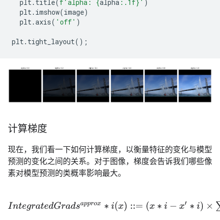
plt
.
title
(
f
'alpha: 
{
alpha
:
.1f
}
'
)
plt
.
imshow
(
image
)
plt
.
axis
(
'off'
)
plt
.
tight_layout
();
计算梯度
现在，我们看一下如何计算梯度，以衡量特征的变化与模型
预测的变化之间的关系。对于图像，梯度会告诉我们哪些像
素对模型预测的类概率影响最大。
I
n
t
e
g
r
a
t
e
d
G
r
a
d
s
a
p
p
r
o
x
∗
i
(
x
)
::=
(
x
∗
i
−
x
′
∗
i
)
×
∑
∗
k
=
1
m
∂
F
(
interpo