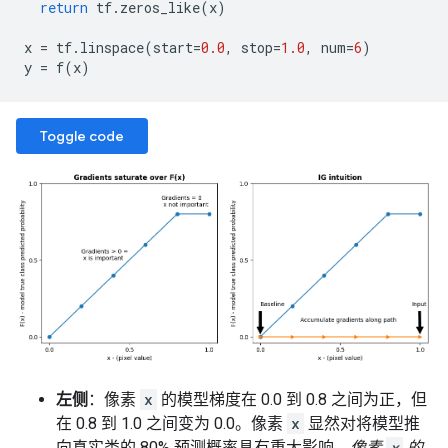
return
tf
.
zeros_like
(
x
)
x
=
tf
.
linspace
(
start
=
0.0
,
stop
=
1.0
,
num
=
6
)
y
=
f
(
x
)
Toggle code
左侧
：像素
x
的模型梯度在 0.0 到 0.8 之间为正，但
在 0.8 到 1.0 之间变为 0.0。像素
x
显然对将模型推
向真实类的 80% 预测概率具有重大影响。
像素
x
的