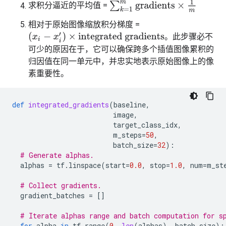
∑
k
=
1
m
gradients
×
1
m
求积分逼近的平均值 =
相对于原始图像缩放积分梯度 =
(
x
i
−
x
i
′
)
×
integrated gradients
。此步骤必不
可少的原因在于，它可以确保跨多个插值图像累积的
归因值在同一单元中，并忠实地表示原始图像上的像
素重要性。
def
integrated_gradients
(
baseline
,
image
,
target_class_idx
,
m_steps
=
50
,
batch_size
=
32
):
# Generate alphas.
alphas
=
tf
.
linspace
(
start
=
0.0
,
stop
=
1.0
,
num
=
m_st
# Collect gradients.    
gradient_batches
=
[]
# Iterate alphas range and batch computation for s
for
alpha
in
tf
.
range
(
0
,
len
(
alphas
),
batch_size
):