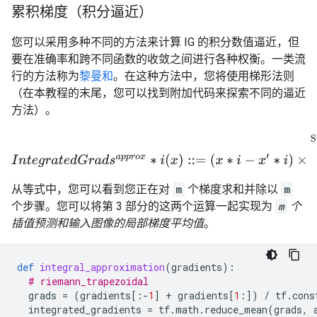
累积梯度（积分逼近）
您可以采用多种不同的方法来计算 IG 的积分数值逼近，但
要在准确率和跨不同函数的收敛之间进行各种权衡。一类流
行的方法称为
黎曼和
。在这种方法中，您将使用梯形法则
（在本教程的末尾，您可以找到附加代码来探索不同的逼近
方法）。
I
n
t
e
g
r
a
t
e
d
G
r
a
d
s
a
p
p
r
o
x
∗
i
(
x
)
::=
(
x
∗
i
−
x
′
∗
i
)
×
∑
∗
k
=
1
m
⏞
Sum m loc
从等式中，您可以看到您正在对
m
个梯度求和并除以
m
个步骤。您可以将第 3 部分的这两个运算一起实现为
m
个
插值预测和输入图像的局部梯度平均值
。
def
integral_approximation
(
gradients
):
# riemann_trapezoidal
grads
=
(
gradients
[:
-
1
]
+
gradients
[
1
:])
/
tf
.
cons
integrated_gradients
=
tf
.
math
.
reduce_mean
(
grads
,