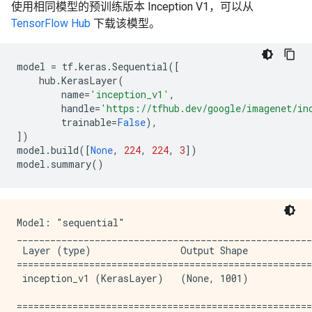
使用相同模型的预训练版本 Inception V1，可以从
TensorFlow Hub
下载该模型。
model
=
tf
.
keras
.
Sequential
([
hub
.
KerasLayer
(
name
=
'inception_v1'
,
handle
=
'https://tfhub.dev/google/imagenet/in
trainable
=
False
),
])
model
.
build
([
None
,
224
,
224
,
3
])
model
.
summary
()
Model: "sequential"

_____________________________________________________
 Layer (type)                Output Shape            
=====================================================
 inception_v1 (KerasLayer)   (None, 1001)            
=====================================================