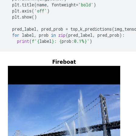
plt
.
title
(
name
,
fontweight
=
'bold'
)
plt
.
axis
(
'off'
)
plt
.
show
()
pred_label
,
pred_prob
=
top_k_predictions
(
img_tens
for
label
,
prob
in
zip
(
pred_label
,
pred_prob
):
print
(
f
'
{
label
}
: 
{
prob
:
0.1%
}
'
)