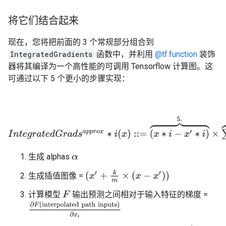
将它们结合起来
现在，您将把前面的 3 个常规部分组合到
IntegratedGradients
函数中，并利用
@tf.function
装饰
器将其编译为一个高性能的可调用 Tensorflow 计算图。这
可通过以下 5 个更小的步骤实现：
I
n
t
e
g
r
a
t
e
d
G
r
a
d
s
a
p
p
r
o
x
∗
i
(
x
)
::=
(
x
∗
i
−
x
′
∗
i
)
⏞
5.
×
∑
∗
k
=
1
m
⏞
4.
∂
F
(
x
′
生成 alphas
α
(
x
′
+
k
m
×
(
x
−
x
′
)
)
生成插值图像 =
计算模型
输出预测之间相对于输入特征的梯度 =
F
∂
F
(
interpolated path inputs
)
∂
x
i