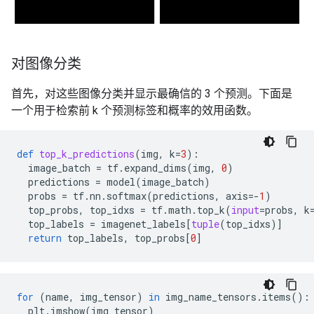
对图像分类
首先，对这些图像分类并显示最确信的 3 个预测。下面是
一个用于检索前 k 个预测标签和概率的效用函数。
def
top_k_predictions
(
img
,
k
=
3
):
image_batch
=
tf
.
expand_dims
(
img
,
0
)
predictions
=
model
(
image_batch
)
probs
=
tf
.
nn
.
softmax
(
predictions
,
axis
=-
1
)
top_probs
,
top_idxs
=
tf
.
math
.
top_k
(
input
=
probs
,
k
top_labels
=
imagenet_labels
[
tuple
(
top_idxs
)]
return
top_labels
,
top_probs
[
0
]
for
(
name
,
img_tensor
)
in
img_name_tensors
.
items
():
plt
.
imshow
(
img_tensor
)