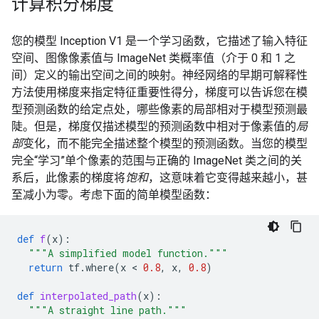
计算积分梯度
您的模型 Inception V1 是一个学习函数，它描述了输入特征
空间、图像像素值与 ImageNet 类概率值（介于 0 和 1 之
间）定义的输出空间之间的映射。神经网络的早期可解释性
方法使用梯度来指定特征重要性得分，梯度可以告诉您在模
型预测函数的给定点处，哪些像素的局部相对于模型预测最
陡。但是，梯度仅描述模型的预测函数中相对于像素值的
局
部
变化，而不能完全描述整个模型的预测函数。当您的模型
完全“学习”单个像素的范围与正确的 ImageNet 类之间的关
系后，此像素的梯度将
饱和
，这意味着它变得越来越小，甚
至减小为零。考虑下面的简单模型函数：
def
f
(
x
):
"""A simplified model function."""
return
tf
.
where
(
x
 < 
0.8
,
x
,
0.8
)
def
interpolated_path
(
x
):
"""A straight line path."""