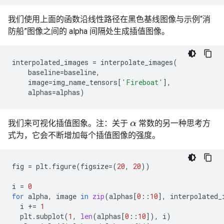
我们使用上面的函数沿线性路径在黑色基线图像与示例“消
防船”图像之间的 alpha 间隔处生成插值图像。
interpolated_images
=
interpolate_images
(
baseline
=
baseline
,
image
=
img_name_tensors
[
'Fireboat'
],
alphas
=
alphas
)
我们来可视化插值图象。注：关于
常数的另一种思考方
α
式为，它会不断增加每个插值图像的强度。
fig
=
plt
.
figure
(
figsize
=
(
20
,
20
))
i
=
0
for
alpha
,
image
in
zip
(
alphas
[
0
::
10
],
interpolated_
i
+=
1
plt
.
subplot
(
1
,
len
(
alphas
[
0
::
10
]),
i
)