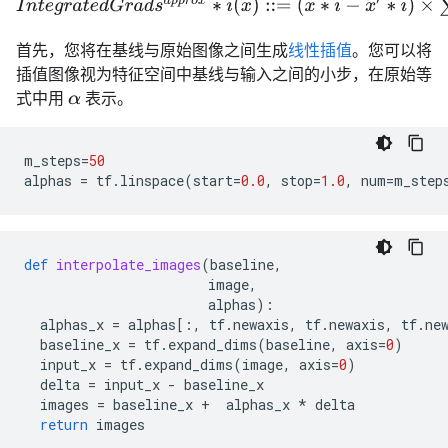
首先，您将在基线与原始图像之间生成
线性插值
。您可以将
插值图像视为特征空间中基线与输入之间的小步，在原始等
式中用
表示。
α
m_steps
=
50
alphas
=
tf
.
linspace
(
start
=
0.0
,
stop
=
1.0
,
num
=
m_step
def
interpolate_images
(
baseline
,
image
,
alphas
):
alphas_x
=
alphas
[:,
tf
.
newaxis
,
tf
.
newaxis
,
tf
.
ne
baseline_x
=
tf
.
expand_dims
(
baseline
,
axis
=
0
)
input_x
=
tf
.
expand_dims
(
image
,
axis
=
0
)
delta
=
input_x
-
baseline_x
images
=
baseline_x
+
alphas_x
*
delta
return
images