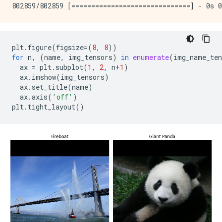
plt
.
figure
(
figsize
=
(
8
,
8
))
for
n
,
(
name
,
img_tensors
)
in
enumerate
(
img_name_ten
ax
=
plt
.
subplot
(
1
,
2
,
n
+
1
)
ax
.
imshow
(
img_tensors
)
ax
.
set_title
(
name
)
ax
.
axis
(
'off'
)
plt
.
tight_layout
()