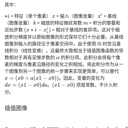
其中：
x
′
= 特征（单个像素）
= 输入（图像张量）
= 基线
∗
i
x
（图像张量）
= 缩放的特征微扰常数
= 积分的黎曼和
k
m
(
x
∗
i
−
x
i
′
)
近似步数
= 相对于基线的差异项。这对于缩
放积分梯度并以原始图像的形式保存它们十分必要。从基线
图像到输入的路径位于像素空间中。由于使用 IG 时您沿直
线积分（线性变换），这最终大致相当于插值图像函数的导
数相对于具有足够步数的
的积分项。此积分会将每个像
α
素的梯度与像素沿路径的变化之积相加。将此积分作为从一
个图像到另一个图像的统一步骤来实现更简单，可以替代
x
=
(
x
0
+
a
(
x
1
−
x
0
)
)
。因此，变量的变化为
d
x
=
(
x
1
−
x
0
)
d
a
(
x
1
−
x
0
)
。
项是常数，不计入积
分。
插值图像
I
n
t
e
g
r
a
t
e
d
G
r
a
d
s
a
p
p
r
o
x
∗
i
(
x
)
::=
(
x
∗
i
−
x
′
∗
i
)
×
∑
∗
k
=
1
m
∂
F
(
x
′
+
k
m
×
(