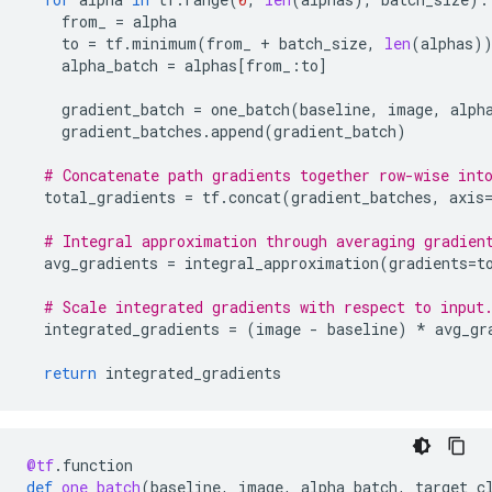
from_
=
alpha
to
=
tf
.
minimum
(
from_
+
batch_size
,
len
(
alphas
)
alpha_batch
=
alphas
[
from_
:
to
]
gradient_batch
=
one_batch
(
baseline
,
image
,
alph
gradient_batches
.
append
(
gradient_batch
)
# Concatenate path gradients together row-wise int
total_gradients
=
tf
.
concat
(
gradient_batches
,
axis
# Integral approximation through averaging gradien
avg_gradients
=
integral_approximation
(
gradients
=
t
# Scale integrated gradients with respect to input
integrated_gradients
=
(
image
-
baseline
)
*
avg_gr
return
integrated_gradients
@tf
.
function
def
one_batch
(
baseline
,
image
,
alpha_batch
,
target_c