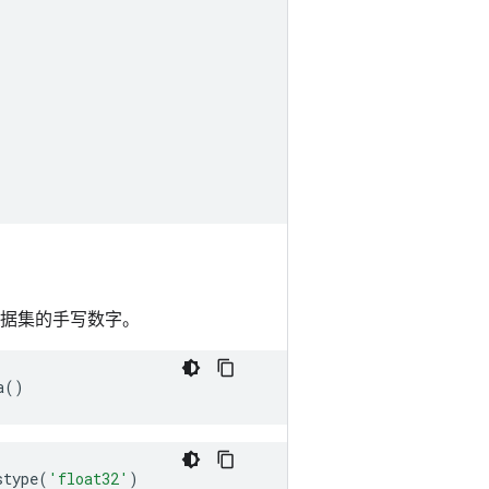
 数据集的手写数字。
a
()
stype
(
'float32'
)