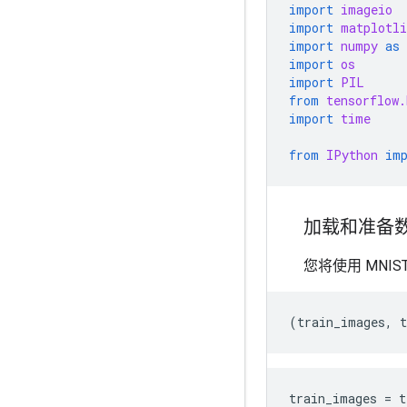
import
imageio
import
matplotli
import
numpy
as
import
os
import
PIL
from
tensorflow.
import
time
from
IPython
im
加载和准备
您将使用 MNI
(
train_images
,
t
train_images
=
t