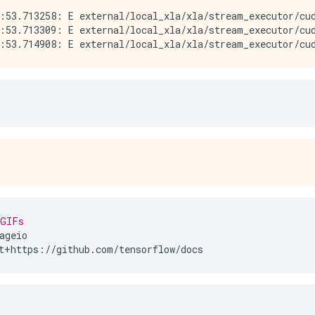
:53.713258: E external/local_xla/xla/stream_executor/cud
:53.713309: E external/local_xla/xla/stream_executor/cud
 GIFs
ageio
t+https://github.com/tensorflow/docs