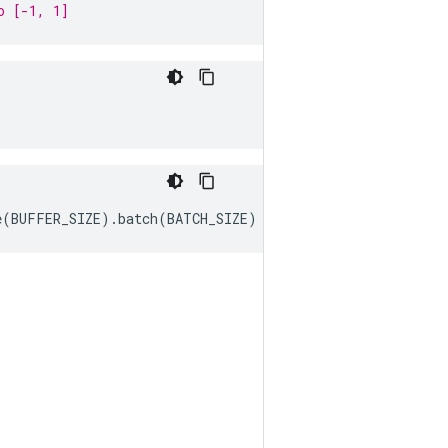
o [-1, 1]
e
(
BUFFER_SIZE
)
.
batch
(
BATCH_SIZE
)