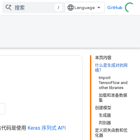
/
GitHub
本页内容
什么是生成对抗网
络？
Import
TensorFlow and
other libraries
加载和准备数据
集
创建模型
本
生成器
判别器
。该代码是使用
Keras 序列式 API
定义损失函数和优
化器