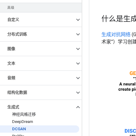
高级
什么是生
自定义
生成对抗网络
(
分布式训练
术家”）学习创
图像
文本
音频
结构化数据
生成式
神经风格迁移
Deep
Dream
DCGAN