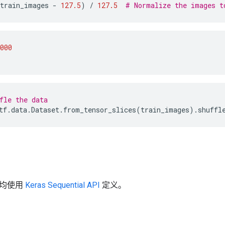
train_images
-
127.5
)
/
127.5
# Normalize the images t
000
fle the data
tf
.
data
.
Dataset
.
from_tensor_slices
(
train_images
)
.
shuffl
器均使用
Keras Sequential API
定义。