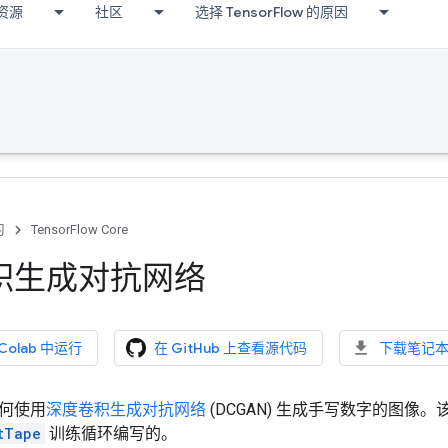
资源
社区
选择 TensorFlow 的原因
习
TensorFlow Core
积生成对抗网络
 Colab 中运行
在 GitHub 上查看源代码
下载笔记
何使用
深度卷积生成对抗网络
(DCGAN) 生成手写数字的图像
tTape
训练循环编写的。