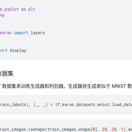
b.pyplot
as
plt
np
keras
import
layers
port
display
数据集
ST 数据集来训练生成器和判别器。生成器将生成类似于 MNIST
rain_labels
),
(
_
,
_
)
=
tf
.
keras
.
datasets
.
mnist
.
load_dat
rain_images
.
reshape
(
train_images
.
shape
[
0
],
28
,
28
,
1
)
.
a