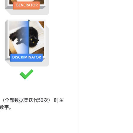
h （全部数据集迭代50次） 时
生
数字。