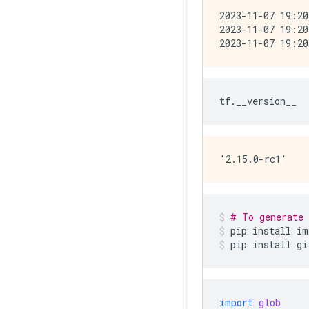
2023-11-07 19:20
2023-11-07 19:20
tf
.
__version__
# To generate
pip
install
im
pip
install
gi
import
glob