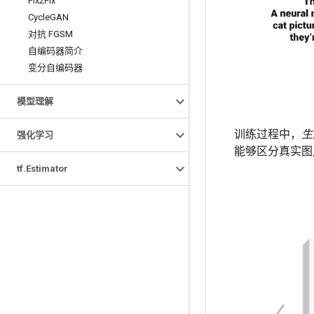
Pix2Pix
Cycle
GAN
对抗 FGSM
自编码器简介
变分自编码器
模型理解
训练过程中，
生
强化学习
能够区分真实图
tf
.
Estimator