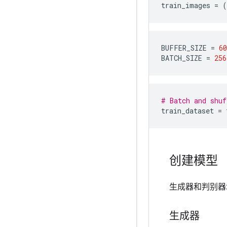
train_images
=
(
BUFFER_SIZE
=
60
BATCH_SIZE
=
256
# Batch and shuf
train_dataset
=
创建模型
生成器和判别
生成器