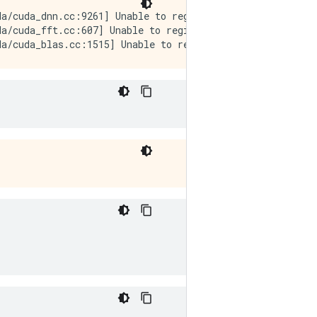
a/cuda_dnn.cc:9261] Unable to register cuDNN factory: At
a/cuda_fft.cc:607] Unable to register cuFFT factory: At