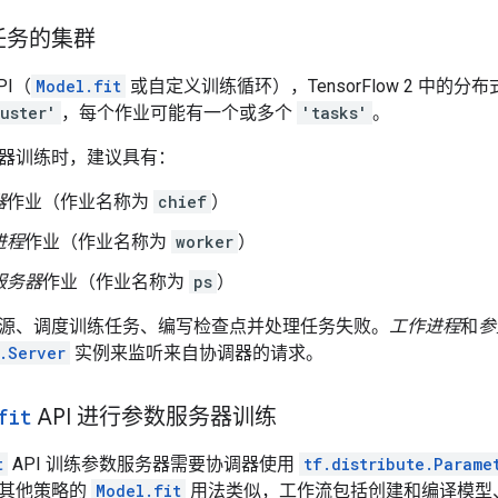
任务的集群
PI（
Model.fit
或自定义训练循环），TensorFlow 2 中的
uster'
，每个作业可能有一个或多个
'tasks'
。
器训练时，建议具有：
器
作业（作业名称为
chief
）
进程
作业（作业名称为
worker
）
服务器
作业（作业名称为
ps
）
源、调度训练任务、编写检查点并处理任务失败。
工作进程
和
参
.Server
实例来监听来自协调器的请求。
fit
API 进行参数服务器训练
t
API 训练参数服务器需要协调器使用
tf.distribute.Parame
有其他策略的
Model.fit
用法类似，工作流包括创建和编译模型