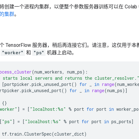
将创建一个进程内集群，以便整个参数服务器训练可以在 Cola
的集群
。
 TensorFlow 服务器，稍后再连接它们。请注意，这仅用
在
"worker"
和
"ps"
机器上启动。
ocess_cluster
(
num_workers
,
num_ps
):
 starts local servers and returns the cluster_resolver.
[
portpicker
.
pick_unused_port
()
for
_
in
range
(
num_work
rtpicker
.
pick_unused_port
()
for
_
in
range
(
num_ps
)]
{}
worker"
]
=
[
"localhost:
%s
"
%
port
for
port
in
worker_po
[
"ps"
]
=
[
"localhost:
%s
"
%
port
for
port
in
ps_ports
]
tf
.
train
.
ClusterSpec
(
cluster_dict
)