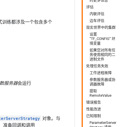
的更多信息
评估
内联评估
边车评估
分布式训练都涉及一个包含多个
现实世界中的集群
设置
"TF_CONFIG" 环
境变量
如果您对所有任
务使用相同的二
进制文件
处理任务失败
工作进程故障
参数服务器或协
数服务器
会运行
调器故障
提取
RemoteValue
错误报告
性能改进
已知限制
terServerStrategy
对象。与
ParameterServer
、准备回调和调用