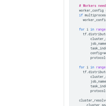
# Workers need
worker_config
if
multiproces
worker_confi
for
i
in
range
tf
.
distribut
cluster_
job_name
task_ind
config
=
w
protocol
for
i
in
range
tf
.
distribut
cluster_
job_name
task_ind
protocol
cluster_resolv
cluster_sp