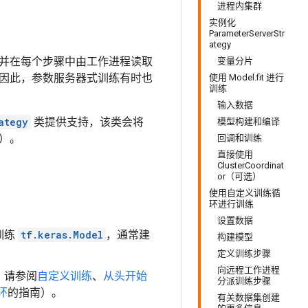
进程内集群
实例化
ParameterServerStr
ategy
并在每个步骤中由工作进程读取
变量分片
因此，参数服务器式训练有时也
使用 Model.fit 进行
训练
输入数据
ategy
类提供支持，该类会将
模型构建和编译
）。
回调和训练
直接使用
ClusterCoordinat
or（可选）
使用自定义训练循
环进行训练
设置数据
训练
tf.keras.Model
，通常建
构建模型
定义训练步骤
向远程工作进程
，请参阅
自定义训练
、
从头开始
分派训练步骤
循环
的指南）。
有关数据集创建