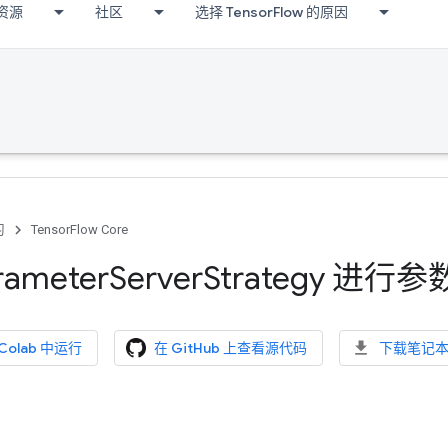
资源
社区
选择 TensorFlow 的原因
习
TensorFlow Core
ameter
Server
Strategy 进
 Colab 中运行
在 GitHub 上查看源代码
下载笔记