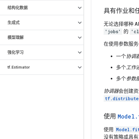
结构化数据
具有作业和
生成式
无论选择哪种 A
'jobs'
的
'cl
模型理解
在使用参数服务
强化学习
一个
协调
多个
工作
tf
.
Estimator
多个
参数
协调器
会创建资
tf.distribute
使用
Model
.
使用
Model.fi
没有策略或具