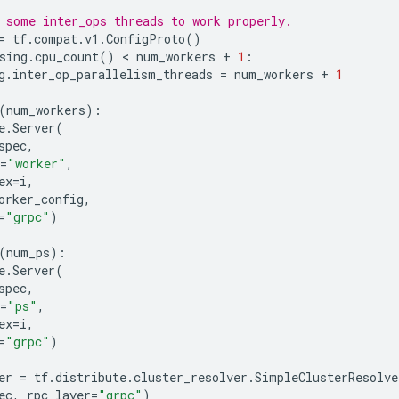
 some inter_ops threads to work properly.
=
tf
.
compat
.
v1
.
ConfigProto
()
sing
.
cpu_count
()
 < 
num_workers
+
1
:
g
.
inter_op_parallelism_threads
=
num_workers
+
1
(
num_workers
):
e
.
Server
(
spec
,
=
"worker"
,
ex
=
i
,
orker_config
,
=
"grpc"
)
(
num_ps
):
e
.
Server
(
spec
,
=
"ps"
,
ex
=
i
,
=
"grpc"
)
er
=
tf
.
distribute
.
cluster_resolver
.
SimpleClusterResolve
ec
,
rpc_layer
=
"grpc"
)