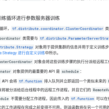
训练循环进行参数服务器训练
循环，
tf.distribute.coordinator.ClusterCoordinator
类
oordinator
类需要与
tf.distribute.ParameterServerStra
stribute.Strategy
对象用于提供集群的信息并用于定义训练步
ibute.Strategy 进行自定义训练
中所示。
usterCoordinator
对象会将这些训练步骤的执行分派给远程工
inator
对象提供的最重要的 API 是
schedule
：
API 会将
tf.function
排入队列并立即返回一个类似未来的
数将被分派给后台线程中的远程工作进程，并且它们的
RemoteV
edule
不需要分配工作进程，因此传入的
tf.function
可以在
它的工作进程在完成之前变得不可用，则该函数将在另一个可用