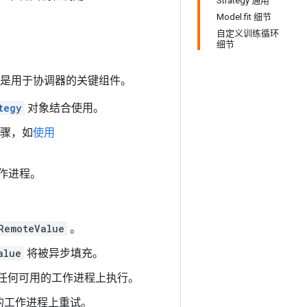
Strategy 通用
Model.fit 细节
自定义训练循环
细节
是用于协调器的关键组件。
tegy
对象结合使用。
骤，如
使用
作进程。
RemoteValue
。
alue
将被异步填充。
任何可用的工作进程上执行。
的工作进程上重试。