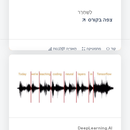
לְשַׁחְרֵר
צפה בקורס
קוד
מתמטיקה
תֵאוֹרִיָה
לִבנוֹת
DeepLearning.AI