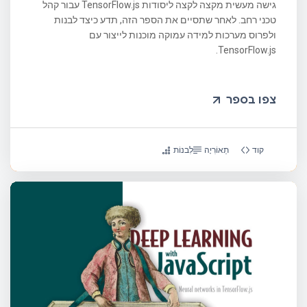
גישה מעשית מקצה לקצה ליסודות TensorFlow.js עבור קהל
טכני רחב. לאחר שתסיים את הספר הזה, תדע כיצד לבנות
ולפרוס מערכות למידה עמוקה מוכנות לייצור עם
TensorFlow.js.
צפו בספר
קוד
תֵאוֹרִיָה
לִבנוֹת