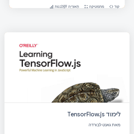
קוד
מתמטיקה
תֵאוֹרִיָה
לִבנוֹת
לימוד TensorFlow.js
מאת גאנט לבורדה