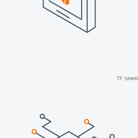
משאבי TF