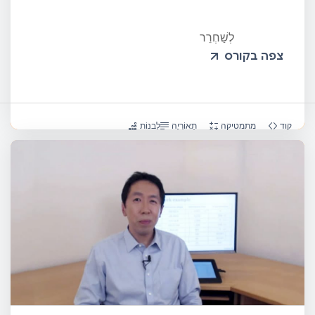
לְשַׁחְרֵר
צפה בקורס
קוד
מתמטיקה
תֵאוֹרִיָה
לִבנוֹת