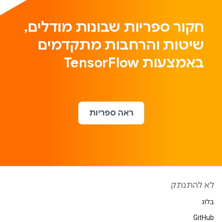
חקור ספריות שבונות מודלים,
שיטות והרחבות מתקדמים
באמצעות TensorFlow
ראה ספריות
לא להתנתק
בלוג
GitHub