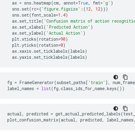
ax
=
sns
.
heatmap
(
cm
,
annot
=
True
,
fmt
=
'g'
)
sns
.
set
(
rc
=
{
'figure.figsize'
:(
12
,
12
)})
sns
.
set
(
font_scale
=
1.4
)
ax
.
set_title
(
'Confusion matrix of action recogniti
ax
.
set_xlabel
(
'Predicted Action'
)
ax
.
set_ylabel
(
'Actual Action'
)
plt
.
xticks
(
rotation
=
90
)
plt
.
yticks
(
rotation
=
0
)
ax
.
xaxis
.
set_ticklabels
(
labels
)
ax
.
yaxis
.
set_ticklabels
(
labels
)
fg
=
FrameGenerator
(
subset_paths
[
'train'
],
num_frame
label_names
=
list
(
fg
.
class_ids_for_name
.
keys
())
actual
,
predicted
=
get_actual_predicted_labels
(
test
plot_confusion_matrix
(
actual
,
predicted
,
label_names