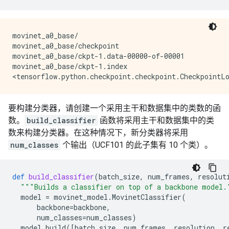
movinet_a0_base/

movinet_a0_base/checkpoint

movinet_a0_base/ckpt-1.data-00000-of-00001

movinet_a0_base/ckpt-1.index

要构建分类器，请创建一个采用主干和数据集中的类数的函
数。
build_classifier
函数将采用主干和数据集中的类
数来构建分类器。在这种情况下，新分类器将采用
num_classes
个输出（UCF101 的此子集有 10 个类）。
def
build_classifier
(
batch_size
,
num_frames
,
resolut
"""Builds a classifier on top of a backbone model.
model
=
movinet_model
.
MovinetClassifier
(
backbone
=
backbone
,
num_classes
=
num_classes
)
model
.
build
([
batch_size
,
num_frames
,
resolution
,
r