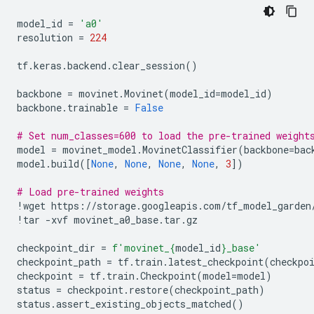
model_id
=
'a0'
resolution
=
224
tf
.
keras
.
backend
.
clear_session
()
backbone
=
movinet
.
Movinet
(
model_id
=
model_id
)
backbone
.
trainable
=
False
# Set num_classes=600 to load the pre-trained weight
model
=
movinet_model
.
MovinetClassifier
(
backbone
=
bac
model
.
build
([
None
,
None
,
None
,
None
,
3
])
# Load pre-trained weights
!
wget
https
:
//
storage
.
googleapis
.
com
/
tf_model_garden
!
tar
-
xvf
movinet_a0_base
.
tar
.
gz
checkpoint_dir
=
f
'movinet_
{
model_id
}
_base'
checkpoint_path
=
tf
.
train
.
latest_checkpoint
(
checkpo
checkpoint
=
tf
.
train
.
Checkpoint
(
model
=
model
)
status
=
checkpoint
.
restore
(
checkpoint_path
)
status
.
assert_existing_objects_matched
()