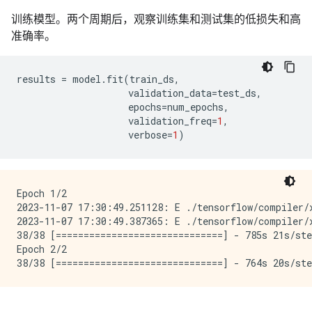
训练模型。两个周期后，观察训练集和测试集的低损失和高
准确率。
results
=
model
.
fit
(
train_ds
,
validation_data
=
test_ds
,
epochs
=
num_epochs
,
validation_freq
=
1
,
verbose
=
1
)
Epoch 1/2

2023-11-07 17:30:49.251128: E ./tensorflow/compiler/
2023-11-07 17:30:49.387365: E ./tensorflow/compiler/
38/38 [==============================] - 785s 21s/ste
Epoch 2/2
