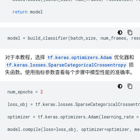
return
model
model
=
build_classifier
(
batch_size
,
num_frames
,
res
对于本教程，选择
tf.keras.optimizers.Adam
优化器和
tf.keras.losses.SparseCategoricalCrossentropy
损
失函数。使用指标参数查看每个步骤中模型性能的准确率。
num_epochs
=
2
loss_obj
=
tf
.
keras
.
losses
.
SparseCategoricalCrossent
optimizer
=
tf
.
keras
.
optimizers
.
Adam
(
learning_rate
=
model
.
compile
(
loss
=
loss_obj
,
optimizer
=
optimizer
,
me