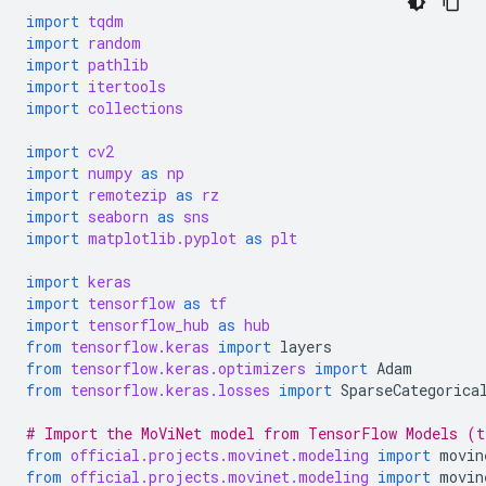
import
tqdm
import
random
import
pathlib
import
itertools
import
collections
import
cv2
import
numpy
as
np
import
remotezip
as
rz
import
seaborn
as
sns
import
matplotlib.pyplot
as
plt
import
keras
import
tensorflow
as
tf
import
tensorflow_hub
as
hub
from
tensorflow.keras
import
layers
from
tensorflow.keras.optimizers
import
Adam
from
tensorflow.keras.losses
import
SparseCategorica
# Import the MoViNet model from TensorFlow Models (t
from
official.projects.movinet.modeling
import
movin
from
official.projects.movinet.modeling
import
movin