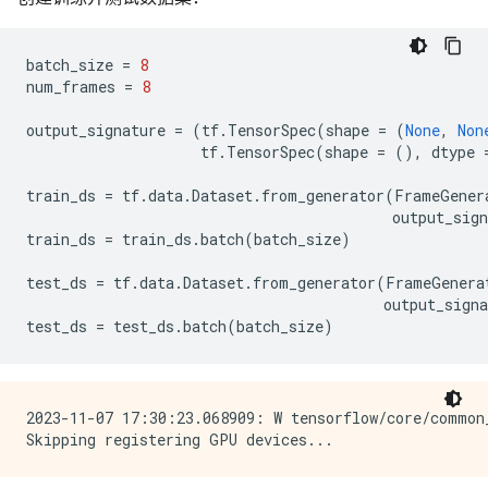
batch_size
=
8
num_frames
=
8
output_signature
=
(
tf
.
TensorSpec
(
shape
=
(
None
,
Non
tf
.
TensorSpec
(
shape
=
(),
dtype
train_ds
=
tf
.
data
.
Dataset
.
from_generator
(
FrameGener
output_sign
train_ds
=
train_ds
.
batch
(
batch_size
)
test_ds
=
tf
.
data
.
Dataset
.
from_generator
(
FrameGenera
output_signa
test_ds
=
test_ds
.
batch
(
batch_size
)
2023-11-07 17:30:23.068909: W tensorflow/core/common