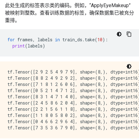
此处生成的标签表示类的编码。例如，“ApplyEyeMakeup”
被映射到整数。查看训练数据的标签，确保数据集已被充分
重排。
for
frames
,
labels
in
train_ds
.
take
(
10
):
print
(
labels
)
tf.Tensor([2 9 2 5 4 9 7 9], shape=(8,), dtype=int16)
tf.Tensor([8 8 2 4 9 2 9 2], shape=(8,), dtype=int16)
tf.Tensor([7 1 8 1 2 6 0 6], shape=(8,), dtype=int16)
tf.Tensor([0 5 2 1 4 7 1 2], shape=(8,), dtype=int16)
tf.Tensor([8 3 1 4 7 1 4 0], shape=(8,), dtype=int16)
tf.Tensor([2 4 5 8 6 2 0 4], shape=(8,), dtype=int16)
tf.Tensor([2 2 1 5 6 1 1 8], shape=(8,), dtype=int16)
tf.Tensor([1 1 8 0 5 8 0 2], shape=(8,), dtype=int16)
tf.Tensor([0 4 6 6 2 9 6 4], shape=(8,), dtype=int16)