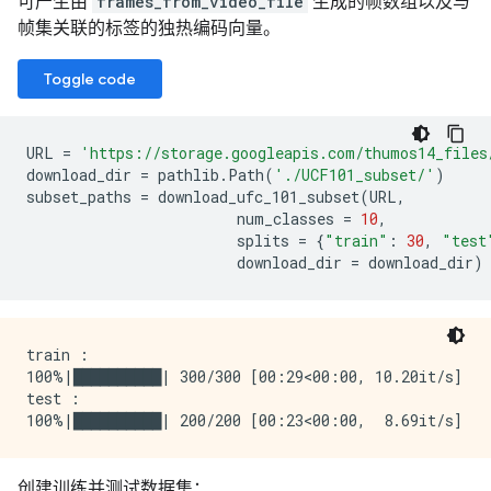
可产生由
frames_from_video_file
生成的帧数组以及与
帧集关联的标签的独热编码向量。
Toggle code
URL
=
'https://storage.googleapis.com/thumos14_files
download_dir
=
pathlib
.
Path
(
'./UCF101_subset/'
)
subset_paths
=
download_ufc_101_subset
(
URL
,
num_classes
=
10
,
splits
=
{
"train"
:
30
,
"test
download_dir
=
download_dir
)
train :

100%|██████████| 300/300 [00:29<00:00, 10.20it/s]

test :

创建训练并测试数据集：