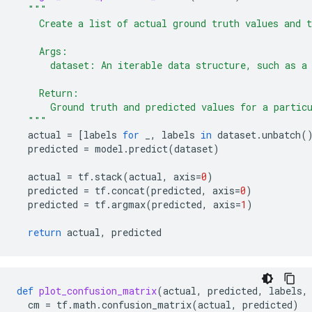
"""
    Create a list of actual ground truth values and 
    Args:
      dataset: An iterable data structure, such as a
    Return:
      Ground truth and predicted values for a partic
  """
actual
=
[
labels
for
_
,
labels
in
dataset
.
unbatch
(
predicted
=
model
.
predict
(
dataset
)
actual
=
tf
.
stack
(
actual
,
axis
=
0
)
predicted
=
tf
.
concat
(
predicted
,
axis
=
0
)
predicted
=
tf
.
argmax
(
predicted
,
axis
=
1
)
return
actual
,
predicted
def
plot_confusion_matrix
(
actual
,
predicted
,
labels
,
cm
=
tf
.
math
.
confusion_matrix
(
actual
,
predicted
)