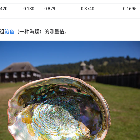
组
鲍鱼
（一种海螺）的测量值。