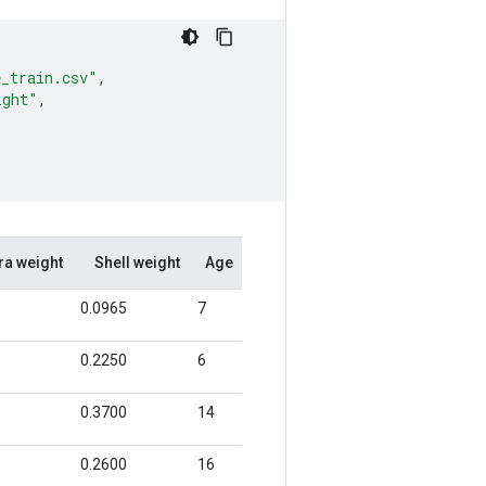
e_train.csv"
,
ight"
,