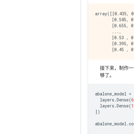
array([[0.435, 0
       [0.585, 0
       [0.655, 0
       ...,

       [0.53 , 0
       [0.395, 0
接下来，制作一
够了。
abalone_model
=
layers
.
Dense
(
6
layers
.
Dense
(
1
])
abalone_model
.
co