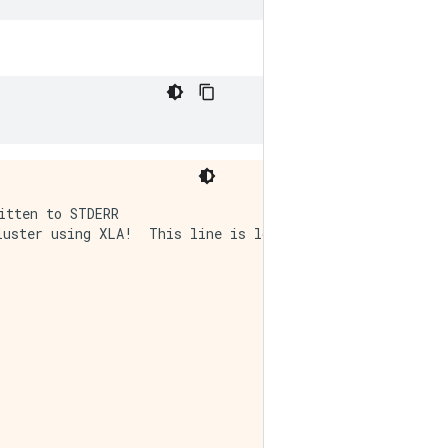
tten to STDERR

uster using XLA!  This line is logged at most once for t