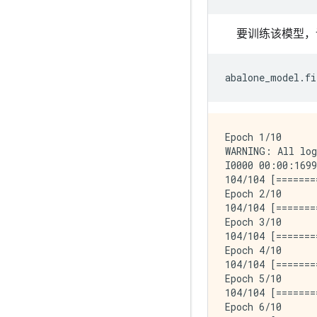
要训练该模型，
abalone_model
.
fi
Epoch 1/10

WARNING: All log
I0000 00:00:1699
104/104 [=======
Epoch 2/10

104/104 [=======
Epoch 3/10

104/104 [=======
Epoch 4/10

104/104 [=======
Epoch 5/10

104/104 [=======
Epoch 6/10
