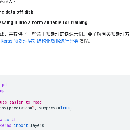
要部分：
he data off disk
sing it into a form suitable for training.
载，并提供了一些关于预处理的快速示例。要了解有关预处理方
 Keras 预处理层对结构化数据进行分类
教程。
pd
np
ues easier to read.
ons
(
precision
=
3
,
suppress
=
True
)
w
as
tf
keras
import
layers