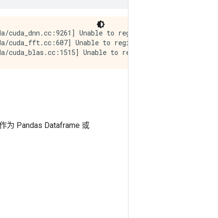
a/cuda_dnn.cc:9261] Unable to register cuDNN factory: At
a/cuda_fft.cc:607] Unable to register cuFFT factory: At
andas Dataframe 或