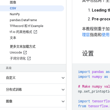
其中包括两个主
图像
CSV
Loading t
Num
Py
Pre-proces
pandas
.
Data
Frame
TFRecord 和 tf
.
Example
本教程侧重于加
tf
.
io 的其他格式
理层
指南和
使用
文本
更多文本加载方式
设置
Unicode
子词分词化
高级
import
pandas
as
import
numpy
as
自定义
# Make numpy val
分布式训练
np
.
set_printopti
import
tensorflo
图像
from
tensorflow.