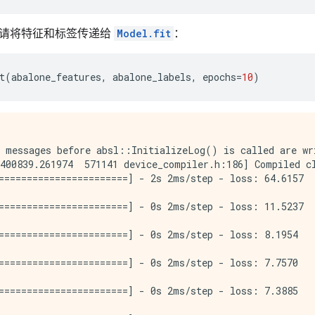
请将特征和标签传递给
Model.fit
：
t
(
abalone_features
,
abalone_labels
,
epochs
=
10
)
 messages before absl::InitializeLog() is called are wri
400839.261974  571141 device_compiler.h:186] Compiled cl
=======================] - 2s 2ms/step - loss: 64.6157

=======================] - 0s 2ms/step - loss: 11.5237

=======================] - 0s 2ms/step - loss: 8.1954

=======================] - 0s 2ms/step - loss: 7.7570

=======================] - 0s 2ms/step - loss: 7.3885
