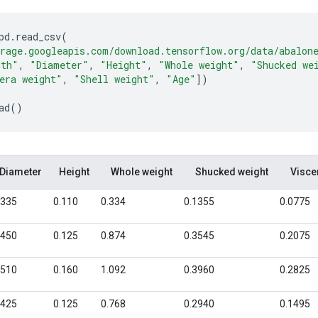
pd
.
read_csv
(
rage.googleapis.com/download.tensorflow.org/data/abalon
gth"
,
"Diameter"
,
"Height"
,
"Whole weight"
,
"Shucked we
era weight"
,
"Shell weight"
,
"Age"
])
ad
()