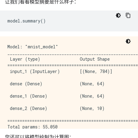
让我们看看模型摘要是什么样子：
model
.
summary
()
Model: "mnist_model"

_____________________________________________________
 Layer (type)                Output Shape            
=====================================================
 input_1 (InputLayer)        [(None, 784)]           
 dense (Dense)               (None, 64)              
 dense_1 (Dense)             (None, 64)              
 dense_2 (Dense)             (None, 10)              
=====================================================
Total params: 55,050

Trainable params: 55,050

您还可以将模型绘制为计算图：