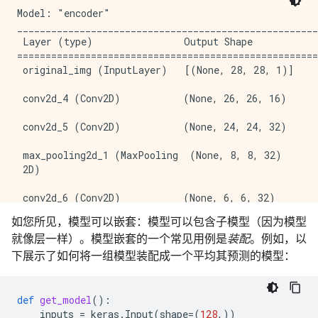
Non-trainable params: 0

Model: "encoder"

_____________________________________________________
 Layer (type)                Output Shape            
=====================================================
 original_img (InputLayer)   [(None, 28, 28, 1)]     
 conv2d_4 (Conv2D)           (None, 26, 26, 16)      
 conv2d_5 (Conv2D)           (None, 24, 24, 32)      
 max_pooling2d_1 (MaxPooling  (None, 8, 8, 32)       
 2D)                                                 
 conv2d_6 (Conv2D)           (None, 6, 6, 32)        
如您所见，模型可以嵌套：模型可以包含子模型（因为模型
 conv2d_7 (Conv2D)           (None, 4, 4, 16)        
就像层一样）。模型嵌套的一个常见用例是
装配
。例如，以
 global_max_pooling2d_1 (Glo  (None, 16)             
下展示了如何将一组模型装配成一个平均其预测的模型：
 balMaxPooling2D)                                    
=====================================================
def
get_model
():
Total params: 18,672

inputs
=
keras
.
Input
(
shape
=
(
128
,))