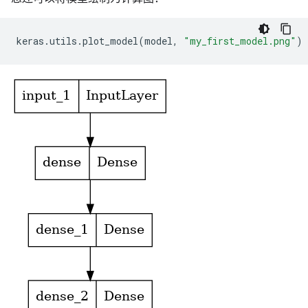
Non-trainable params: 0

keras
.
utils
.
plot_model
(
model
,
"my_first_model.png"
)