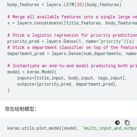
body_features
=
layers
.
LSTM
(
32
)(
body_features
)
# Merge all available features into a single large v
x
=
layers
.
concatenate
([
title_features
,
body_feature
# Stick a logistic regression for priority predictio
priority_pred
=
layers
.
Dense
(
1
,
name
=
"priority"
)(
x
)
# Stick a department classifier on top of the featur
department_pred
=
layers
.
Dense
(
num_departments
,
name
# Instantiate an end-to-end model predicting both pr
model
=
keras
.
Model
(
inputs
=
[
title_input
,
body_input
,
tags_input
],
outputs
=
[
priority_pred
,
department_pred
],
)
现在绘制模型：
keras
.
utils
.
plot_model
(
model
,
"multi_input_and_outpu