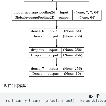
现在训练模型：
(
x_train
,
y_train
),
(
x_test
,
y_test
)
=
keras
.
dataset