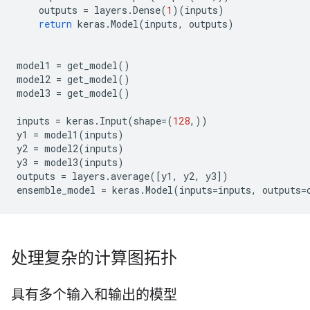
Trainable params: 18,672

outputs
=
layers
.
Dense
(
1
)(
inputs
)
Non-trainable params: 0

return
keras
.
Model
(
inputs
,
outputs
)
_____________________________________________________
Model: "decoder"

_____________________________________________________
model1
=
get_model
()
 Layer (type)                Output Shape            
model2
=
get_model
()
=====================================================
model3
=
get_model
()
 encoded_img (InputLayer)    [(None, 16)]            
inputs
=
keras
.
Input
(
shape
=
(
128
,))
 reshape_1 (Reshape)         (None, 4, 4, 1)         
y1
=
model1
(
inputs
)
y2
=
model2
(
inputs
)
 conv2d_transpose_4 (Conv2DT  (None, 6, 6, 16)       
y3
=
model3
(
inputs
)
 ranspose)                                           
outputs
=
layers
.
average
([
y1
,
y2
,
y3
])
ensemble_model
=
keras
.
Model
(
inputs
=
inputs
,
outputs
=
 conv2d_transpose_5 (Conv2DT  (None, 8, 8, 32)       
 ranspose)                                           
 up_sampling2d_1 (UpSampling  (None, 24, 24, 32)     
处理复杂的计算图拓扑
 2D)                                                 
 conv2d_transpose_6 (Conv2DT  (None, 26, 26, 16)     
具有多个输入和输出的模型
 ranspose)                                           