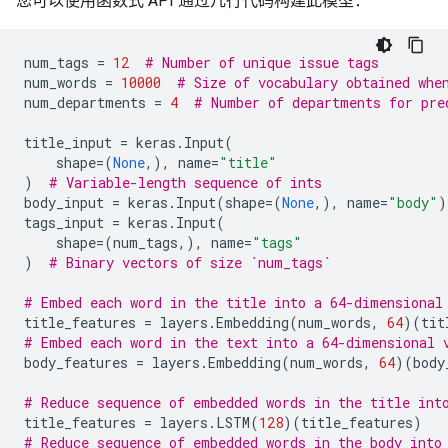
您可以使用函数式 API 通过几行代码构建此模型：
num_tags
=
12
# Number of unique issue tags
num_words
=
10000
# Size of vocabulary obtained whe
num_departments
=
4
# Number of departments for pre
title_input
=
keras
.
Input
(
shape
=
(
None
,),
name
=
"title"
)
# Variable-length sequence of ints
body_input
=
keras
.
Input
(
shape
=
(
None
,),
name
=
"body"
)
tags_input
=
keras
.
Input
(
shape
=
(
num_tags
,),
name
=
"tags"
)
# Binary vectors of size `num_tags`
# Embed each word in the title into a 64-dimensional
title_features
=
layers
.
Embedding
(
num_words
,
64
)(
tit
# Embed each word in the text into a 64-dimensional 
body_features
=
layers
.
Embedding
(
num_words
,
64
)(
body
# Reduce sequence of embedded words in the title int
title_features
=
layers
.
LSTM
(
128
)(
title_features
)
# Reduce sequence of embedded words in the body into