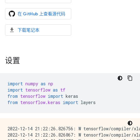
在 GitHub 上查看源代码
下载笔记本
设置
import
numpy
as
np
import
tensorflow
as
tf
from
tensorflow
import
keras
from
tensorflow.keras
import
layers
2022-12-14 21:22:26.826756: W tensorflow/compiler/xl
2022-12-14 21:22:26.826867: W tensorflow/compiler/xl