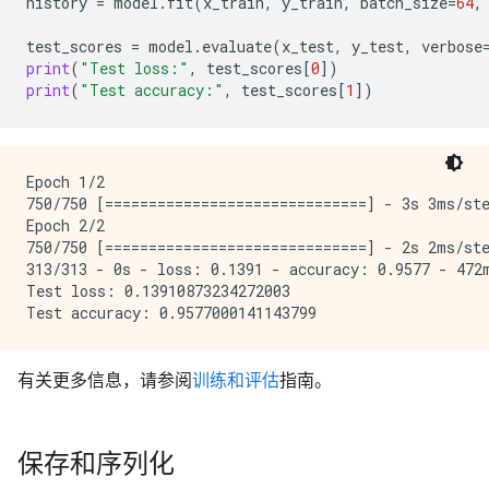
history
=
model
.
fit
(
x_train
,
y_train
,
batch_size
=
64
,
test_scores
=
model
.
evaluate
(
x_test
,
y_test
,
verbose
print
(
"Test loss:"
,
test_scores
[
0
])
print
(
"Test accuracy:"
,
test_scores
[
1
])
Epoch 1/2

750/750 [==============================] - 3s 3ms/ste
Epoch 2/2

750/750 [==============================] - 2s 2ms/ste
313/313 - 0s - loss: 0.1391 - accuracy: 0.9577 - 472m
Test loss: 0.13910873234272003

有关更多信息，请参阅
训练和评估
指南。
保存和序列化