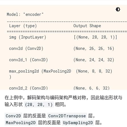
Model: "encoder"

_____________________________________________________
 Layer (type)                Output Shape            
=====================================================
 img (InputLayer)            [(None, 28, 28, 1)]     
 conv2d (Conv2D)             (None, 26, 26, 16)      
 conv2d_1 (Conv2D)           (None, 24, 24, 32)      
 max_pooling2d (MaxPooling2D  (None, 8, 8, 32)       
 )                                                   
 conv2d_2 (Conv2D)           (None, 6, 6, 32)        
在上例中，解码架构与编码架构严格对称，因此输出形状与
 conv2d_3 (Conv2D)           (None, 4, 4, 16)        
输入形状
(28, 28, 1)
相同。
 global_max_pooling2d (Globa  (None, 16)             
Conv2D
层的反面是
Conv2DTranspose
层，
 lMaxPooling2D)                                      
MaxPooling2D
层的反面是
UpSampling2D
层。