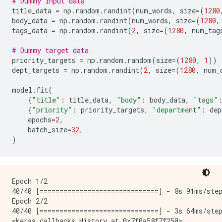
# Dummy input data
title_data
=
np
.
random
.
randint
(
num_words
,
size
=
(
1280
body_data
=
np
.
random
.
randint
(
num_words
,
size
=
(
1280
,
tags_data
=
np
.
random
.
randint
(
2
,
size
=
(
1280
,
num_tag
# Dummy target data
priority_targets
=
np
.
random
.
random
(
size
=
(
1280
,
1
))
dept_targets
=
np
.
random
.
randint
(
2
,
size
=
(
1280
,
num_
model
.
fit
(
{
"title"
:
title_data
,
"body"
:
body_data
,
"tags"
{
"priority"
:
priority_targets
,
"department"
:
dep
epochs
=
2
,
batch_size
=
32
,
)
Epoch 1/2

40/40 [==============================] - 8s 91ms/step
Epoch 2/2

40/40 [==============================] - 3s 64ms/step