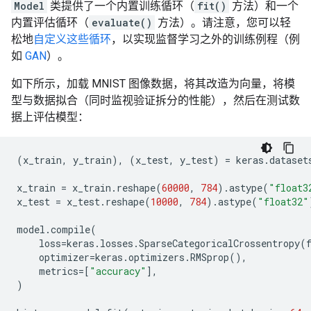
Model
类提供了一个内置训练循环（
fit()
方法）和一个
内置评估循环（
evaluate()
方法）。请注意，您可以轻
松地
自定义这些循环
，以实现监督学习之外的训练例程（例
如
GAN
）。
如下所示，加载 MNIST 图像数据，将其改造为向量，将模
型与数据拟合（同时监视验证拆分的性能），然后在测试数
据上评估模型：
(
x_train
,
y_train
),
(
x_test
,
y_test
)
=
keras
.
dataset
x_train
=
x_train
.
reshape
(
60000
,
784
)
.
astype
(
"float3
x_test
=
x_test
.
reshape
(
10000
,
784
)
.
astype
(
"float32"
model
.
compile
(
loss
=
keras
.
losses
.
SparseCategoricalCrossentropy
(
optimizer
=
keras
.
optimizers
.
RMSprop
(),
metrics
=
[
"accuracy"
],
)