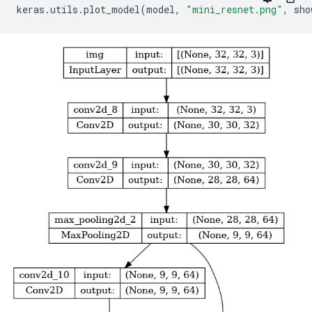
keras
.
utils
.
plot_model
(
model
,
"mini_resnet.png"
,
sho
 conv2d_12 (Conv2D)             (None, 9, 9, 64)     
 conv2d_13 (Conv2D)             (None, 9, 9, 64)     
 add_1 (Add)                    (None, 9, 9, 64)     
                                                     
 conv2d_14 (Conv2D)             (None, 7, 7, 64)     
 global_average_pooling2d (Glob  (None, 64)          
 alAveragePooling2D)                                 
 dense_6 (Dense)                (None, 256)          
                                                     
 dropout (Dropout)              (None, 256)          
 dense_7 (Dense)                (None, 10)           
=====================================================
Total params: 223,242
