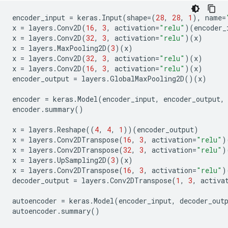
encoder_input
=
keras
.
Input
(
shape
=
(
28
,
28
,
1
),
name
=
x
=
layers
.
Conv2D
(
16
,
3
,
activation
=
"relu"
)(
encoder_
x
=
layers
.
Conv2D
(
32
,
3
,
activation
=
"relu"
)(
x
)
x
=
layers
.
MaxPooling2D
(
3
)(
x
)
x
=
layers
.
Conv2D
(
32
,
3
,
activation
=
"relu"
)(
x
)
x
=
layers
.
Conv2D
(
16
,
3
,
activation
=
"relu"
)(
x
)
encoder_output
=
layers
.
GlobalMaxPooling2D
()(
x
)
encoder
=
keras
.
Model
(
encoder_input
,
encoder_output
,
encoder
.
summary
()
x
=
layers
.
Reshape
((
4
,
4
,
1
))(
encoder_output
)
x
=
layers
.
Conv2DTranspose
(
16
,
3
,
activation
=
"relu"
)
x
=
layers
.
Conv2DTranspose
(
32
,
3
,
activation
=
"relu"
)
x
=
layers
.
UpSampling2D
(
3
)(
x
)
x
=
layers
.
Conv2DTranspose
(
16
,
3
,
activation
=
"relu"
)
decoder_output
=
layers
.
Conv2DTranspose
(
1
,
3
,
activa
autoencoder
=
keras
.
Model
(
encoder_input
,
decoder_out
autoencoder
.
summary
()