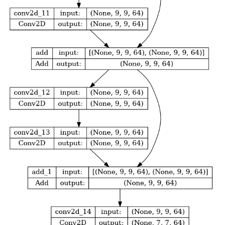
Trainable params: 223,242

Non-trainable params: 0
