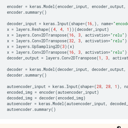
 lMaxPooling2D)                                      
encoder
=
keras
.
Model
(
encoder_input
,
encoder_output
,
encoder
.
summary
()
 reshape (Reshape)           (None, 4, 4, 1)         
decoder_input
=
keras
.
Input
(
shape
=
(
16
,),
name
=
"encod
 conv2d_transpose (Conv2DTra  (None, 6, 6, 16)       
x
=
layers
.
Reshape
((
4
,
4
,
1
))(
decoder_input
)
 nspose)                                             
x
=
layers
.
Conv2DTranspose
(
16
,
3
,
activation
=
"relu"
)
x
=
layers
.
Conv2DTranspose
(
32
,
3
,
activation
=
"relu"
)
 conv2d_transpose_1 (Conv2DT  (None, 8, 8, 32)       
x
=
layers
.
UpSampling2D
(
3
)(
x
)
 ranspose)                                           
x
=
layers
.
Conv2DTranspose
(
16
,
3
,
activation
=
"relu"
)
decoder_output
=
layers
.
Conv2DTranspose
(
1
,
3
,
activa
 up_sampling2d (UpSampling2D  (None, 24, 24, 32)     
 )                                                   
decoder
=
keras
.
Model
(
decoder_input
,
decoder_output
,
decoder
.
summary
()
 conv2d_transpose_2 (Conv2DT  (None, 26, 26, 16)     
 ranspose)                                           
autoencoder_input
=
keras
.
Input
(
shape
=
(
28
,
28
,
1
),
n
encoded_img
=
encoder
(
autoencoder_input
)
 conv2d_transpose_3 (Conv2DT  (None, 28, 28, 1)      
decoded_img
=
decoder
(
encoded_img
)
 ranspose)                                           
autoencoder
=
keras
.
Model
(
autoencoder_input
,
decoded
autoencoder
.
summary
()
=====================================================
Total params: 28,241

Trainable params: 28,241
