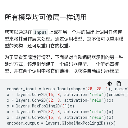
=====================================================
Total params: 18,672

Trainable params: 18,672

所有模型均可像层一样调用
Non-trainable params: 0

_____________________________________________________
Model: "autoencoder"

您可以通过在
Input
上或在另一个层的输出上调用任何模
_____________________________________________________
型来将其当作层来处理。通过调用模型，您不仅可以重用模
 Layer (type)                Output Shape            
型的架构，还可以重用它的权重。
=====================================================
 img (InputLayer)            [(None, 28, 28, 1)]     
为了查看实际运行情况，下面是对自动编码器示例的另一种
 conv2d (Conv2D)             (None, 26, 26, 16)      
处理方式，该示例创建了一个编码器模型、一个解码器模
型，并在两个调用中将它们链接，以获得自动编码器模型：
 conv2d_1 (Conv2D)           (None, 24, 24, 32)      
 max_pooling2d (MaxPooling2D  (None, 8, 8, 32)       
encoder_input
=
keras
.
Input
(
shape
=
(
28
,
28
,
1
),
name
=
 )                                                   
x
=
layers
.
Conv2D
(
16
,
3
,
activation
=
"relu"
)(
encoder_
x
=
layers
.
Conv2D
(
32
,
3
,
activation
=
"relu"
)(
x
)
 conv2d_2 (Conv2D)           (None, 6, 6, 32)        
x
=
layers
.
MaxPooling2D
(
3
)(
x
)
x
=
layers
.
Conv2D
(
32
,
3
,
activation
=
"relu"
)(
x
)
 conv2d_3 (Conv2D)           (None, 4, 4, 16)        
x
=
layers
.
Conv2D
(
16
,
3
,
activation
=
"relu"
)(
x
)
encoder_output
=
layers
.
GlobalMaxPooling2D
()(
x
)
 global_max_pooling2d (Globa  (None, 16)             