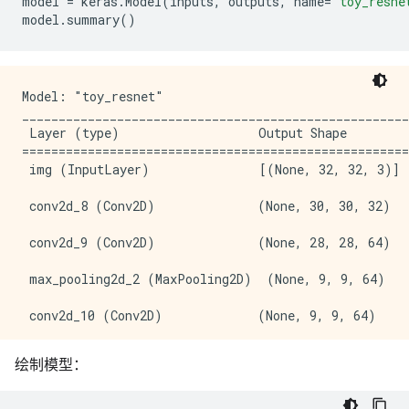
model
=
keras
.
Model
(
inputs
,
outputs
,
name
=
"toy_resne
model
.
summary
()
Model: "toy_resnet"

_____________________________________________________
 Layer (type)                   Output Shape         
=====================================================
 img (InputLayer)               [(None, 32, 32, 3)]  
 conv2d_8 (Conv2D)              (None, 30, 30, 32)   
 conv2d_9 (Conv2D)              (None, 28, 28, 64)   
 max_pooling2d_2 (MaxPooling2D)  (None, 9, 9, 64)    
 conv2d_10 (Conv2D)             (None, 9, 9, 64)     
 conv2d_11 (Conv2D)             (None, 9, 9, 64)     
绘制模型：
 add (Add)                      (None, 9, 9, 64)     
                                                     