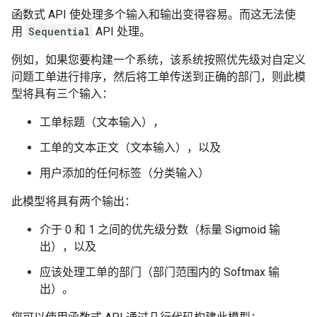
函数式 API 使处理多个输入和输出变得容易。而这无法使
 conv2d_transpose_7 (Conv2DT  (None, 28, 28, 1)      
 ranspose)                                           
用
Sequential
API 处理。
=====================================================
例如，如果您要构建一个系统，该系统按照优先级对自定义
Total params: 9,569

问题工单进行排序，然后将工单传送到正确的部门，则此模
Trainable params: 9,569

型将具有三个输入：
Non-trainable params: 0

_____________________________________________________
工单标题（文本输入），
Model: "autoencoder"

_____________________________________________________
工单的文本正文（文本输入），以及
 Layer (type)                Output Shape            
=====================================================
用户添加的任何标签（分类输入）
 img (InputLayer)            [(None, 28, 28, 1)]     
此模型将具有两个输出：
 encoder (Functional)        (None, 16)              
介于 0 和 1 之间的优先级分数（标量 Sigmoid 输
 decoder (Functional)        (None, 28, 28, 1)       
出），以及
=====================================================
应该处理工单的部门（部门范围内的 Softmax 输
Total params: 28,241

出）。
Trainable params: 28,241

Non-trainable params: 0
