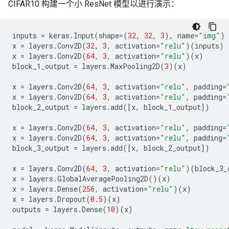
CIFAR10 构建一个小 ResNet 模型以进行演示：
inputs
=
keras
.
Input
(
shape
=
(
32
,
32
,
3
),
name
=
"img"
)
x
=
layers
.
Conv2D
(
32
,
3
,
activation
=
"relu"
)(
inputs
)
x
=
layers
.
Conv2D
(
64
,
3
,
activation
=
"relu"
)(
x
)
block_1_output
=
layers
.
MaxPooling2D
(
3
)(
x
)
x
=
layers
.
Conv2D
(
64
,
3
,
activation
=
"relu"
,
padding
=
x
=
layers
.
Conv2D
(
64
,
3
,
activation
=
"relu"
,
padding
=
block_2_output
=
layers
.
add
([
x
,
block_1_output
])
x
=
layers
.
Conv2D
(
64
,
3
,
activation
=
"relu"
,
padding
=
x
=
layers
.
Conv2D
(
64
,
3
,
activation
=
"relu"
,
padding
=
block_3_output
=
layers
.
add
([
x
,
block_2_output
])
x
=
layers
.
Conv2D
(
64
,
3
,
activation
=
"relu"
)(
block_3_
x
=
layers
.
GlobalAveragePooling2D
()(
x
)
x
=
layers
.
Dense
(
256
,
activation
=
"relu"
)(
x
)
x
=
layers
.
Dropout
(
0.5
)(
x
)
outputs
=
layers
.
Dense
(
10
)(
x
)