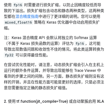
使用
fp16
时需要进行损失扩缩，以防止因精度较低而导
致的下溢出。损失扩缩包含动态和静态两种类型，这两种类
型都在
混合精度指南
中进行了更详细的说明。您可以使用
mixed_float16
策略在 Keras 优化器中自动启用损失扩
缩。
注：Keras 混合精度 API 会默认将独立的 Softmax 运算
（不属于 Keras 损失函数的运算）评估为
fp16
，这可能
导致出现数值问题和收敛性不佳的情况。将此类运算转换为
fp32
可以获得最佳性能。
在尝试优化性能时，请注意，动态损失扩缩会引入在主机上
运行的额外条件运算，并导致出现能够在 Trace Viewer 中
看到的步骤之间的间隙。另一方面，静态损失扩缩则没有这
样的开销，并且在性能方面可能是更好的选择，只是必须注
意您需要指定正确的静态损失扩缩值。
2
.
使用 tf
.
function(
jit
_
compile=True) 或自动聚簇启用 XLA