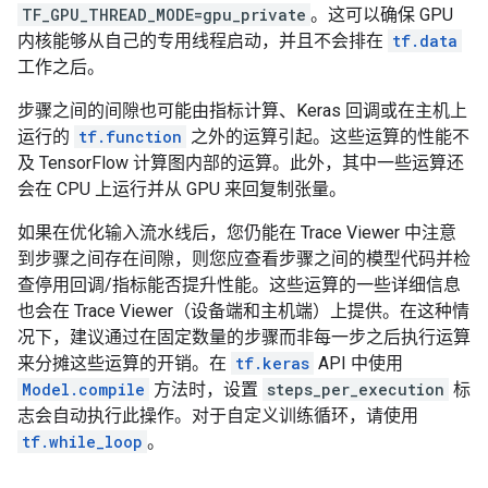
TF_GPU_THREAD_MODE=gpu_private
。这可以确保 GPU
内核能够从自己的专用线程启动，并且不会排在
tf.data
工作之后。
步骤之间的间隙也可能由指标计算、Keras 回调或在主机上
运行的
tf.function
之外的运算引起。这些运算的性能不
及 TensorFlow 计算图内部的运算。此外，其中一些运算还
会在 CPU 上运行并从 GPU 来回复制张量。
如果在优化输入流水线后，您仍能在 Trace Viewer 中注意
到步骤之间存在间隙，则您应查看步骤之间的模型代码并检
查停用回调/指标能否提升性能。这些运算的一些详细信息
也会在 Trace Viewer（设备端和主机端）上提供。在这种情
况下，建议通过在固定数量的步骤而非每一步之后执行运算
来分摊这些运算的开销。在
tf.keras
API 中使用
Model.compile
方法时，设置
steps_per_execution
标
志会自动执行此操作。对于自定义训练循环，请使用
tf.while_loop
。