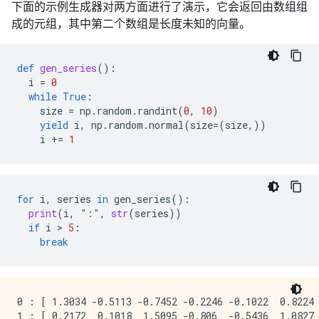
下面的示例生成器对两方面进行了演示，它会返回由数组组
成的元组，其中第二个数组是长度未知的向量。
def
gen_series
():
i
=
0
while
True
:
size
=
np
.
random
.
randint
(
0
,
10
)
yield
i
,
np
.
random
.
normal
(
size
=
(
size
,))
i
+=
1
for
i
,
series
in
gen_series
():
print
(
i
,
":"
,
str
(
series
))
if
i
 > 
5
:
break
0 : [ 1.3034 -0.5113 -0.7452 -0.2246 -0.1022  0.8224 
1 : [ 0.2172  0.1018  1.5095 -0.806  -0.5436  1.0827 