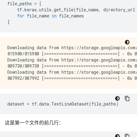
file_paths
=
[
tf
.
keras
.
utils
.
get_file
(
file_name
,
directory_url
for
file_name
in
file_names
]
Downloading data from https://storage.googleapis.com/
815980/815980 [==============================] - 0s 0
Downloading data from https://storage.googleapis.com/
809730/809730 [==============================] - 0s 0
Downloading data from https://storage.googleapis.com/
dataset
=
tf
.
data
.
TextLineDataset
(
file_paths
)
这是第一个文件的前几行：