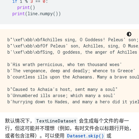
if
i
%
3
==
0
:
print
()
print
(
line
.
numpy
())
b"\xef\xbb\xbfAchilles sing, O Goddess! Peleus' son;"
b"\xef\xbb\xbfOf Peleus' son, Achilles, sing, O Muse,
b'\xef\xbb\xbfSing, O goddess, the anger of Achilles 
b'His wrath pernicious, who ten thousand woes'

b'The vengeance, deep and deadly; whence to Greece'

b'countless ills upon the Achaeans. Many a brave soul
b"Caused to Achaia's host, sent many a soul"

b'Unnumbered ills arose; which many a soul'

默认情况下，
TextLineDataset
会生成每个文件的
每一
行，但这可能并不理想（例如，有时文件会以标题行开始，
或者包含注释）。可以使用
Dataset.skip()
或