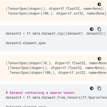
(TensorSpec(shape=(), dtype=tf.float32, name=None),

dataset3
=
tf
.
data
.
Dataset
.
zip
((
dataset1
,
dataset2
))
dataset3
.
element_spec
(TensorSpec(shape=(10,), dtype=tf.float32, name=None)
 (TensorSpec(shape=(), dtype=tf.float32, name=None),

# Dataset containing a sparse tensor.
dataset4
=
tf
.
data
.
Dataset
.
from_tensors
(
tf
.
SparseTen
dataset4
.
element_spec