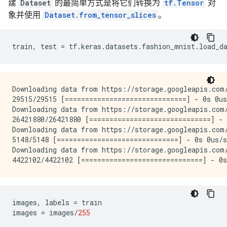
建
Dataset
的最简单方式是将它们转换为
tf.Tensor
对
象并使用
Dataset.from_tensor_slices
。
train
,
test
=
tf
.
keras
.
datasets
.
fashion_mnist
.
load_d
Downloading data from https://storage.googleapis.com/
29515/29515 [==============================] - 0s 0us
Downloading data from https://storage.googleapis.com/
26421880/26421880 [==============================] - 
Downloading data from https://storage.googleapis.com/
5148/5148 [==============================] - 0s 0us/s
Downloading data from https://storage.googleapis.com/
images
,
labels
=
train
images
=
images
/
255