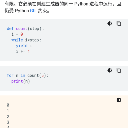
有限。它必须在创建生成器的同一 Python 进程中运行，且
仍受 Python
GIL
约束。
def
count
(
stop
):
i
=
0
while
i<stop
:
yield
i
i
+=
1
for
n
in
count
(
5
):
print
(
n
)
0

1

2

3
