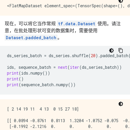
现在，可以将它当作常规
tf.data.Dataset
使用。请注
意，在批处理形状可变的数据集时，需要使用
Dataset.padded_batch
。
ds_series_batch
=
ds_series
.
shuffle
(
20
)
.
padded_batch
ids
,
sequence_batch
=
next
(
iter
(
ds_series_batch
))
print
(
ids
.
numpy
())
print
()
print
(
sequence_batch
.
numpy
())
[ 2 14 19 11  4 13  0 15 27 18]

[[ 0.0894 -0.8761  0.8113  1.3204 -1.0752 -0.075  -0.
 [-0.1992 -2.1216  0.      0.      0.      0.      0.