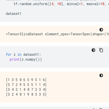
tf
.
random
.
uniform
([
4
,
10
],
minval
=
1
,
maxval
=
10
,
dataset1
for
z
in
dataset1
:
print
(
z
.
numpy
())
[1 3 5 8 6 5 9 5 1 6]

[3 7 2 9 5 5 5 1 1 4]

[3 4 2 1 4 8 7 2 3 4]
