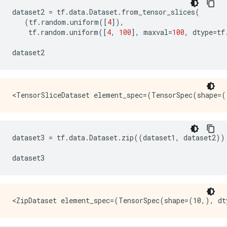
dataset2
=
tf
.
data
.
Dataset
.
from_tensor_slices
(
(
tf
.
random
.
uniform
([
4
]),
tf
.
random
.
uniform
([
4
,
100
],
maxval
=
100
,
dtype
=
tf
dataset2
dataset3
=
tf
.
data
.
Dataset
.
zip
((
dataset1
,
dataset2
))
dataset3