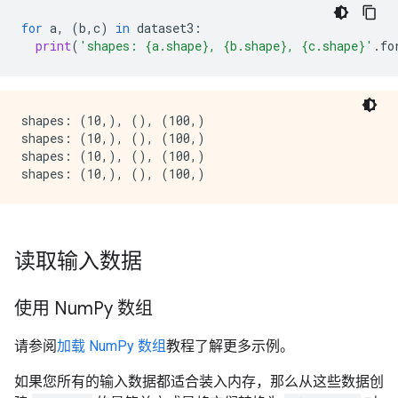
for
a
,
(
b
,
c
)
in
dataset3
:
print
(
'shapes: 
{a.shape}
, 
{b.shape}
, 
{c.shape}
'
.
fo
shapes: (10,), (), (100,)

shapes: (10,), (), (100,)

shapes: (10,), (), (100,)

读取输入数据
使用 Num
Py 数组
请参阅
加载 NumPy 数组
教程了解更多示例。
如果您所有的输入数据都适合装入内存，那么从这些数据创