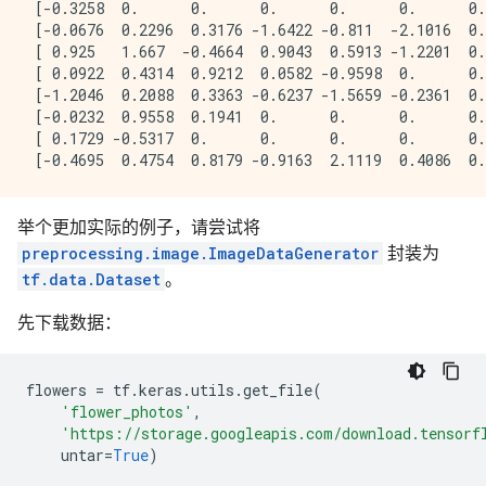
 [-0.3258  0.      0.      0.      0.      0.      0.
 [-0.0676  0.2296  0.3176 -1.6422 -0.811  -2.1016  0.
 [ 0.925   1.667  -0.4664  0.9043  0.5913 -1.2201  0.
 [ 0.0922  0.4314  0.9212  0.0582 -0.9598  0.      0.
 [-1.2046  0.2088  0.3363 -0.6237 -1.5659 -0.2361  0.
 [-0.0232  0.9558  0.1941  0.      0.      0.      0.
 [ 0.1729 -0.5317  0.      0.      0.      0.      0.
举个更加实际的例子，请尝试将
preprocessing.image.ImageDataGenerator
封装为
tf.data.Dataset
。
先下载数据：
flowers
=
tf
.
keras
.
utils
.
get_file
(
'flower_photos'
,
'https://storage.googleapis.com/download.tensorf
untar
=
True
)