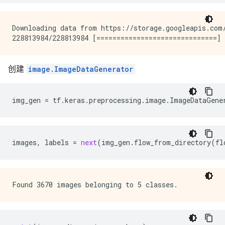
Downloading data from https://storage.googleapis.com/
创建
image.ImageDataGenerator
img_gen
=
tf
.
keras
.
preprocessing
.
image
.
ImageDataGene
images
,
labels
=
next
(
img_gen
.
flow_from_directory
(
fl