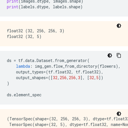
print
(
images
.
dtype
,
images
.
shape
)
print
(
labels
.
dtype
,
labels
.
shape
)
float32 (32, 256, 256, 3)

ds
=
tf
.
data
.
Dataset
.
from_generator
(
lambda
:
img_gen
.
flow_from_directory
(
flowers
),
output_types
=
(
tf
.
float32
,
tf
.
float32
),
output_shapes
=
([
32
,
256
,
256
,
3
],
[
32
,
5
])
)
ds
.
element_spec
(TensorSpec(shape=(32, 256, 256, 3), dtype=tf.float32