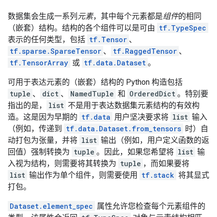
数据集会生成一系列
元素
，其中每个元素都是
组件
的相同
（嵌套）结构。结构的各个组件可以是可由
tf.TypeSpec
表示的任何类型，包括
tf.Tensor
、
tf.sparse.SparseTensor
、
tf.RaggedTensor
、
tf.TensorArray
或
tf.data.Dataset
。
可用于表达元素的（嵌套）结构的 Python 构造包括
tuple
、
dict
、
NamedTuple
和
OrderedDict
。特别要
指出的是，
list
不是用于表达数据集元素结构的有效构
造。这是因为早期的
tf.data
用户坚决要求将
list
输入
（例如，传递到
tf.data.Dataset.from_tensors
时）自
动打包为张量，并将
list
输出（例如，用户定义函数的返
回值）强制转换为
tuple
。因此，如果您希望将
list
输
入视为结构，则需要将其转换为
tuple
，而如果要将
list
输出作为单个组件，则需要使用
tf.stack
将其显式
打包。
Dataset.element_spec
属性允许您检查每个元素组件的