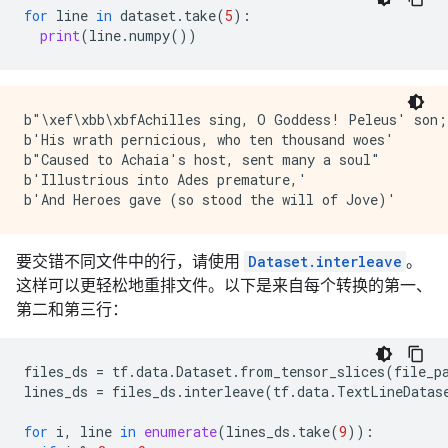
for
line
in
dataset
.
take
(
5
):
print
(
line
.
numpy
())
b"\xef\xbb\xbfAchilles sing, O Goddess! Peleus' son;"
b'His wrath pernicious, who ten thousand woes'

b"Caused to Achaia's host, sent many a soul"

b'Illustrious into Ades premature,'

要交错不同文件中的行，请使用
Dataset.interleave
。
这样可以更轻松地重排文件。以下是来自每个转换的第一、
第二和第三行：
files_ds
=
tf
.
data
.
Dataset
.
from_tensor_slices
(
file_p
lines_ds
=
files_ds
.
interleave
(
tf
.
data
.
TextLineDatas
for
i
,
line
in
enumerate
(
lines_ds
.
take
(
9
)):