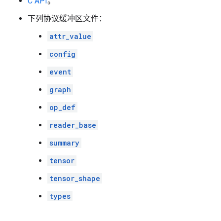
C API
。
下列协议缓冲区文件：
attr_value
config
event
graph
op_def
reader_base
summary
tensor
tensor_shape
types