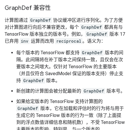
Graph
Def 兼容性
计算图通过
GraphDef
协议缓冲区进行序列化。为了方便
对计算图进行向后不兼容更改，每个
GraphDef
都具有与
TensorFlow 版本独立的版本号。例如，
GraphDef
版本 17
已弃用
inv
运算而改用
reciprocal
。语义为：
每个版本的 TensorFlow 都支持
GraphDef
版本的间
隔。此间隔将在补丁版本之间保持一致，且仅会在次
要版本之间增大。仅针对 TensorFlow 的主要版本
（并且仅符合 SavedModel 保证的版本支持）停止支
持
GraphDef
版本。
新创建的计算图会被分配最新的
GraphDef
版本号。
如果给定版本的 TensorFlow 支持计算图的
GraphDef
版本，它在加载和评估时的行为将与用于
生成它的 TensorFlow 版本的行为一致（除了上面提
到的浮点数值详细信息和随机数），不受 TensorFlow
主要版本的影响。特别是，与一个版本的