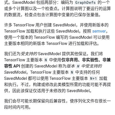
式。SavedModel 包括两部分：编码为
GraphDefs
的一个
或多个计算图以及一个检查点。计算图说明了要运行的运算
的数据流，检查点包含计算图中变量的已保存张量值。
许多 TensorFlow 用户创建 SavedModel，并使用新版本的
TensorFlow 加载和执行这些 SavedModel。按照
semver
，
使用一个版本的 TensorFlow 编写的 SavedModel 可以使用
主要版本相同的新版本 TensorFlow 进行加载和评估。
我们还为
受支持的
SavedModel 提供其他保证。我们将
TensorFlow 主要版本
N
中使用
仅非弃用、非实验性、非兼
容性 API
创建的 SavedModel 称为
版本
N
中受支持的
SavedModel
。TensorFlow 主要版本
N
中支持的任何
SavedModel 都可以使用 TensorFlow 主要版本
N+1
加载
和执行。不过，构建或修改此类模型所需的功能可能不再提
供，因此该保证仅适用于未修改的 SavedModel。
我们会尽可能长期保留向后兼容性，使序列化文件在很长一
段时间内可用。