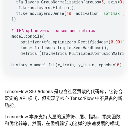
tfa
.
layers
.
GroupNormalization
(
groups
=
5
,
axis
=
3
),
tf
.
keras
.
layers
.
Flatten
(),
tf
.
keras
.
layers
.
Dense
(
10
,
activation
=
'softmax'
)
])
# TFA optimizers, losses and metrics
model
.
compile
(
optimizer
=
tfa
.
optimizers
.
RectifiedAdam
(
0.001
),
loss
=
tfa
.
losses
.
TripletSemiHardLoss
(),
metrics
=
[
tfa
.
metrics
.
MultiLabelConfusionMatrix
history
=
model
.
fit
(
x_train
,
y_train
,
epochs
=
10
)
TensorFlow SIG Addons 是包含社区贡献的代码库，它符合
既定的 API 模式，但实现了核心 TensorFlow 中不具备的新
功能。
TensorFlow 本身支持大量的运算符、层、指标、损失函数
和优化器等。然而，在像机器学习这样的快速发展的领域，