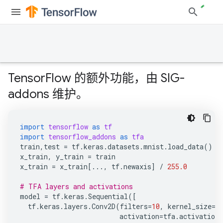
TensorFlow 的额外功能，由 SIG-
addons 维护。
import
tensorflow
as
tf
import
tensorflow_addons
as
tfa
train
,
test
=
tf
.
keras
.
datasets
.
mnist
.
load_data
()
x_train
,
y_train
=
train
x_train
=
x_train
[
...
,
tf
.
newaxis
]
/
255.0
# TFA layers and activations
model
=
tf
.
keras
.
Sequential
([
tf
.
keras
.
layers
.
Conv2D
(
filters
=
10
,
kernel_size
=
(
activation
=
tfa
.
activations