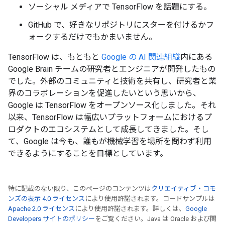
ソーシャル メディアで TensorFlow を話題にする。
GitHub で、好きなリポジトリにスターを付けるかフ
ォークするだけでもかまいません。
TensorFlow は、もともと
Google の AI 関連組織
内にある
Google Brain チームの研究者とエンジニアが開発したもの
でした。外部のコミュニティと技術を共有し、研究者と業
界のコラボレーションを促進したいという思いから、
Google は TensorFlow をオープンソース化しました。それ
以来、TensorFlow は幅広いプラットフォームにおけるプ
ロダクトのエコシステムとして成長してきました。そし
て、Google は今も、誰もが機械学習を場所を問わず利用
できるようにすることを目標としています。
特に記載のない限り、このページのコンテンツは
クリエイティブ・コモ
ンズの表示 4.0 ライセンス
により使用許諾されます。コードサンプルは
Apache 2.0 ライセンス
により使用許諾されます。詳しくは、
Google
Developers サイトのポリシー
をご覧ください。Java は Oracle および関