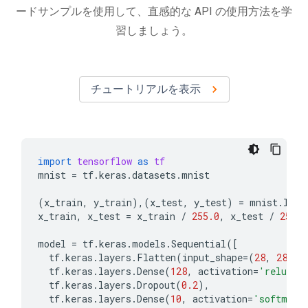
ードサンプルを使用して、直感的な API の使用方法を学
習しましょう。
チュートリアルを表示
import
tensorflow
as
tf
mnist
=
tf
.
keras
.
datasets
.
mnist
(
x_train
,
y_train
),(
x_test
,
y_test
)
=
mnist
.
load
x_train
,
x_test
=
x_train
/
255.0
,
x_test
/
255.0
model
=
tf
.
keras
.
models
.
Sequential
([
tf
.
keras
.
layers
.
Flatten
(
input_shape
=
(
28
,
28
)),
tf
.
keras
.
layers
.
Dense
(
128
,
activation
=
'relu'
),
tf
.
keras
.
layers
.
Dropout
(
0.2
),
tf
.
keras
.
layers
.
Dense
(
10
,
activation
=
'softmax'