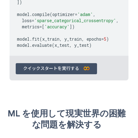
])
model
.
compile
(
optimizer
=
'adam'
,
loss
=
'sparse_categorical_crossentropy'
,
metrics
=
[
'accuracy'
])
model
.
fit
(
x_train
,
y_train
,
epochs
=
5
)
model
.
evaluate
(
x_test
,
y_test
)
クイックスタートを実行する
ML を使用して現実世界の困難
な問題を解決する