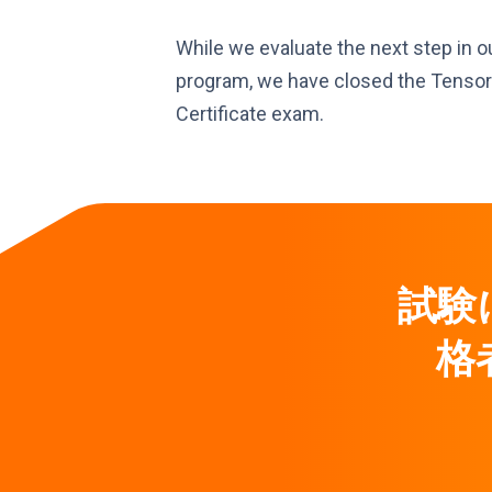
While we evaluate the next step in ou
program, we have closed the Tenso
Certificate exam.
試験
格