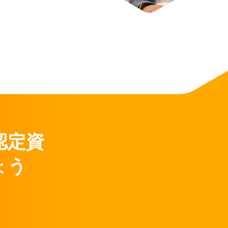
認定資
ょう