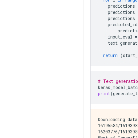
predictions
predictions
predictions
predicted_id
predicti
input_eval
=
text_generat
return
(
start_
# Text generatio
keras_model_batc
print
(
generate_t
Downloading data
16195584/1619398
16203776/1619398
What of TensorFl