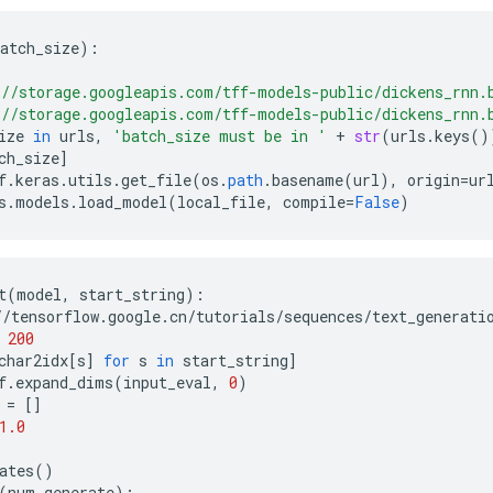
atch_size
)
:
//storage.googleapis.com/tff-models-public/dickens_rnn.
//storage.googleapis.com/tff-models-public/dickens_rnn.
ize
in
urls
,
'batch_size must be in '
+
str
(
urls
.
keys
()
ch_size
]
f
.
keras
.
utils
.
get_file
(
os
.
path
.
basename
(
url
),
origin
=
ur
s
.
models
.
load_model
(
local_file
,
compile
=
False
)
t
(
model
,
start_string
)
:
//
tensorflow
.
google
.
cn
/
tutorials
/
sequences
/
text_generati
200
char2idx[s
]
for
s
in
start_string
]
f
.
expand_dims
(
input_eval
,
0
)
=
[]
1.0
ates
()
(
num_generate
)
: