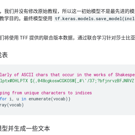
，我们并没有修改原始教程，所以这一初始模型不是最先进的模
教学目的。最终模型使用
tf.keras.models.save_model(incl
们将使用 TFF 提供的联合版本数据，通过联合学习针对莎士比
找表
larly of ASCII chars that occur in the works of Shakespe
lptx@DHLPTX $(,048cgkoswCGKOSW[_#
\'
/37;?bfjnrvzBFJNRVZ
ping from unique characters to indices
for
i
,
u
in
enumerate
(
vocab
)}
ray
(
vocab
)
模型并生成一些文本