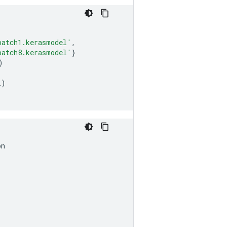
batch1.kerasmodel'
,
batch8.kerasmodel'
}
)
l
)
on