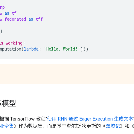
np
w
as
tf
w_federated
as
tff
)
is working:
mputation
(
lambda
:
'Hello, World!'
)()
练模型
TensorFlow 教程“
使用 RNN 通过 Eager Execution 生成文本
亚全集
》作为数据集，而是基于查尔斯·狄更斯的《
双城记
》和