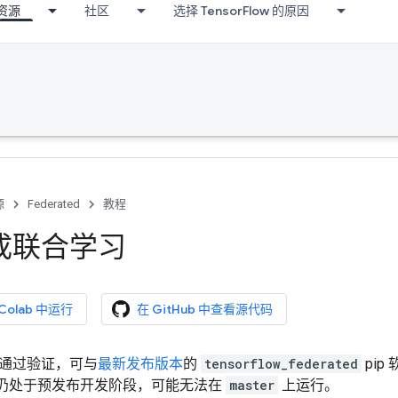
资源
社区
选择 TensorFlow 的原因
源
Federated
教程
成联合学习
 Colab 中运行
在 GitHub 中查看源代码
 已通过验证，可与
最新发布版本
的
tensorflow_federated
pip
d 项目仍处于预发布开发阶段，可能无法在
master
上运行。