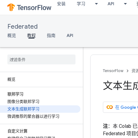
安装
学习
API
Federated
概览
教程
指南
API
TensorFlow
资
概览
文本生
联邦学习
图像分类联邦学习
在 Google
文本生成联邦学习
微调推荐的聚合器以进行学习
注
：本 Colab
自定义计算
Federate