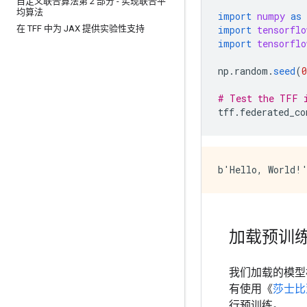
自定义联合算法第 2 部分 - 实现联合平
均算法
import
numpy
as
在 TFF 中为 JAX 提供实验性支持
import
tensorflo
import
tensorflo
np
.
random
.
seed
(
0
# Test the TFF 
tff
.
federated_co
加载预训
我们加载的模型根据 
有使用《
莎士比
行预训练。