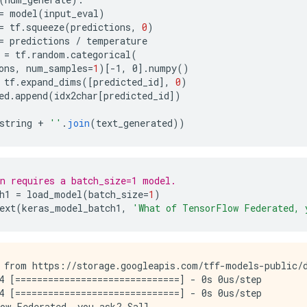
=
model
(
input_eval
)
=
tf
.
squeeze
(
predictions
,
0
)
=
predictions
/
temperature
=
tf
.
random
.
categorical
(
ons
,
num_samples
=
1
)
[
-1, 0
]
.
numpy
()
tf
.
expand_dims
(
[
predicted_id
]
,
0
)
ed
.
append
(
idx2char
[
predicted_id
]
)
string
+
''
.
join
(
text_generated
))
n requires a batch_size=1 model.
h1
=
load_model
(
batch_size
=
1
)
ext
(
keras_model_batch1
,
'What of TensorFlow Federated, 
 from https://storage.googleapis.com/tff-models-public/d
4 [==============================] - 0s 0us/step

4 [==============================] - 0s 0us/step

ow Federated, you ask? Sall
