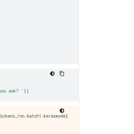
you ask? '
))
ickens_rnn.batch1.kerasmodel
