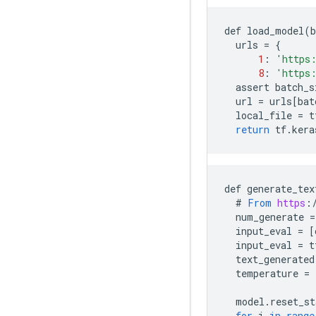
def
load_model
(
b
urls
=
{
1
:
'https:
8
:
'https:
assert
batch_s
url
=
urls
[
bat
local_file
=
t
return
tf
.
kera
def
generate_tex
#
From
https
:
num_generate
=
input_eval
=
[
input_eval
=
t
text_generated
temperature
=
model
.
reset_st
for
i
in
range