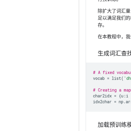
除扩大了词汇量
足以满足我们的
存。
在本教程中，我
生成词汇查
# A fixed vocabu
vocab
=
list
(
'dh
# Creating a map
char2idx
=
{
u
:
i
idx2char
=
np
.
ar
加载预训练