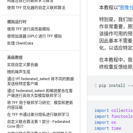
构建您自己的联邦学习算法
本教程以“
图像
使用 TFF 优化器的自定义联邦算法
特别是，我们加
模拟运行时
作非常重要，原
使用 TFF 进行高性能模拟
该操作可用的预
使用加速器 (GPU) 进行 TFF 模拟
因此基本不需要
处理 Client
Data
化，以适应特定
高级教程
在本教程中，我们
实现自定义聚合器
终权重反馈给原
随机噪声生成
通过 tff
.
federated
_
select 将不同的数据
发送给特定客户端
pip
install
--
通过 federated
_
select 和稀疏聚合在客
户端进行高效大型模型联邦学习
将 TFF 用于联邦学习研究：模型和更新
内容压缩
import
collectio
在 TFF 中通过差分隐私进行联邦学习
import
functools
自定义联合算法第 1 部分 - Federated
import
os
Core 简介
import
time