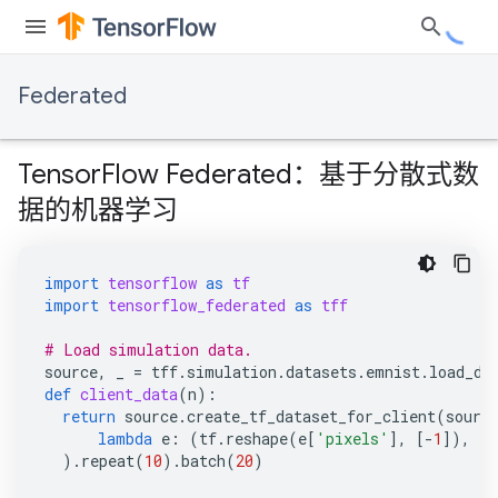
Federated
TensorFlow Federated：基于分散式数
据的机器学习
import
tensorflow
as
tf
import
tensorflow_federated
as
tff
# Load simulation data.
source
,
_
=
tff
.
simulation
.
datasets
.
emnist
.
load_da
def
client_data
(
n
):
return
source
.
create_tf_dataset_for_client
(
sourc
lambda
e
:
(
tf
.
reshape
(
e
[
'pixels'
],
[
-
1
]),
e
[
)
.
repeat
(
10
)
.
batch
(
20
)