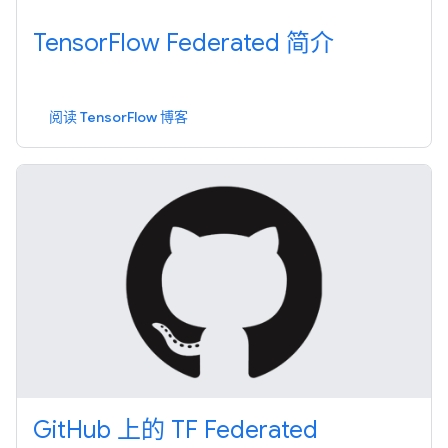
TensorFlow Federated 简介
阅读 TensorFlow 博客
GitHub 上的 TF Federated