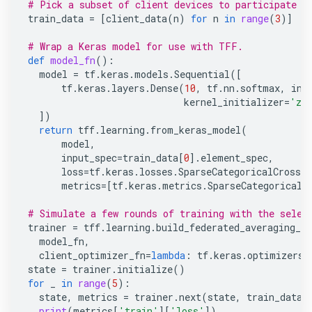
# Pick a subset of client devices to participate i
train_data
=
[
client_data
(
n
)
for
n
in
range
(
3
)]
# Wrap a Keras model for use with TFF.
def
model_fn
():
model
=
tf
.
keras
.
models
.
Sequential
([
tf
.
keras
.
layers
.
Dense
(
10
,
tf
.
nn
.
softmax
,
inp
kernel_initializer
=
'ze
])
return
tff
.
learning
.
from_keras_model
(
model
,
input_spec
=
train_data
[
0
]
.
element_spec
,
loss
=
tf
.
keras
.
losses
.
SparseCategoricalCrossen
metrics
=
[
tf
.
keras
.
metrics
.
SparseCategoricalA
# Simulate a few rounds of training with the selec
trainer
=
tff
.
learning
.
build_federated_averaging_pr
model_fn
,
client_optimizer_fn
=
lambda
:
tf
.
keras
.
optimizers
.
state
=
trainer
.
initialize
()
for
_
in
range
(
5
):
state
,
metrics
=
trainer
.
next
(
state
,
train_data
)
print
(
metrics
[
'train'
][
'loss'
])