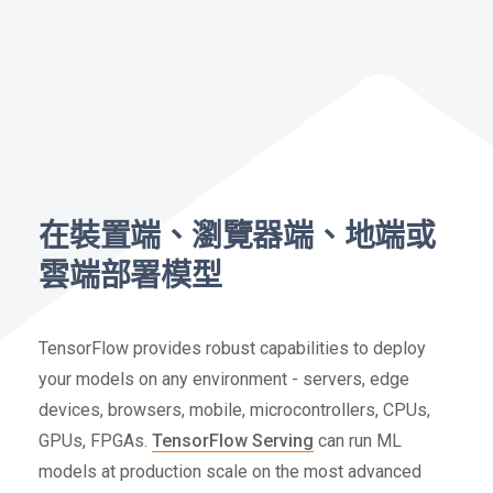
在裝置端、瀏覽器端、地端或
雲端部署模型
TensorFlow provides robust capabilities to deploy
your models on any environment - servers, edge
devices, browsers, mobile, microcontrollers, CPUs,
GPUs, FPGAs.
TensorFlow Serving
can run ML
models at production scale on the most advanced