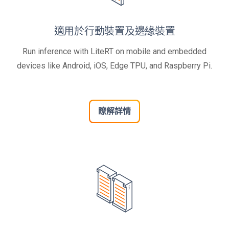
適用於行動裝置及邊緣裝置
Run inference with LiteRT on mobile and embedded
devices like Android, iOS, Edge TPU, and Raspberry Pi.
瞭解詳情