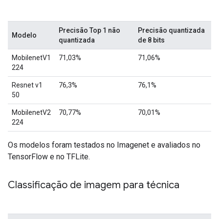
Precisão Top 1 não
Precisão quantizada
Modelo
quantizada
de 8 bits
MobilenetV1
71,03%
71,06%
224
Resnet v1
76,3%
76,1%
50
MobilenetV2
70,77%
70,01%
224
Os modelos foram testados no Imagenet e avaliados no
TensorFlow e no TFLite.
Classificação de imagem para técnica