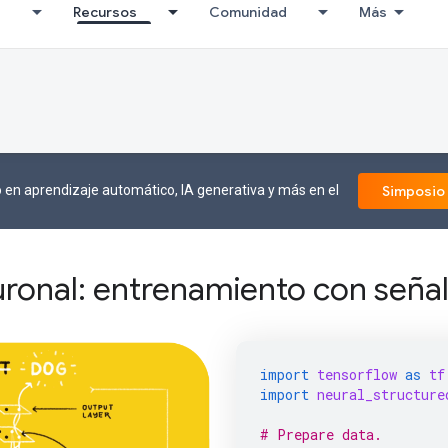
I
Recursos
Comunidad
Más
 en aprendizaje automático, IA generativa y más en el
Simposio
ronal: entrenamiento con seña
import
tensorflow
as
tf
import
neural_structure
# Prepare data.