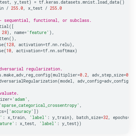
test
,
y_test
)
=
tf
.
keras
.
datasets
.
mnist
.
load_data
()
in
/
255.0
,
x_test
/
255.0
- sequential, functional, or subclass.
tial
([
28
),
name
=
'feature'
),
tten
(),
se
(
128
,
activation
=
tf
.
nn
.
relu
),
se
(
10
,
activation
=
tf
.
nn
.
softmax
)
dversarial regularization.
s
.
make_adv_reg_config
(
multiplier
=
0.2
,
adv_step_size
=
0.05
dversarialRegularization
(
model
,
adv_config
=
adv_config
)
valuate.
izer
=
'adam'
,
'sparse_categorical_crossentropy'
,
cs
=
[
'accuracy'
])
'
:
x_train
,
'label'
:
y_train
},
batch_size
=
32
,
epochs
=
5
)
ature'
:
x_test
,
'label'
:
y_test
})