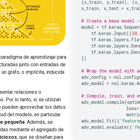
(
x_train
,
y_train
),
(
x_
x_train
,
x_test
=
x_tra
# Create a base model -
model
=
tf
.
keras
.
Sequen
tf
.
keras
.
Input
((
28
,
tf
.
keras
.
layers
.
Fla
tf
.
keras
.
layers
.
Den
tf
.
keras
.
layers
.
Den
paradigma de aprendizaje para
])
cturadas junto con entradas de
# Wrap the model with a
un grafo, o implícita, inducida
adv_config
=
nsl
.
config
adv_model
=
nsl
.
keras
.
A
sentar relaciones o
# Compile, train, and e
 Por lo tanto, si se utilizan
adv_model
.
compile
(
optim
se pueden aprovechar los datos
loss
=
metri
ud del modelo, en particular
adv_model
.
fit
({
'feature
nte pequeña
. Además, se
adv_model
.
evaluate
({
'fe
das mediante el agregado de
iciosos
, que se diseñan para