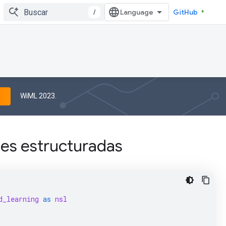
/
GitHub
WiML 2023.
les estructuradas
d_learning
as
nsl