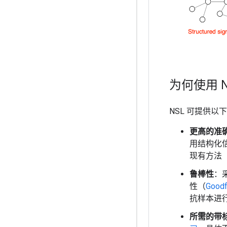
为何使用 N
NSL 可提供以
更高的准
用结构化
现有方法
鲁棒性
：
性（
Good
抗样本进
所需的带