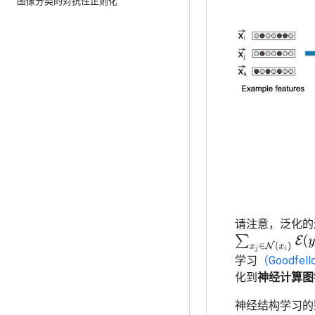
图像分类的对抗性正则化
请注意，泛化的
∑
x
j
∈
N
(
x
i
)
E
(
y
i
,
g
学习
（Goodfel
化到
神经计算图
神经结构学习的