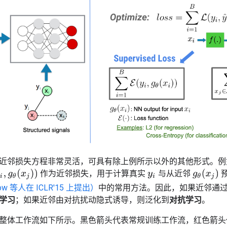
近邻损失方程非常灵活，可具有除上例所示以外的其他形式。例
g
θ
(
x
j
)
作为近邻损失，用于计算真实
与从近邻
y
i
θ
(
x
j
)
)
low 等人在 ICLR'15 上提出）
中的常用方法。因此，如果近邻通过计
学习
；如果近邻由对抗扰动隐式诱导，则泛化到
对抗学习
。
整体工作流如下所示。黑色箭头代表常规训练工作流，红色箭头代表