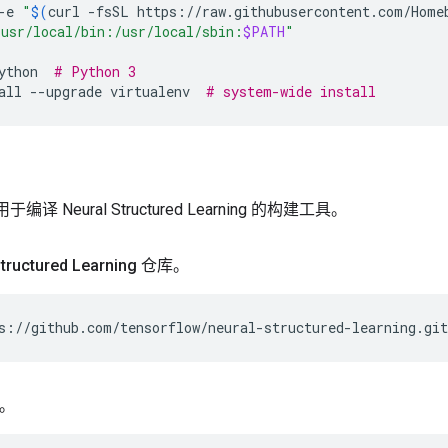
-e
"
$(
curl
-fsSL
https://raw.githubusercontent.com/Home
/usr/local/bin:/usr/local/sbin:
$PATH
"
ython
# Python 3
all
--upgrade
virtualenv
# system-wide install
于编译 Neural Structured Learning 的构建工具。
tructured Learning 仓库。
s://github.com/tensorflow/neural-structured-learning.git
。