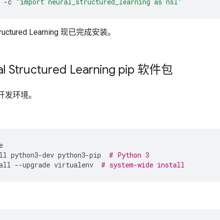
-c
"import neural_structured_learning as nsl"
ructured Learning 现已完成安装。
 Structured Learning pip 软件包
n 开发环境。
e
ll
python3-dev
python3-pip
# Python 3
all
--upgrade
virtualenv
# system-wide install