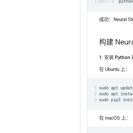
python
成功：Neural St
构建 Neural
1
.
安装 Pytho
在 Ubuntu 上：
sudo
apt
updat
sudo
apt
insta
sudo
pip3
inst
在 macOS 上：