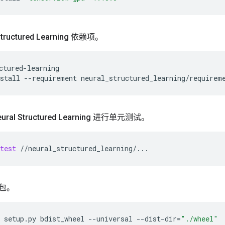
tructured Learning 依赖项。
ctured-learning
stall
--requirement
neural_structured_learning/requirem
al Structured Learning 进行单元测试。
test
//neural_structured_learning/...
件包。
setup.py
bdist_wheel
--universal
--dist-dir
=
"./wheel"