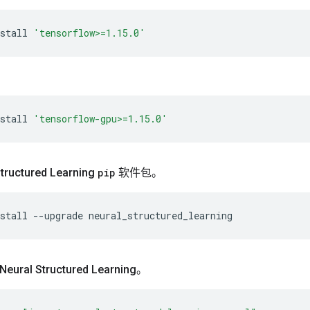
stall
'tensorflow>=1.15.0'
stall
'tensorflow-gpu>=1.15.0'
ructured Learning
pip
软件包。
stall
--upgrade
neural_structured_learning
ral Structured Learning。