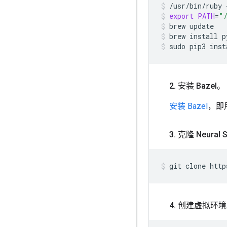
/usr/bin/ruby
export
PATH
=
"
brew
update
brew
install
p
sudo
pip3
inst
2
.
安装 Bazel。
安装 Bazel
，即用
3
.
克隆 Neural S
git
clone
http
4
.
创建虚拟环境