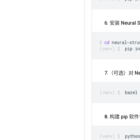
6
.
安装 Neural S
cd
neural-stru
pip
in
7
.
（可选）对 Neur
bazel
8
.
构建 pip 软
python