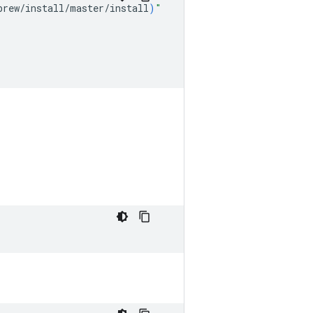
brew/install/master/install
)
"