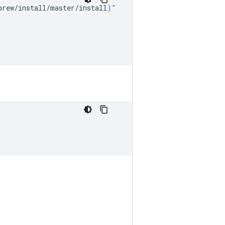
brew/install/master/install
)
"