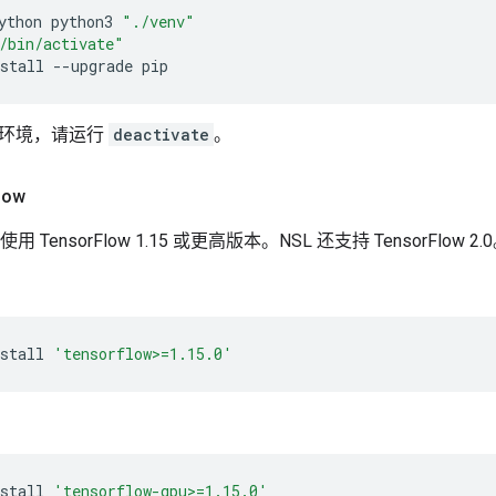
ython
python3
"./venv"
/bin/activate"
stall
--upgrade
pip
拟环境，请运行
deactivate
。
low
 TensorFlow 1.15 或更高版本。NSL 还支持 TensorFlow 2.
stall
'tensorflow>=1.15.0'
stall
'tensorflow-gpu>=1.15.0'