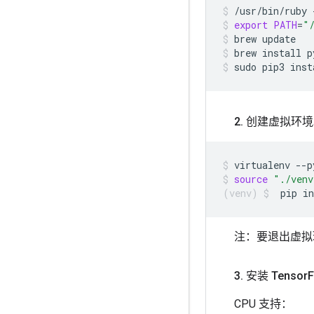
/usr/bin/ruby
export
PATH
=
"
brew
update
brew
install
p
sudo
pip3
inst
2
.
创建虚拟环境
virtualenv
--p
source
"./venv
pip
in
注：要退出虚
3
.
安装 Tensor
F
CPU 支持：