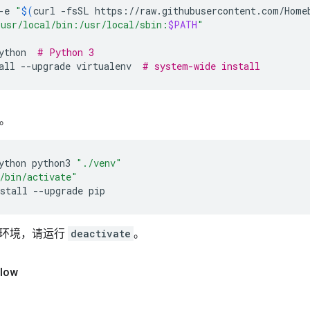
-e
"
$(
curl
-fsSL
https://raw.githubusercontent.com/Home
/usr/local/bin:/usr/local/sbin:
$PATH
"
ython
# Python 3
all
--upgrade
virtualenv
# system-wide install
。
ython
python3
"./venv"
/bin/activate"
stall
--upgrade
pip
拟环境，请运行
deactivate
。
low