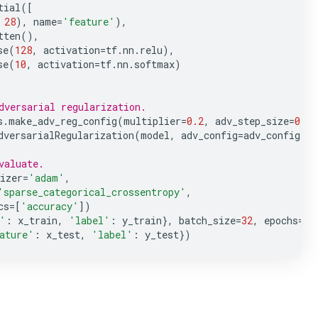
tial
([
28
),
name
=
'feature'
),
tten
(),
se
(
128
,
activation
=
tf
.
nn
.
relu
),
se
(
10
,
activation
=
tf
.
nn
.
softmax
)
dversarial regularization.
s
.
make_adv_reg_config
(
multiplier
=
0.2
,
adv_step_size
=
0.05
dversarialRegularization
(
model
,
adv_config
=
adv_config
)
valuate.
izer
=
'adam'
,
'sparse_categorical_crossentropy'
,
cs
=
[
'accuracy'
])
'
:
x_train
,
'label'
:
y_train
},
batch_size
=
32
,
epochs
=
5
)
ature'
:
x_test
,
'label'
:
y_test
})