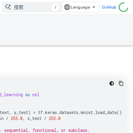
/
GitHub
d_learning
as
nsl
test
,
y_test
)
=
tf
.
keras
.
datasets
.
mnist
.
load_data
()
in
/
255.0
,
x_test
/
255.0
- sequential, functional, or subclass.