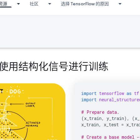
资源
社区
选择 TensorFlow 的原因
arning：使用结构化信号进行训练
import
tensorflow
as
tf
import
neural_structure
# Prepare data.
(
x_train
,
y_train
),
(
x_
x_train
,
x_test
=
x_tra
# Create a base model -