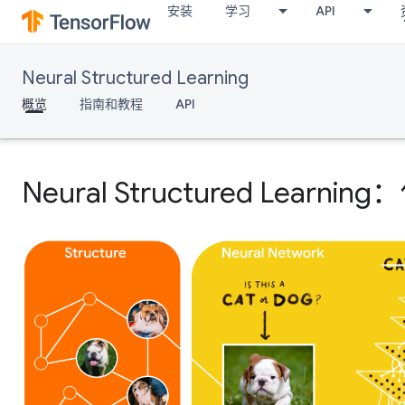
安装
学习
API
Neural Structured Learning
概览
指南和教程
API
Neural Structured Le