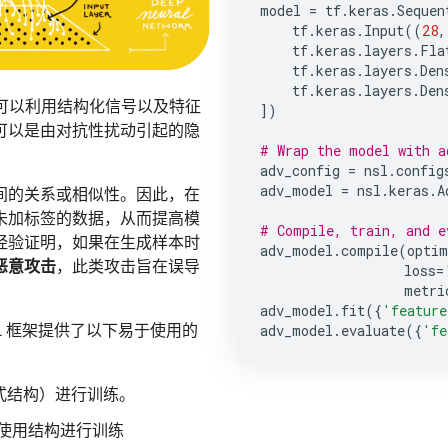
model
=
tf
.
keras
.
Sequen
tf
.
keras
.
Input
((
28
,
tf
.
keras
.
layers
.
Fla
tf
.
keras
.
layers
.
Den
tf
.
keras
.
layers
.
Den
可以利用结构化信号以及特征
])
可以是由对抗性扰动引起的隐
# Wrap the model with a
adv_config
=
nsl
.
config
adv_model
=
nsl
.
keras
.
A
间的关系或相似性。因此，在
未加标签的数据，从而提高模
# Compile, train, and e
经验证明，如果在生成样本时
adv_model
.
compile
(
optim
恶意攻击
，此类攻击旨在误导
loss
=
metri
adv_model
.
fit
({
'feature
adv_model
.
evaluate
({
'fe
 NSL 框架提供了以下易于使用的
式结构）进行训练。
I 时使用结构进行训练