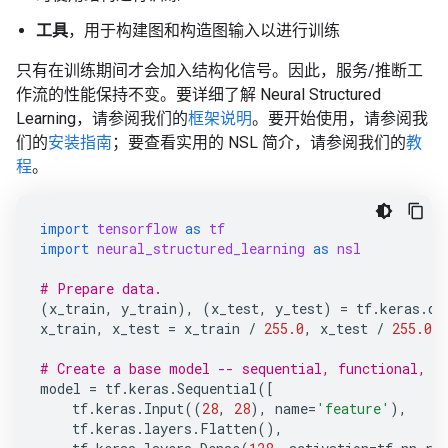
工具
，用于构建图和构造图输入以进行训练
只有在训练期间才会加入结构化信号。因此，服务/推断工
作流的性能保持不变。要详细了解 Neural Structured
Learning，请参阅我们的
框架说明
。要开始使用，请参阅我
们的
安装指南
；要查看实用的 NSL 简介，请参阅我们的
教
程
。
import
tensorflow
as
tf
import
neural_structured_learning
as
nsl
# Prepare data.
(
x_train
,
y_train
),
(
x_test
,
y_test
)
=
tf
.
keras
.
da
x_train
,
x_test
=
x_train
/
255.0
,
x_test
/
255.0
# Create a base model -- sequential, functional, o
model
=
tf
.
keras
.
Sequential
([
tf
.
keras
.
Input
((
28
,
28
),
name
=
'feature'
),
tf
.
keras
.
layers
.
Flatten
(),