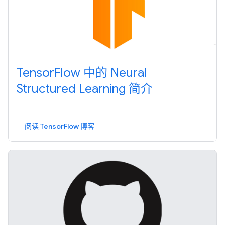
TensorFlow 中的 Neural
Structured Learning 简介
阅读 TensorFlow 博客