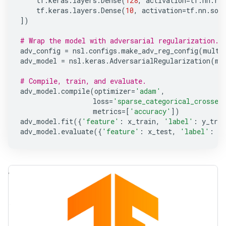
tf
.
keras
.
layers
.
Dense
(
128
,
activation
=
tf
.
nn
.
re
tf
.
keras
.
layers
.
Dense
(
10
,
activation
=
tf
.
nn
.
sof
])
# Wrap the model with adversarial regularization.
adv_config
=
nsl
.
configs
.
make_adv_reg_config
(
multi
adv_model
=
nsl
.
keras
.
AdversarialRegularization
(
mo
# Compile, train, and evaluate.
adv_model
.
compile
(
optimizer
=
'adam'
,
loss
=
'sparse_categorical_crossen
metrics
=
[
'accuracy'
])
adv_model
.
fit
({
'feature'
:
x_train
,
'label'
:
y_trai
adv_model
.
evaluate
({
'feature'
:
x_test
,
'label'
:
y_