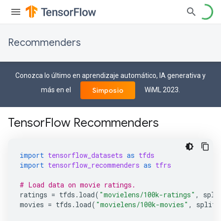
Recommenders
Conozca lo último en aprendizaje automático, IA generativa y
más en el
WiML 2023.
Simposio
TensorFlow Recommenders
import
tensorflow_datasets
as
tfds
import
tensorflow_recommenders
as
tfrs
# Load data on movie ratings.
ratings
=
tfds
.
load
(
"movielens/100k-ratings"
,
spli
movies
=
tfds
.
load
(
"movielens/100k-movies"
,
split
=