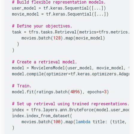
# Build flexible representation models.
user_model
=
tf
.
keras
.
Sequential
([
...
])
movie_model
=
tf
.
keras
.
Sequential
([
...
])
# Define your objectives.
task
=
tfrs
.
tasks
.
Retrieval
(
metrics
=
tfrs
.
metrics
.
F
movies
.
batch
(
128
)
.
map
(
movie_model
)
)
)
# Create a retrieval model.
model
=
MovielensModel
(
user_model
,
movie_model
,
ta
model
.
compile
(
optimizer
=
tf
.
keras
.
optimizers
.
Adagra
# Train.
model
.
fit
(
ratings
.
batch
(
4096
),
epochs
=
3
)
# Set up retrieval using trained representations.
index
=
tfrs
.
layers
.
ann
.
BruteForce
(
model
.
user_mode
index
.
index_from_dataset
(
movies
.
batch
(
100
)
.
map
(
lambda
title
:
(
title
,
m
)