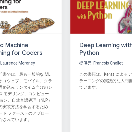
nd Machine
Deep Learning wit
ning for Coders
Python
Laurence Moroney
提供元: Francois Chollet
門書では、最も一般的な ML
この書籍は、Keras による
オ（ウェブ、モバイル、クラ
ラーニングの実践的な入門
埋め込みランタイム向けのシ
ています。
ス モデリング、コンピュー
ジョン、自然言語処理（NLP）
の実装方法を学習するため
ード ファーストのアプロー
介されています。