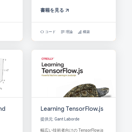
書籍を見る
コード
理論
構築
nd
Learning TensorFlow.js
提供元: Gant Laborde
幅広い技術者向けの TensorFlow.js