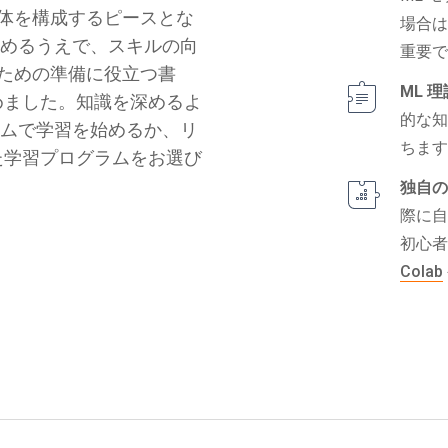
全体を構成するピースとな
場合
進めるうえで、スキルの向
重要
るための準備に役立つ書
ML 理
めました。知識を深めるよ
的な
ラムで学習を始めるか、リ
ちま
た学習プログラムをお選び
独自の
際に自
初心
Colab