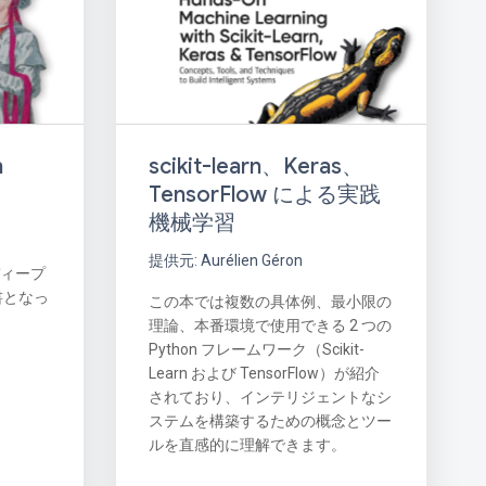
scikit-learn、Keras、
h
TensorFlow による実践
機械学習
提供元: Aurélien Géron
ディープ
書となっ
この本では複数の具体例、最小限の
理論、本番環境で使用できる 2 つの
Python フレームワーク（Scikit-
Learn および TensorFlow）が紹介
されており、インテリジェントなシ
ステムを構築するための概念とツー
ルを直感的に理解できます。