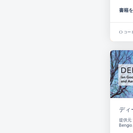
書籍
コー
ディ
提供元: 
Bengio