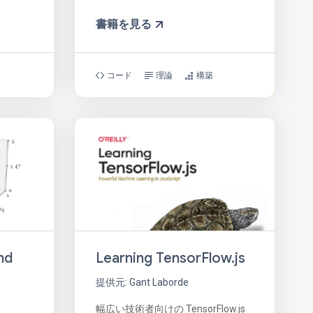
書籍を見る
コード
理論
構築
nd
Learning TensorFlow.js
提供元: Gant Laborde
幅広い技術者向けの TensorFlow.js