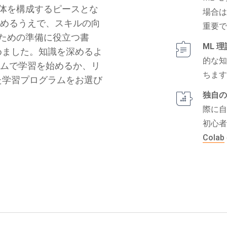
全体を構成するピースとな
場合
進めるうえで、スキルの向
重要
るための準備に役立つ書
ML 理
めました。知識を深めるよ
的な
ラムで学習を始めるか、リ
ちま
た学習プログラムをお選び
独自の
際に自
初心
Colab