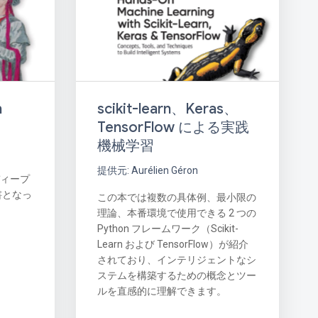
scikit-learn、Keras、
h
TensorFlow による実践
機械学習
提供元: Aurélien Géron
ディープ
書となっ
この本では複数の具体例、最小限の
理論、本番環境で使用できる 2 つの
Python フレームワーク（Scikit-
Learn および TensorFlow）が紹介
されており、インテリジェントなシ
ステムを構築するための概念とツー
ルを直感的に理解できます。