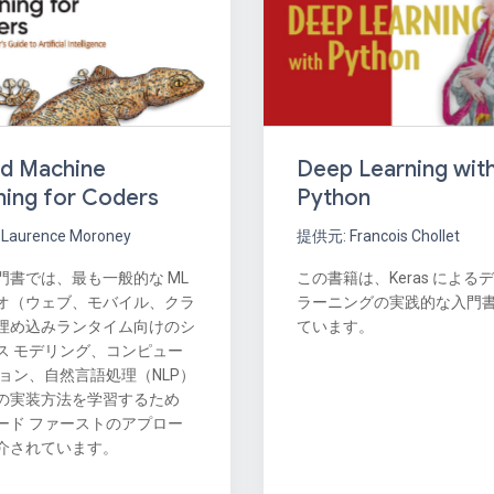
nd Machine
Deep Learning wit
ning for Coders
Python
Laurence Moroney
提供元: Francois Chollet
門書では、最も一般的な ML
この書籍は、Keras による
オ（ウェブ、モバイル、クラ
ラーニングの実践的な入門
埋め込みランタイム向けのシ
ています。
ス モデリング、コンピュー
ジョン、自然言語処理（NLP）
の実装方法を学習するため
ード ファーストのアプロー
介されています。