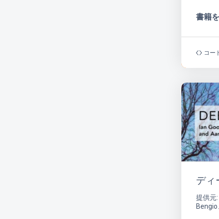
書籍
コー
ディ
提供元: 
Bengio